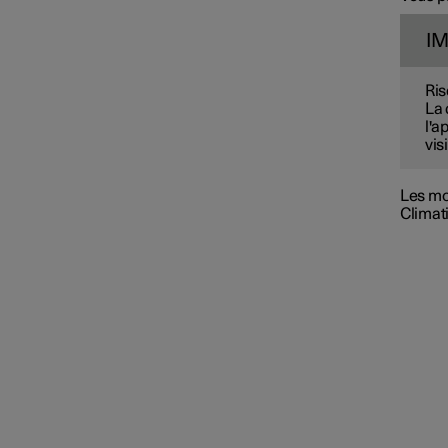
I
Ris
La 
Givre, condensation et
l'a
dégivreurs
visi
Les mo
Température intérieure en
Climati
stationnement
Qualité de l'air
Système de climatisation