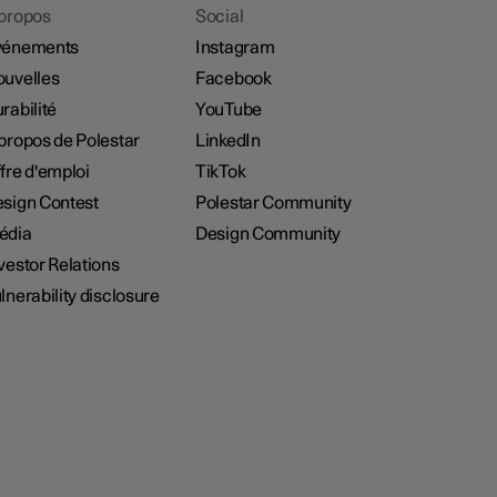
propos
Social
vénements
Instagram
uvelles
Facebook
rabilité
YouTube
propos de Polestar
LinkedIn
fre d'emploi
TikTok
sign Contest
Polestar Community
édia
Design Community
vestor Relations
lnerability disclosure