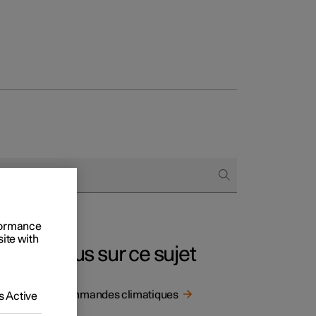
onnels
 acheter
s de financement
rformance
s en nature
site with
Plus sur ce sujet
de
Commandes climatiques
 Active