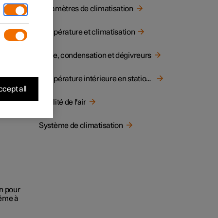
ion
Paramètres de climatisation
re.
Température et climatisation
Givre, condensation et dégivreurs
Température intérieure en stationnement
cept all
Qualité de l'air
Système de climatisation
on pour
même à