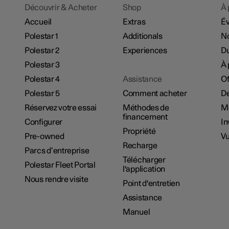
Découvrir & Acheter
Shop
À 
Accueil
Extras
É
Polestar 1
Additionals
No
Polestar 2
Experiences
Du
Polestar 3
À 
Polestar 4
Assistance
Of
Polestar 5
Comment acheter
De
Réservez votre essai
Méthodes de
M
financement
Configurer
In
Propriété
Pre-owned
Vu
Recharge
Parcs d’entreprise
Télécharger
Polestar Fleet Portal
l'application
Nous rendre visite
Point d'entretien
Assistance
Manuel