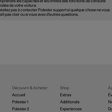
prendre les capacités et les limites des fonctions de conduite
istée de votre voiture.
ésitez pas à contacter Polestar support si quelque chose ne vous
aît pas clair ou si vous avez d'autres questions.
Découvrir & Acheter
Shop
À 
Accueil
Extras
É
Polestar 1
Additionals
No
Polestar 2
Experiences
Du