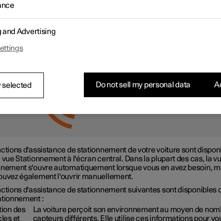
ez comment utiliser les différents types d'assistance.
ance
g and Advertising
ettings
Do not sell my personal data
Ac
 selected
ctions d'assistance de stationnement de votre voiture sont dispon
 vue Stationnement à l'écran central. Dans la plupart des cas, la v
nnement s'ouvre automatiquement lorsque vous en avez besoin, m
ouvez également l'ouvrir manuellement.
nctions d'assistance de stationnement suivantes sont disponibles 
ationnement :
tion des
La voiture perçoit son environnement au moyen de no
les et
capteurs différents. Elle utilise ces informations pour vo