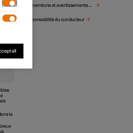
Interventions et avertissements en marche arrière
Responsabilité du conducteur
cept all
ibles
ue
ais
dans la
mbreux
us