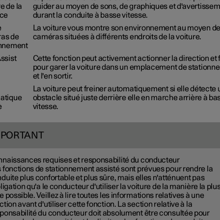
e de la
guider au moyen de sons, de graphiques et d'avertisse
nce
durant la conduite à basse vitesse.
e
La voiture vous montre son environnement au moyen d
as de
caméras situées à différents endroits de la voiture.
onnement
ssist
Cette fonction peut activement actionner la direction et 
pour garer la voiture dans un emplacement de stationn
et l'en sortir.
La voiture peut freiner automatiquement si elle détecte 
atique
obstacle situé juste derrière elle en marche arrière à ba
e
vitesse.
MPORTANT
naissances requises et responsabilité du conducteur
 fonctions de stationnement assisté sont prévues pour rendre la
duite plus confortable et plus sûre, mais elles n'atténuent pas
bligation qu'a le conducteur d'utiliser la voiture de la manière la plu
e possible. Veillez à lire toutes les informations relatives à une
ction avant d'utiliser cette fonction. La section relative à la
ponsabilité du conducteur doit absolument être consultée pour