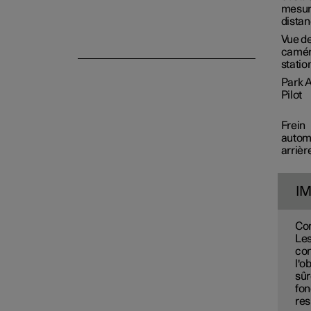
mesur
Park Assist Pilot
dista
Vue d
camér
stati
Park A
Pilot
Frein
autom
arrièr
I
Con
Les
con
l'o
sûr
fon
res