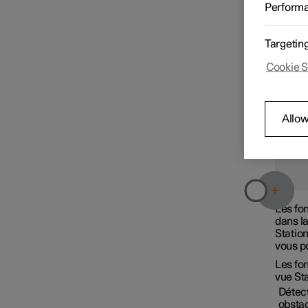
Découvr
Perform
Navigation
Targetin
Cookie S
Détection de l'environnement
et des autres véhicules
Allow
Interventions et
avertissements de sécurité
Les fon
Conduite assistée
dans la
Statio
vous p
Mise en stationnement
Les fo
assistée
vue St
Détec
obstac