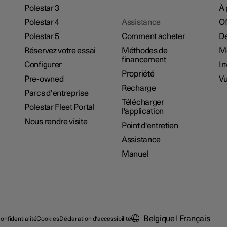
Polestar 3
À 
Polestar 4
Assistance
Of
Polestar 5
Comment acheter
De
Réservez votre essai
Méthodes de
M
financement
Configurer
In
Propriété
Pre-owned
Vu
Recharge
Parcs d’entreprise
Télécharger
Polestar Fleet Portal
l'application
Nous rendre visite
Point d'entretien
Assistance
Manuel
Belgique | Français
onfidentialité
Cookies
Déclaration d'accessibilité