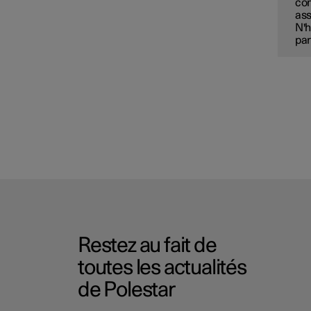
com
ass
N'h
par
Restez au fait de
toutes les actualités
de Polestar