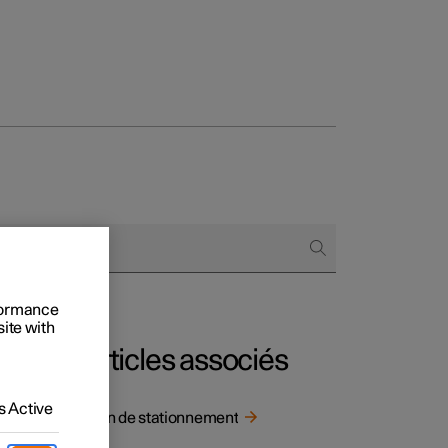
onnels
 acheter
s de financement
rformance
site with
s en nature
Articles associés
ée
 Active
 la
Frein de stationnement
s.