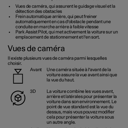
Vues de caméra, qui assurent le guidage visuel et la
détection des obstacles
Frein automatique arrière, qui peut freiner
automatiquement en cas d'obstacle pendant une
conduite en marche arrière à faible vitesse
Park Assist Pilot, qui met activement la voiture sur un
emplacement de stationnement et l'en sort.
Vues de caméra
Il existe plusieurs vues de caméra parmi lesquelles
choisir.
Avant
Une caméra située à l'avant de la
voiture assure la vue avant ainsi que
la vue du haut.
3D
La voiture combine les vues avant,
arrière et latérales pour présenter la
voiture dans son environnement. Le
point de vue standard est la vue du
dessus, mais vous pouvez modifier
cela pour présenter la voiture sous
un autre angle.