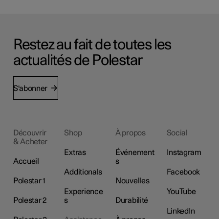
Restez au fait de toutes les
actualités de Polestar
S'abonner
Découvrir
Shop
À propos
Social
& Acheter
Extras
Événement
Instagram
Accueil
s
Additionals
Facebook
Polestar 1
Nouvelles
Experience
YouTube
Polestar 2
s
Durabilité
LinkedIn