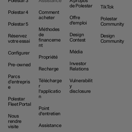
Polestar 3
Assistance
À propos
de Polestar
TikTok
Polestar 4
Comment
acheter
Offre
Polestar
d'emploi
Polestar 5
Community
Méthodes
de
Design
Réservez
Design
financeme
Contest
votre essai
Community
nt
Média
Configurer
Propriété
Investor
Pre-owned
Recharge
Relations
Parcs
Télécharge
Vulnerabilit
d’entrepris
r
y
e
l'applicatio
disclosure
n
Polestar
Fleet Portal
Point
d'entretien
Nous
rendre
Assistance
visite