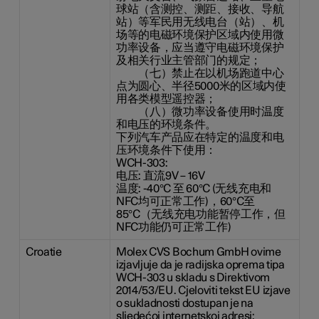
球站（含测控、测距、接收、导航
站）等军民用无线电台（站）、机
场等的电磁环境保护区域内使用微
功率设备，应当遵守电磁环境保护
及相关行业主管部门的规定；
（七）禁止在以机场跑道中心
点为圆心、半径5000米的区域内使
用各类模型遥控器；
（八）微功率设备使用时温度
和电压的环境条件。
下列汽车产品应在特定的温度和电
压环境条件下使用：
WCH-303:
电压: 直流9V – 16V
温度: -40°C 至 60°C (无线充电和
NFC均可正常工作)，60°C至
85°C（无线充电功能暂停工作，但
NFC功能仍可正常工作)
Croatie
Molex CVS Bochum GmbH ovime
izjavljuje da je radijska oprema tipa
WCH-303 u skladu s Direktivom
2014/53/EU. Cjeloviti tekst EU izjave
o sukladnosti dostupan je na
sljedećoj internetskoj adresi: