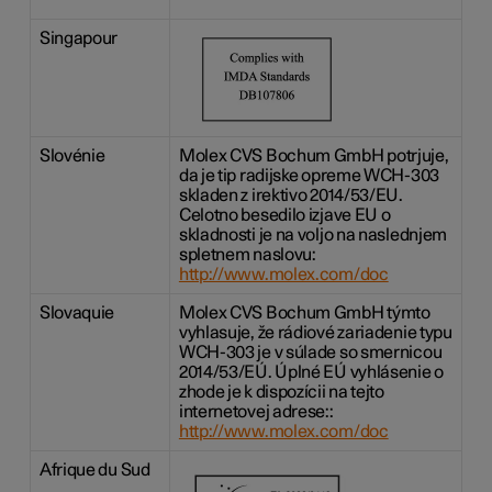
Singapour
Slovénie
Molex CVS Bochum GmbH potrjuje,
da je tip radijske opreme WCH-303
skladen z irektivo 2014/53/EU.
Celotno besedilo izjave EU o
skladnosti je na voljo na naslednjem
spletnem naslovu:
http://www.molex.com/doc
Slovaquie
Molex CVS Bochum GmbH týmto
vyhlasuje, že rádiové zariadenie typu
WCH-303 je v súlade so smernicou
2014/53/EÚ. Úplné EÚ vyhlásenie o
zhode je k dispozícii na tejto
internetovej adrese::
http://www.molex.com/doc
Afrique du Sud