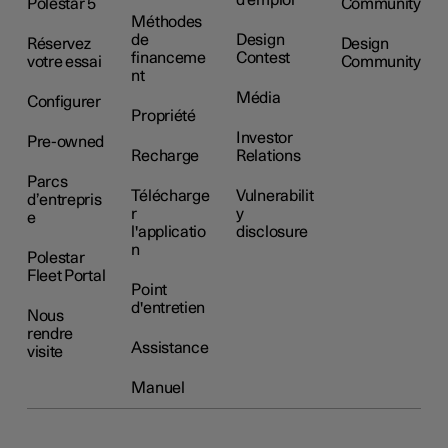
d'emploi
Polestar 5
Community
Méthodes
de
Design
Réservez
Design
financeme
Contest
votre essai
Community
nt
Média
Configurer
Propriété
Investor
Pre-owned
Recharge
Relations
Parcs
Télécharge
Vulnerabilit
d’entrepris
r
y
e
l'applicatio
disclosure
n
Polestar
Fleet Portal
Point
d'entretien
Nous
rendre
Assistance
visite
Manuel