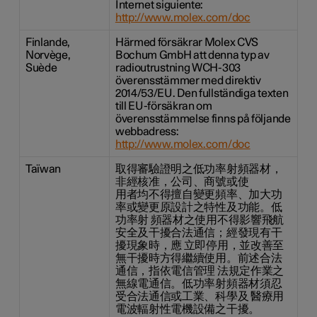
Internet siguiente:
http://www.molex.com/doc
Finlande,
Härmed försäkrar Molex CVS
Norvège,
Bochum GmbH att denna typ av
Suède
radioutrustning WCH-303
överensstämmer med direktiv
2014/53/EU. Den fullständiga texten
till EU-försäkran om
överensstämmelse finns på följande
webbadress:
http://www.molex.com/doc
Taïwan
取得審驗證明之低功率射頻器材，
非經核准，公司、商號或使
用者均不得擅自變更頻率、加大功
率或變更原設計之特性及功能。低
功率射 頻器材之使用不得影響飛航
安全及干擾合法通信；經發現有干
擾現象時，應 立即停用，並改善至
無干擾時方得繼續使用。前述合法
通信，指依電信管理 法規定作業之
無線電通信。低功率射頻器材須忍
受合法通信或工業、科學及 醫療用
電波輻射性電機設備之干擾。