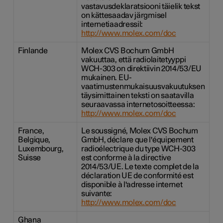
vastavusdeklaratsiooni täielik tekst
on kättesaadav järgmisel
internetiaadressil:
http://www.molex.com/doc
Finlande
Molex CVS Bochum GmbH
vakuuttaa, että radiolaitetyyppi
WCH-303 on direktiivin 2014/53/EU
mukainen. EU-
vaatimustenmukaisuusvakuutuksen
täysimittainen teksti on saatavilla
seuraavassa internetosoitteessa:
http://www.molex.com/doc
France,
Le soussigné, Molex CVS Bochum
Belgique,
GmbH, déclare que l'équipement
Luxembourg,
radioélectrique du type WCH-303
Suisse
est conforme à la directive
2014/53/UE. Le texte complet de la
déclaration UE de conformité est
disponible à l'adresse internet
suivante:
http://www.molex.com/doc
Ghana