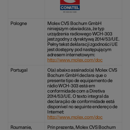
Pologne
Molex CVS Bochum GmbH
niniejszym oświadcza, że typ
urządzenia radiowego WCH-303
jest zgodny z dyrektywą 2014/53/UE.
Pełny tekst deklaracji zgodności UE
jest dostępny pod następującym
adresem internetowym:
http://www.molex.com/doc
Portugal
O(a) abaixo assinado(a) Molex CVS
Bochum GmbH declara que o
presente tipo de equipamento de
rádio WCH-303 está em
conformidade com a Diretiva
2014/53/UE. O texto integral da
declaração de conformidade está
disponível no seguinte endereço de
Internet:
http://www.molex.com/doc
Roumanie,
Prin prezenta, Molex CVS Bochum