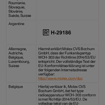
Roumanie,
Slovaquie,
Slovénie,
Suède, Suisse
Argentine
Allemagne,
Hiermit erklärt Molex CVS Bochum
Autriche,
GmbH, dass der Funkanlagentyp
Belgique,
WCH-303 der Richtlinie 2014/53/EU
Luxembourg,
entspricht. Der vollständige Text der
Suisse
EU-Konformitätserklärung ist unter
der folgenden Internetadresse
verfügbar:
http://www.molex.com/doc
Belgique
Hierbij verklaar ik, Molex CVS
Bochum GmbH, dat het type
radioapparatuur WCH-303 conform
is met Richtlijn 2014/53/EU. De
volledige tekst van de EU-