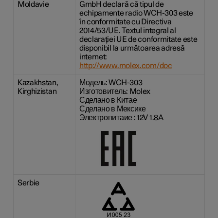
Moldavie
GmbH declară că tipul de
echipamente radio WCH-303 este
în conformitate cu Directiva
2014/53/UE. Textul integral al
declarației UE de conformitate este
disponibil la următoarea adresă
internet:
http://www.molex.com/doc
Kazakhstan,
Модель: WCH-303
Kirghizistan
Изготовитель: Molex
Сделано в Китае
Сделано в Мексике
Электропитаие : 12V 1.8A
Serbie