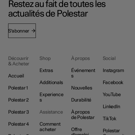
Restez au fait de toutes les
actualités de Polestar
S'abonner
Découvrir
Shop
À propos
Social
& Acheter
Extras
Événement
Instagram
Accueil
s
Additionals
Facebook
Polestar 1
Nouvelles
Experience
YouTube
Polestar 2
s
Durabilité
LinkedIn
Polestar 3
Assistance
À propos
de Polestar
TikTok
Polestar 4
Comment
acheter
Offre
Polestar