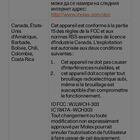
може да се намери на следния
интернет адрес:
http://www.molex.com/doc
Canada, États-
Cet appareil est conforme à la partie
Unis
15 des règles de la FCC et aux
d'Amérique,
normes RSS exemptées de licence
Barbade,
d'Industrie Canada. L'exploitation
Bolivie, Chili,
est autorisée aux deux conditions
Colombie,
suivantes :
Costa Rica
Cet appareil ne doit pas causer
d'interférences nuisibles, et
cet appareil doit accepter tout
brouillage radioélectrique subi,
même si le brouillage est
susceptible d'en compromettre
le fonctionnement.
ID FCC : WJLWCH-303
IC 7847A -WCH303
Tout changement ou toute
modification non expressément
approuvé par Molex pourrait
annuler l'autorisation de l'utilisateur
à faire usage de cet équipement.