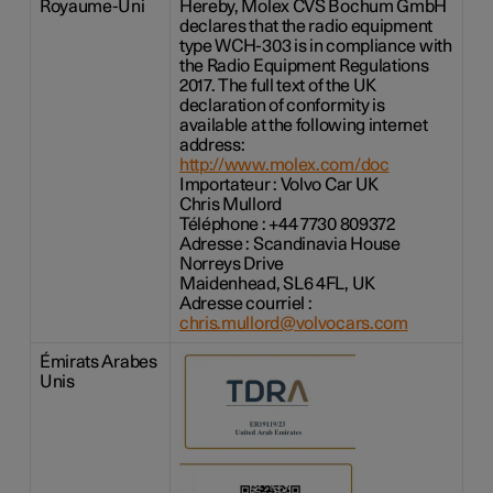
Royaume-Uni
Hereby, Molex CVS Bochum GmbH
declares that the radio equipment
type WCH-303 is in compliance with
the Radio Equipment Regulations
2017. The full text of the UK
declaration of conformity is
available at the following internet
address:
http://www.molex.com/doc
Importateur : Volvo Car UK
Chris Mullord
Téléphone : +44 7730 809372
Adresse : Scandinavia House
Norreys Drive
Maidenhead, SL6 4FL, UK
Adresse courriel :
chris.mullord@volvocars.com
Émirats Arabes
Unis