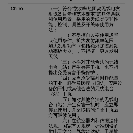
Chine
（一）符合“微功率短距离无线电发
射设备目录和技术要求”的具体条款
和使用场景，采用的天线类型和性
能，控制、调整及开关等使用方
法；
（二）不得擅自改变使用场景
或使用条件、扩大发射频率范围、
加大发射功率（包括额外加装射频
功率放大器），不得擅自更改发射
天线；
（三）不得对其他合法的无线
电台（站）产生有害干扰，也不得
提出免受有害干扰保护；
（四）应当承受辐射射频能量
的工业、科学及医疗（ISM）应用设
备的干扰或其他合法的无线电台
（站）干扰；
（五）如对其他合法的无线电
台（站）产生有害干扰时，应立即
停止使用，并采取措施消除干扰后
方可继续使用；
（六）在航空器内和依据法律
法规、国家有关规定、标准划设的
射电天文台、气象雷达站、卫星地