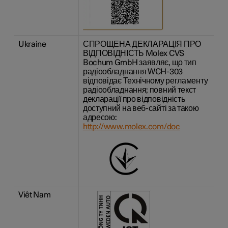
Ukraine
СПРОЩЕНА ДЕКЛАРАЦІЯ ПРО
ВІДПОВІДНІСТЬ Molex CVS
Bochum GmbH заявляє, що тип
радіообладнання WCH-303
відповідає Технічному регламенту
радіообладнання; повний текст
декларації про відповідність
доступний на веб-сайті за такою
адресою:
http://www.molex.com/doc
Viêt Nam