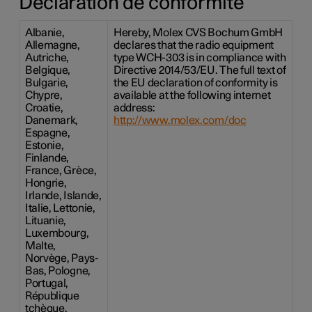
Déclaration de conformité
Albanie,
Hereby, Molex CVS Bochum GmbH
Allemagne,
declares that the radio equipment
Autriche,
type WCH-303 is in compliance with
Belgique,
Directive 2014/53/EU. The full text of
Bulgarie,
the EU declaration of conformity is
Chypre,
available at the following internet
Croatie,
address:
Danemark,
http://www.molex.com/doc
Espagne,
Estonie,
Finlande,
France, Grèce,
Hongrie,
Irlande, Islande,
Italie, Lettonie,
Lituanie,
Luxembourg,
Malte,
Norvège, Pays-
Bas, Pologne,
Portugal,
République
tchèque,