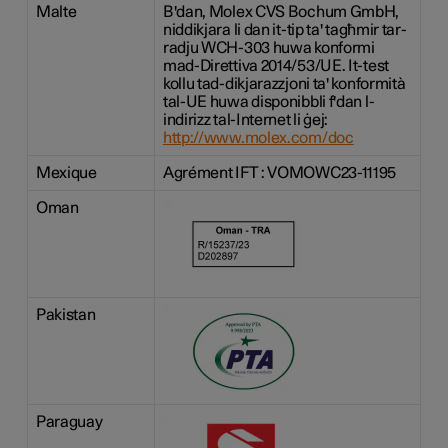
Malte
B'dan, Molex CVS Bochum GmbH,
niddikjara li dan it-tip ta' tagħmir tar-
radju WCH-303 huwa konformi
mad-Direttiva 2014/53/UE. It-test
kollu tad-dikjarazzjoni ta' konformità
tal-UE huwa disponibbli f'dan l-
indirizz tal-Internet li ġej:
http://www.molex.com/doc
Mexique
Agrément IFT : VOMOWC23-11195
Oman
Pakistan
Paraguay