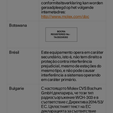
conformiteitsverklaring kan worden
geraadpleegd op het volgende
internetadres:
http://www.molex.com/doc
Botswana
Brésil
Este equipamento opera em caráter
secundário, isto é, não tem direito a
proteção contra interferência
prejudicial, mesmo de estações do
mesmo tipo, e não pode causar
interferência a sistemas operando
em caráter primário.
Bulgarie
С настоящото Molex CVS Bochum
GmbH декларира, че този тип
радиосъоръжение WCH-303 е в
съответствие с Директива 2014/53/
ЕС. Цялостният текст на ЕС
декларацията за съответствие