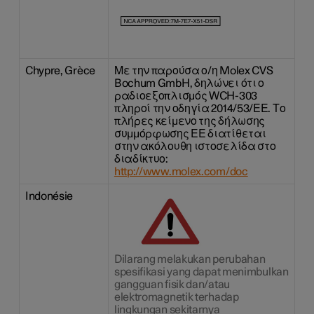
Chypre, Grèce
Με την παρούσα ο/η Molex CVS
Bochum GmbH, δηλώνει ότι ο
ραδιοεξοπλισμός WCH-303
πληροί την οδηγία 2014/53/ΕΕ. Το
πλήρες κείμενο της δήλωσης
συμμόρφωσης ΕΕ διατίθεται
στην ακόλουθη ιστοσελίδα στο
διαδίκτυο:
http://www.molex.com/doc
Indonésie
Dilarang melakukan perubahan
spesifikasi yang dapat menimbulkan
gangguan fisik dan/atau
elektromagnetik terhadap
lingkungan sekitarnya