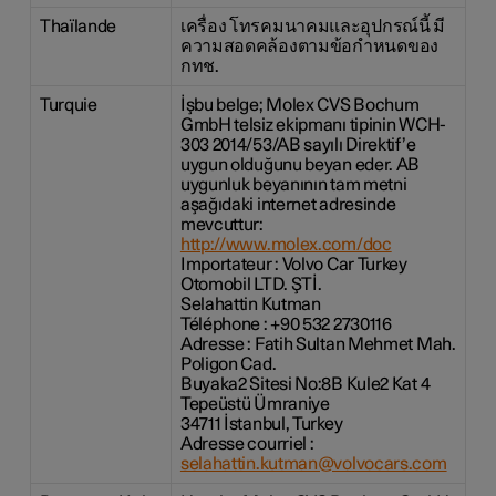
Thaïlande
เครื่อง โทรคมนาคมและอุปกรณ์นี้ มี
ความสอดคล้องตามข้อกำหนดของ
กทช.
Turquie
İşbu belge; Molex CVS Bochum
GmbH telsiz ekipmanı tipinin WCH-
303 2014/53/AB sayılı Direktif’e
uygun olduğunu beyan eder. AB
uygunluk beyanının tam metni
aşağıdaki internet adresinde
mevcuttur:
http://www.molex.com/doc
Importateur : Volvo Car Turkey
Otomobil LTD. ŞTİ.
Selahattin Kutman
Téléphone : +90 532 2730116
Adresse : Fatih Sultan Mehmet Mah.
Poligon Cad.
Buyaka2 Sitesi No:8B Kule2 Kat 4
Tepeüstü Ümraniye
34711 İstanbul, Turkey
Adresse courriel :
selahattin.kutman@volvocars.com