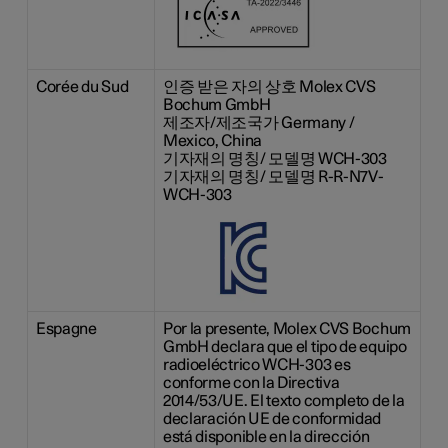
Corée du Sud
인증 받은 자의 상호 Molex CVS
Bochum GmbH
제조자/제조국가 Germany /
Mexico, China
기자재의 명칭/ 모델명 WCH-303
기자재의 명칭/ 모델명 R-R-N7V-
WCH-303
Espagne
Por la presente, Molex CVS Bochum
GmbH declara que el tipo de equipo
radioeléctrico WCH-303 es
conforme con la Directiva
2014/53/UE. El texto completo de la
declaración UE de conformidad
está disponible en la dirección