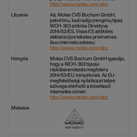
http://www.molex.com/doc
Lituanie
Aš, Molex CVS Bochum GmbH,
patvirtinu, kad radijo įrenginių tipas
WCH-303 atitinka Direktyvą
2014/53/ES. Visas ES atitikties
deklaracijos tekstas prieinamas
šiuo interneto adresu:
http://www.molex.com/doc
Hongrie
Molex CVS Bochum GmbH igazolja,
hogy a WCH-303 típusú
rádióberendezés megfelel a
2014/53/EU irányelvnek. Az EU-
megfelelőségi nyilatkozat teljes
szövege elérhető a következő
internetes címen:
http://www.molex.com/doc
Malaisie