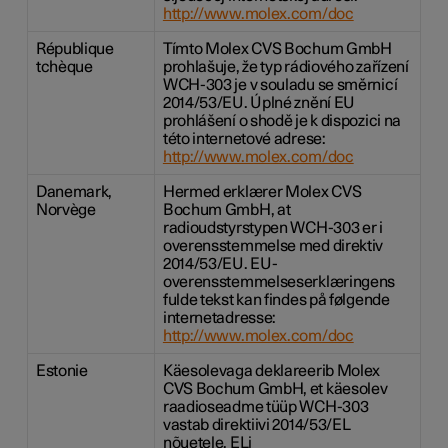
http://www.molex.com/doc
République
Tímto Molex CVS Bochum GmbH
tchèque
prohlašuje, že typ rádiového zařízení
WCH-303 je v souladu se směrnicí
2014/53/EU. Úplné znění EU
prohlášení o shodě je k dispozici na
této internetové adrese:
http://www.molex.com/doc
Danemark,
Hermed erklærer Molex CVS
Norvège
Bochum GmbH, at
radioudstyrstypen WCH-303 er i
overensstemmelse med direktiv
2014/53/EU. EU-
overensstemmelseserklæringens
fulde tekst kan findes på følgende
internetadresse:
http://www.molex.com/doc
Estonie
Käesolevaga deklareerib Molex
CVS Bochum GmbH, et käesolev
raadioseadme tüüp WCH-303
vastab direktiivi 2014/53/EL
nõuetele. ELi