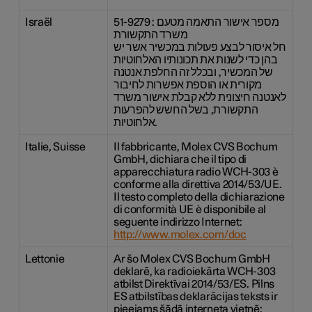
Israël
51-9279 : מספר אישור התאמה מטעם
משרד התקשורת
חל איסור לבצע פעולות במכשיר אשר יש
בהן כדי לשנות את תכונותיו האלחוטיות
של המכשיר, ובכלל זה החלפת אנטנה
מקורית או הוספת אפשרות לחיבור
לאנטנה חיצונית ללא קבלת אישור משרד
התקשורת, בשל החשש להפרעות
אלחוטיות.
Italie, Suisse
Il fabbricante, Molex CVS Bochum
GmbH, dichiara che il tipo di
apparecchiatura radio WCH-303 è
conforme alla direttiva 2014/53/UE.
Il testo completo della dichiarazione
di conformità UE è disponibile al
seguente indirizzo Internet:
http://www.molex.com/doc
Lettonie
Ar šo Molex CVS Bochum GmbH
deklarē, ka radioiekārta WCH-303
atbilst Direktīvai 2014/53/ES. Pilns
ES atbilstības deklarācijas teksts ir
pieejams šādā interneta vietnē: