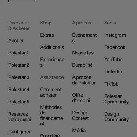
Découvrir
Shop
À propos
Social
& Acheter
Extras
Événement
Instagram
Accueil
s
Additionals
Facebook
Polestar 1
Nouvelles
Experience
YouTube
Polestar 2
s
Durabilité
LinkedIn
Polestar 3
Assistance
À propos
de Polestar
TikTok
Polestar 4
Comment
acheter
Offre
Polestar
d'emploi
Polestar 5
Community
Méthodes
de
Design
Réservez
Design
financeme
Contest
votre essai
Community
nt
Média
Configurer
Propriété