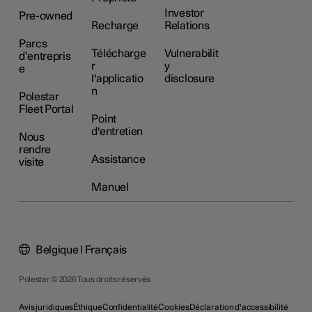
Investor
Pre-owned
Recharge
Relations
Parcs
Télécharge
Vulnerabilit
d’entrepris
r
y
e
l'applicatio
disclosure
n
Polestar
Fleet Portal
Point
d'entretien
Nous
rendre
Assistance
visite
Manuel
Belgique | Français
Polestar © 2026 Tous droits réservés
Avis juridiques
Éthique
Confidentialité
Cookies
Déclaration d'accessibilité