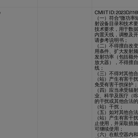
e
CMIIT ID: 2023DJ116
（一）符合“微功率
射设备目录和技术要
技术要求，用于数
内置天线，调整及
请参考说明书；
（二）不得擅自改
用条件、扩大发射
发射功率（包括额
放大器），不得擅
线；
（三）不得对其他
（站）产生有害干
免受有害干扰保护
（四）应当承受辐
业、科学及医疗（I
的干扰或其他合法
（站）干扰；
（五）如对其他合
（站）产生有害干
止使用，并采取措
可继续使用；
（六）在航空器内