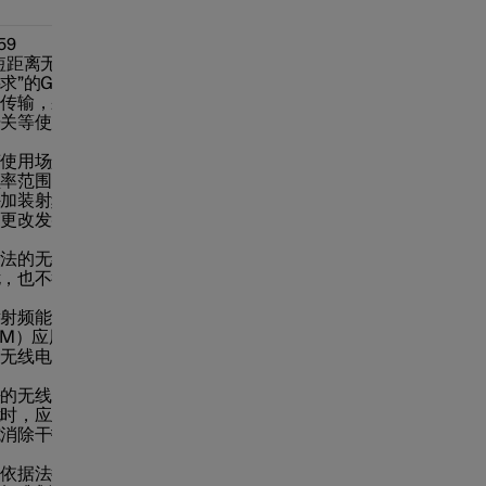
59
短距离无线电发
求”的G 类设备
据传输，采用的
开关等使用方法
变使用场景或使
频率范围、加大
外加装射频功率
自更改发射天
合法的无线电台
扰，也不得提出
；
射射频能量的工
SM）应用设备
的无线电台
法的无线电台
扰时，应立即停
施消除干扰后方
和依据法律法