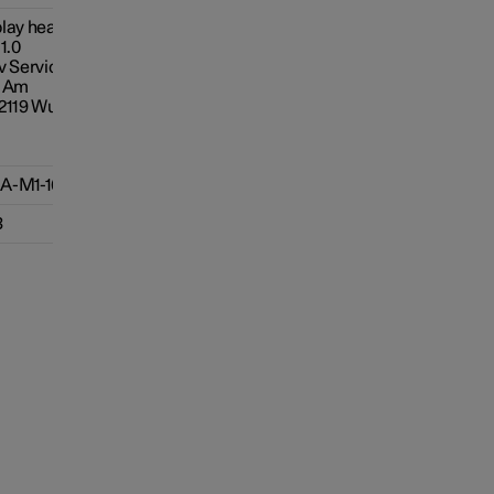
lay head unit
1.0
v Services
, Am
42119 Wuppertal
A-M1-163-SRD
3