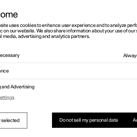
ouverez les certifications et étiquettes du système radio et de
issement répertoriées ci-dessous.
come
on
Étiquettes et symboles
Spécification
site uses cookies to enhance user experience and to analyze pe
tine
C-29148
ic on our website. We also share information about your use of our 
l media, advertising and analytics partners.
 Necessary
Always
alie
ance
g and Advertising
russie
ettings
Do not sell my personal data
Ac
 selected
wana
REGISTERED No:
BOCRA/TA/2023/82