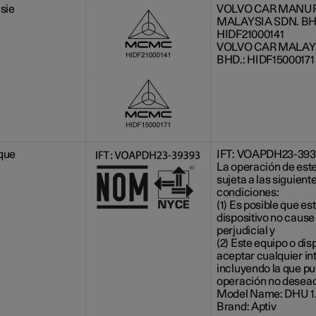
sie
VOLVO CAR MANU
MALAYSIA SDN. BH
HIDF21000141
VOLVO CAR MALAY
BHD.: HIDF15000171
que
IFT: VOAPDH23-39
La operación de este
sujeta a las siguient
condiciones:
(1) Es posible que es
dispositivo no cause
perjudicial y
(2) Este equipo o dis
aceptar cualquier in
incluyendo la que p
operación no desea
Model Name: DHU 1
Brand: Aptiv