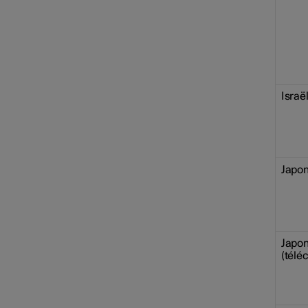
Israë
Japon
Japo
(télé