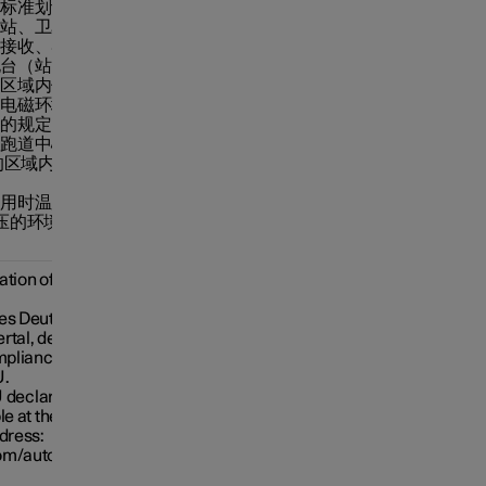
、标准划设的射
达站、卫星地球
、接收、导航
电台（站）、机
护区域内使用微
守电磁环境保护
门的规定；
场跑道中心点为
的区域内使用各
使用时温度范围
C，电压的环境条件为
ation of
ces Deutschland
tal, declares
ompliance with
U.
U declaration of
le at the
ddress:
com/automotive-