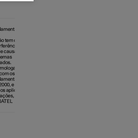
ulamentação
o tem direito à
rferência
de causar
stemas
ados.
omologado pela
 com os
ulamentados
2000, e atende
cos aplicados.
mações,
ANATEL