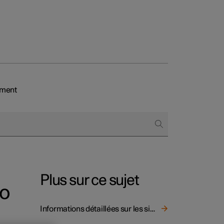
ement
onnels
 acheter
s de financement
s en nature
Plus sur ce sujet
io
Informations détaillées sur les sièges pour enfant