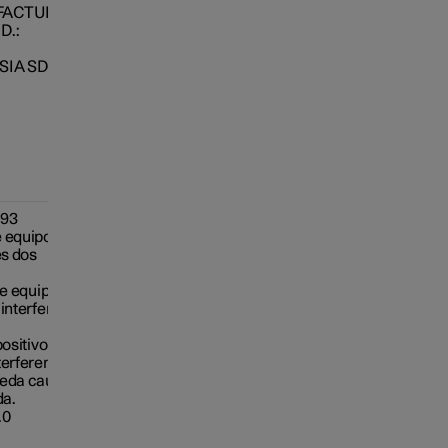
FACTURING
D.:
SIA SDN.
393
 equipo está
es dos
te equipo o
 interferencia
positivo debe
terferencia,
ueda causar su
da.
.0