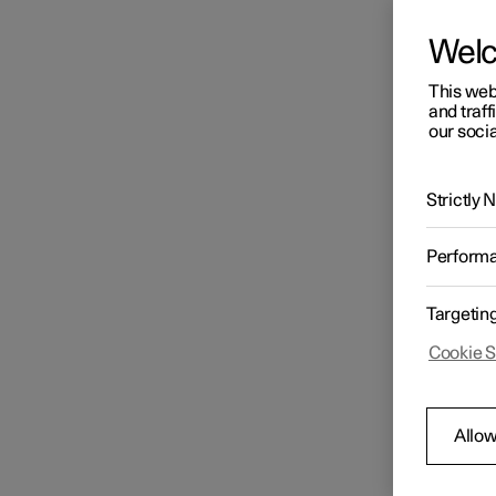
Vous tr
divert
Wel
Caractéristiques du groupe
Régi
motopropulseur
This web
Argen
and traff
our socia
Caractéristiques des roues et
des pneumatiques
Strictly
Austr
Caractéristiques des liquides
Perform
Targetin
Certificats et réceptions par
Biélo
type
Cookie S
Allow
Bots