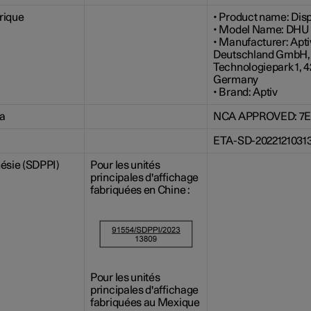
rique
• Product name: Disp
• Model Name: DHU 
• Manufacturer: Apti
Deutschland GmbH
Technologiepark 1, 
Germany
• Brand: Aptiv
a
NCA APPROVED: 7E
ETA-SD-2022121031
ésie (SDPPI)
Pour les unités
principales d'affichage
fabriquées en Chine :
Pour les unités
principales d'affichage
fabriquées au Mexique