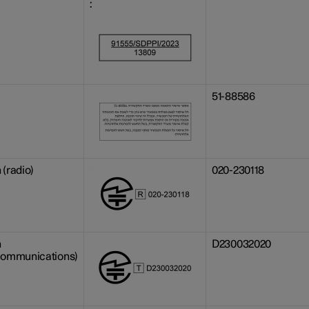
:
l
51-88586
 (radio)
020-230118
n
D230032020
communications)