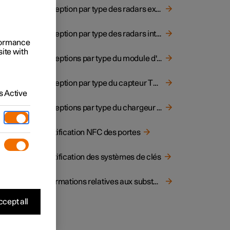
Réception par type des radars extérieurs
Réception par type des radars intérieurs
rformance
site with
Réceptions par type du module d'antenne de connectivité télématique
Réception par type du capteur TPMS
 Active
Réceptions par type du chargeur sans fil et du système NFC
Certification NFC des portes
Certification des systèmes de clés
Informations relatives aux substances figurant dans la liste des substances candidates aux fins de l'article 33, paragraphe 1, du règlement REACH
cept all
67