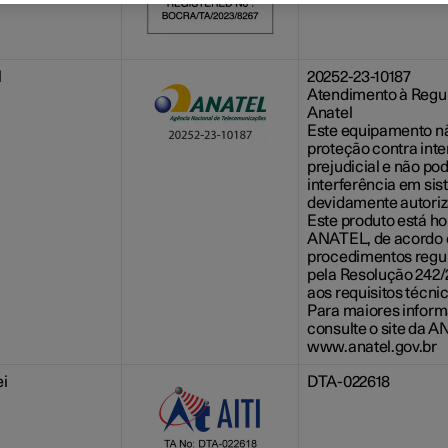
l
20252-23-10187
Atendimento à Reg
Anatel
Este equipamento nã
proteção contra inte
prejudicial e não po
interferência em si
devidamente autoriz
Este produto está h
ANATEL, de acordo
procedimentos reg
pela Resolução 242/
aos requisitos técni
Para maiores infor
consulte o site da 
www.anatel.gov.br
i
DTA-022618