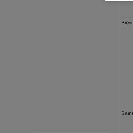
Brési
Brune