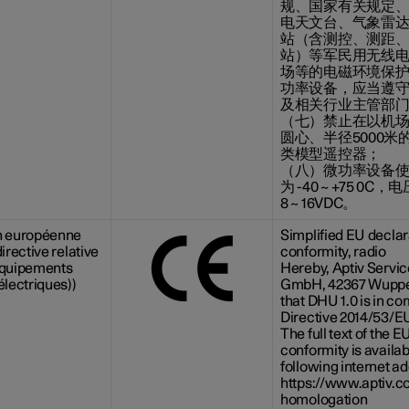
规、国家有关规定
电天文台、气象雷
站（含测控、测距
站）等军民用无线
场等的电磁环境保
功率设备，应当遵
及相关行业主管部
（七）禁止在以机
圆心、半径5000米
类模型遥控器；
（八）微功率设备
为 -40 ~ +75 0
8 ~ 16VDC。
n européenne
Simplified EU declar
irective relative
conformity, radio
équipements
Hereby, Aptiv Servi
électriques))
GmbH, 42367 Wupper
that DHU 1.0 is in c
Directive 2014/53/E
The full text of the E
conformity is availab
following internet a
https://www.aptiv.
homologation