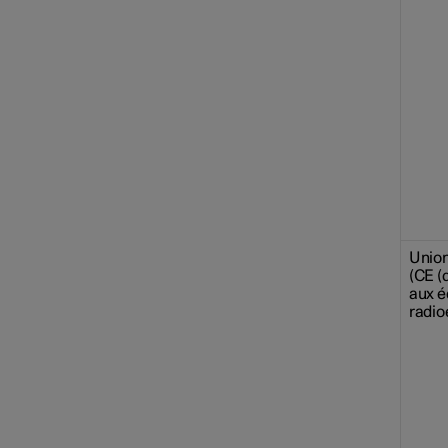
Unio
(CE (d
aux 
radio