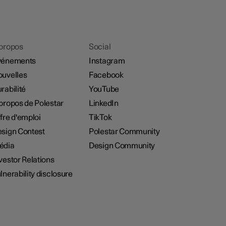
propos
Social
vénements
Instagram
uvelles
Facebook
rabilité
YouTube
propos de Polestar
LinkedIn
fre d'emploi
TikTok
sign Contest
Polestar Community
édia
Design Community
vestor Relations
lnerability disclosure