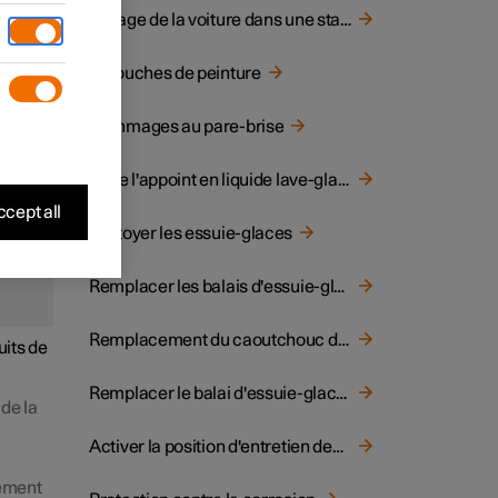
evriez
Lavage de la voiture dans une station de lavage automatique
Retouches de peinture
Dommages au pare-brise
Faire l'appoint en liquide lave-glace
ire
cept all
Nettoyer les essuie-glaces
a
Remplacer les balais d'essuie-glace avant
Remplacement du caoutchouc du balai d'essuie-glace avant
uits de
Remplacer le balai d'essuie-glace arrière
 de la
Activer la position d'entretien des essuie-glaces
sement