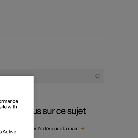
onnels
 acheter
s de financement
rformance
s en nature
site with
Plus sur ce sujet
lissage.
Laver l'extérieur à la main
 Active