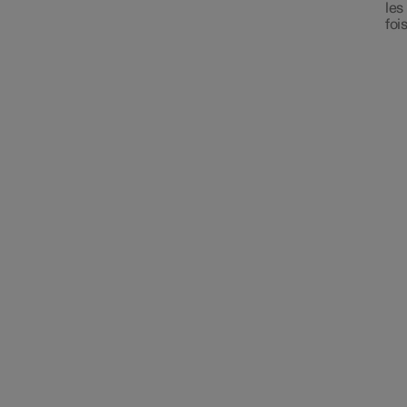
les
foi
Nettoyage et entretien de
l'intérieur
Roues et pneumatiques
Système électrique et