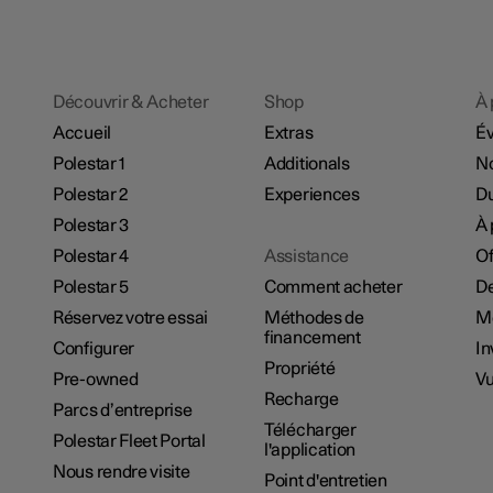
Découvrir & Acheter
Shop
À 
Accueil
Extras
É
Polestar 1
Additionals
No
Polestar 2
Experiences
Du
Polestar 3
À 
Polestar 4
Assistance
Of
Polestar 5
Comment acheter
De
Réservez votre essai
Méthodes de
M
financement
Configurer
In
Propriété
Pre-owned
Vu
Recharge
Parcs d’entreprise
Télécharger
Polestar Fleet Portal
l'application
Nous rendre visite
Point d'entretien