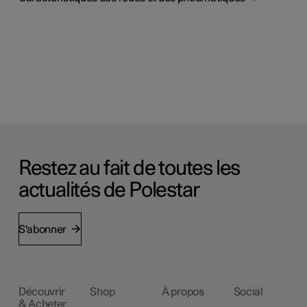
Restez au fait de toutes les
actualités de Polestar
S'abonner
Découvrir
Shop
À propos
Social
& Acheter