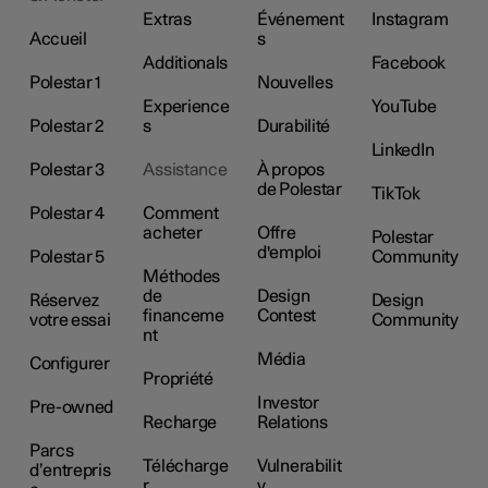
Extras
Événement
Instagram
Accueil
s
Additionals
Facebook
Polestar 1
Nouvelles
Experience
YouTube
Polestar 2
s
Durabilité
LinkedIn
Polestar 3
Assistance
À propos
de Polestar
TikTok
Polestar 4
Comment
acheter
Offre
Polestar
d'emploi
Polestar 5
Community
Méthodes
de
Design
Réservez
Design
financeme
Contest
votre essai
Community
nt
Média
Configurer
Propriété
Investor
Pre-owned
Recharge
Relations
Parcs
Télécharge
Vulnerabilit
d’entrepris
r
y