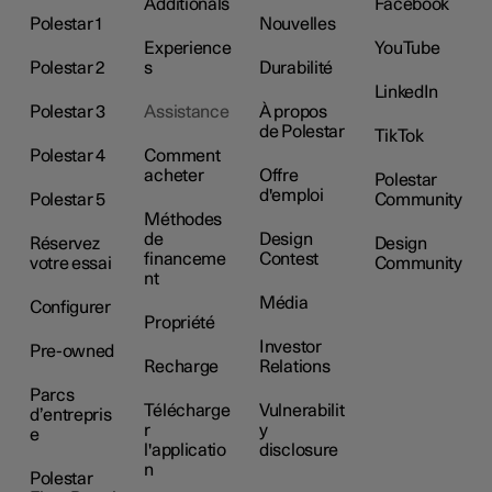
Additionals
Facebook
Polestar 1
Nouvelles
Experience
YouTube
Polestar 2
s
Durabilité
LinkedIn
Polestar 3
Assistance
À propos
de Polestar
TikTok
Polestar 4
Comment
acheter
Offre
Polestar
d'emploi
Polestar 5
Community
Méthodes
de
Design
Réservez
Design
financeme
Contest
votre essai
Community
nt
Média
Configurer
Propriété
Investor
Pre-owned
Recharge
Relations
Parcs
Télécharge
Vulnerabilit
d’entrepris
r
y
e
l'applicatio
disclosure
n
Polestar