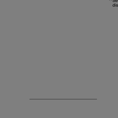
Seu
dis
Connexion internet