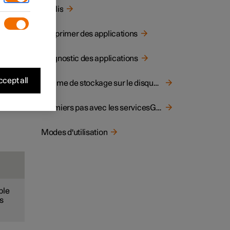
 à une
Applis
Supprimer des applications
e en
Diagnostic des applications
cept all
Volume de stockage sur le disque dur
our
Premiers pas avec les servicesGoogle
Modes d'utilisation
ple
ns