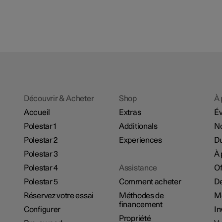
Découvrir & Acheter
Shop
À 
Accueil
Extras
É
Polestar 1
Additionals
No
Polestar 2
Experiences
Du
Polestar 3
À 
Polestar 4
Assistance
Of
Polestar 5
Comment acheter
De
Réservez votre essai
Méthodes de
M
financement
Configurer
In
Propriété