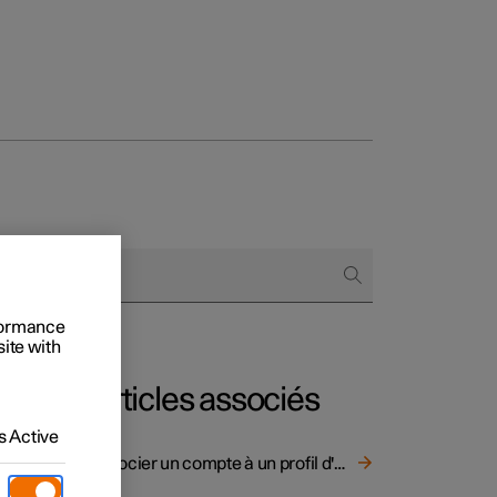
onnels
 acheter
rformance
s de financement
site with
s en nature
Articles associés
 Active
ue la
Associer un compte à un profil d'utilisateur