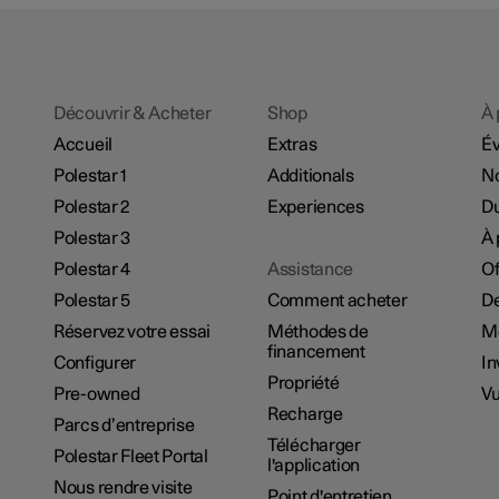
Découvrir & Acheter
Shop
À 
Accueil
Extras
É
Polestar 1
Additionals
No
Polestar 2
Experiences
Du
Polestar 3
À 
Polestar 4
Assistance
Of
Polestar 5
Comment acheter
De
Réservez votre essai
Méthodes de
M
financement
Configurer
In
Propriété
Pre-owned
Vu
Recharge
Parcs d’entreprise
Télécharger
Polestar Fleet Portal
l'application
Nous rendre visite
Point d'entretien