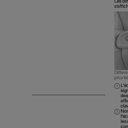
Les di
s'affic
Différe
priorit
L'é
sig
des
affi
cla
Nom
l'é
les
con