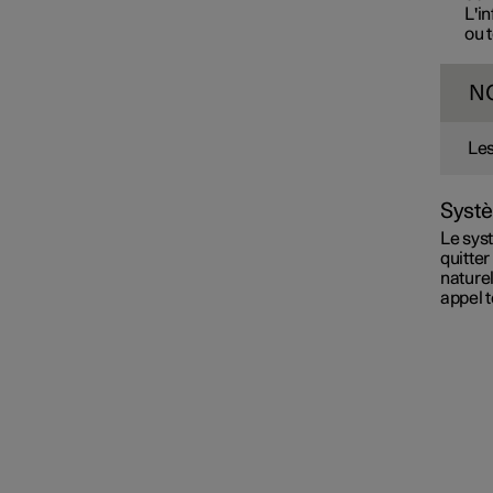
L'i
ou 
N
Les
Syst
Le sys
quitte
naturel
appel 