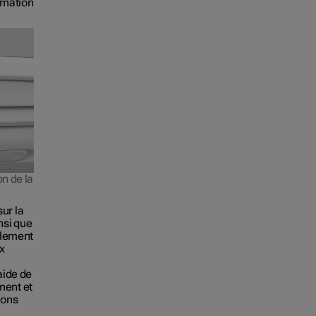
rmation
on de la
sur la
nsi que
alement
ux
aide de
ment et
ions