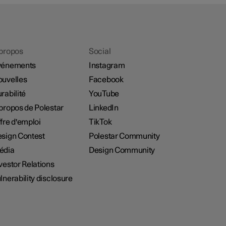
propos
Social
vénements
Instagram
uvelles
Facebook
rabilité
YouTube
propos de Polestar
LinkedIn
fre d'emploi
TikTok
sign Contest
Polestar Community
édia
Design Community
vestor Relations
lnerability disclosure