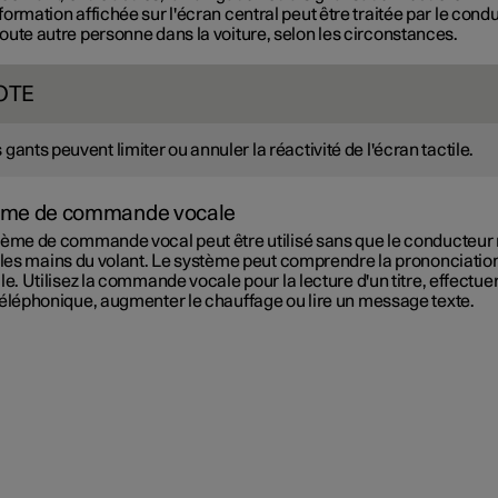
nformation affichée sur l'écran central peut être traitée par le cond
toute autre personne dans la voiture, selon les circonstances.
OTE
 gants peuvent limiter ou annuler la réactivité de l'écran tactile.
ème de commande vocale
tème de commande vocal peut être utilisé sans que le conducteur n
r les mains du volant. Le système peut comprendre la prononciatio
le. Utilisez la commande vocale pour la lecture d'un titre, effectue
téléphonique, augmenter le chauffage ou lire un message texte.