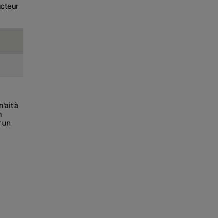
ucteur
'ait à
n
r un