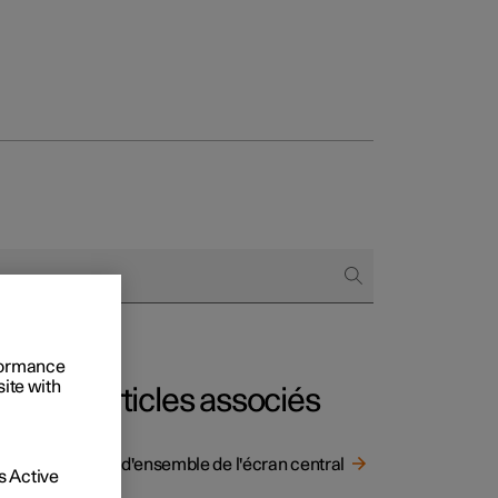
onnels
 acheter
s de financement
rformance
s en nature
site with
Articles associés
Vue d'ensemble de l'écran central
 Active
e aide