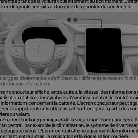
fférents écrans de la voiture vous informent au bon moment. L'info
he en différents endroits en fonction des priorités du conducteur.
nts types d'informations s'affichent sur différents écrans en foncti
é de chaque information.
cran conducteur affiche, entre autres, la vitesse, des informations 
nalisation routière, des symboles d'avertissement et de contrôle ai
 informations concernant la batterie. L'écran conducteur peut ég
cher les appels entrants et la navigation. Il est géré à partir des de
viers du volant.
bre des fonctions principales de la voiture sont commandées à l'
cran central, par exemple la climatisation, le système de divertisse
 réglages de siège. L'écran central affiche également des informat
cernant, entre autres, la navigation et la signalisation routière.