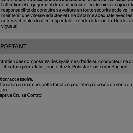
l'attention et au jugement du conducteur et ce dernier a toujours l
responsabilité de conduire sa voiture en toute sécurité et de veille
maintenir une vitesse adaptée et une distance adéquate avec les
autres véhicules tout en respectant le code de la route et les lois 
vigueur.
MPORTANT
ntretien des composants des systèmes d'aide au conducteur ne do
e effectué qu'en atelier, contactez le Polestar Customer Support.
tion/accessoire.
fonction du marché, cette fonction peut être proposée de série ou
ion.
aptive Cruise Control