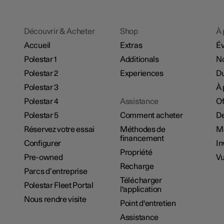
Découvrir & Acheter
Shop
À 
Accueil
Extras
É
Polestar 1
Additionals
No
Polestar 2
Experiences
Du
Polestar 3
À 
Polestar 4
Assistance
Of
Polestar 5
Comment acheter
De
Réservez votre essai
Méthodes de
M
financement
Configurer
In
Propriété
Pre-owned
Vu
Recharge
Parcs d’entreprise
Télécharger
Polestar Fleet Portal
l'application
Nous rendre visite
Point d'entretien
Assistance