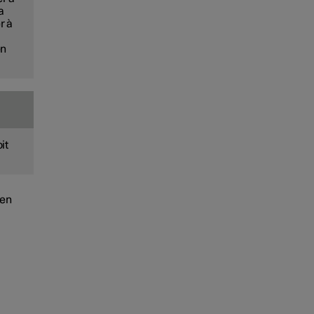
a
r à
en
it
 en