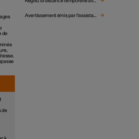
Réglez la distance temporelle avec le véhicule qui précède
Avertissement émis par l'assistance au conducteur en cas de risque de collision
nages
e
e de
rminée
ure,
itesse.
dépasse
t
s de
er à