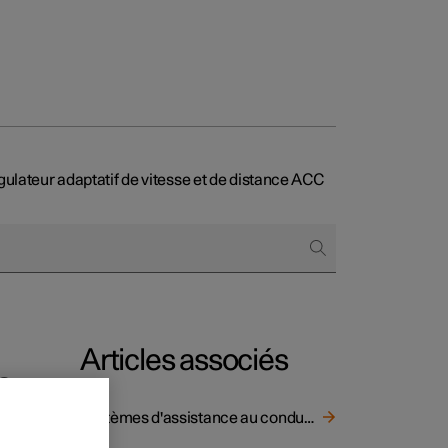
ulateur adaptatif de vitesse et de distance ACC
onnels
 acheter
s de financement
s en nature
Articles associés
e
Systèmes d'assistance au conducteur