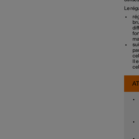
Le régu
rég
bru
dif
for
man
su
par
cel
Il 
cel
A