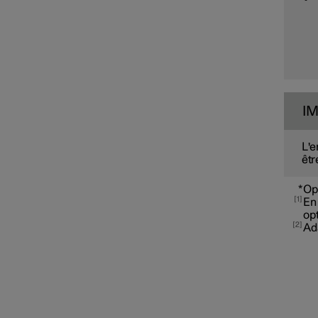
Pilot Assist
Assistance de
dépassement
I
L'e
êtr
Fonctions de limitation de
vitesse
*
Op
1
En 
opt
Contrôle de la distance
2
Ad
Blind Spot Information