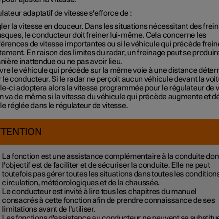
lateur adaptatif de vitesse s'efforce de :
ler la vitesse en douceur. Dans les situations nécessitant des frei
sques, le conducteur doit freiner lui-même. Cela concerne les
férences de vitesse importantes ou si le véhicule qui précède frein
tement. En raison des limites du radar, un freinage peut se produir
ière inattendue ou ne pas avoir lieu.
ivre le véhicule qui précède sur la même voie à une distance déte
 le conducteur. Si le radar ne perçoit aucun véhicule devant la voit
le-ci adoptera alors la vitesse programmée pour le régulateur de v
en va de même si la vitesse du véhicule qui précède augmente et 
le réglée dans le régulateur de vitesse.
TTENTION
La fonction est une assistance complémentaire à la conduite don
l'objectif est de faciliter et de sécuriser la conduite. Elle ne peut
toutefois pas gérer toutes les situations dans toutes les condition
circulation, météorologiques et de la chaussée.
Le conducteur est invité à lire tous les chapitres du manuel
consacrés à cette fonction afin de prendre connaissance de ses
limitations avant de l'utiliser.
Les fonctions d'assistance au conducteur ne peuvent se substitu