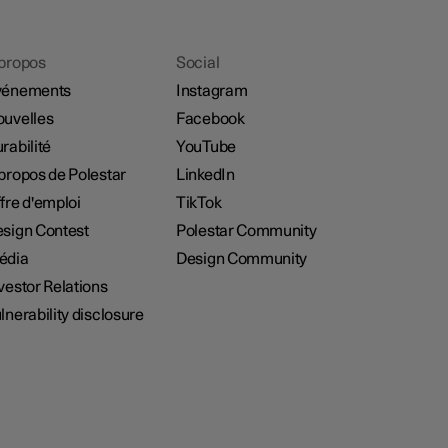
propos
Social
vénements
Instagram
uvelles
Facebook
rabilité
YouTube
propos de Polestar
LinkedIn
fre d'emploi
TikTok
sign Contest
Polestar Community
édia
Design Community
vestor Relations
lnerability disclosure