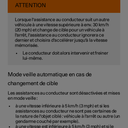
ATTENTION
Lorsque l'assistance au conducteur suit un autre
véhicule à une vitesse
supérieure
à
env. 30 km/h
(
20 mph
) et change de cible pour un véhicule à
l'arrêt, l'assistance au conducteur
ignorera
ce
dernier et choisira d'accélérer jusqu'à la vitesse
mémorisée.
Le conducteur doit alors intervenir et freiner
lui-même.
Mode veille automatique en cas de
changement de cible
Les assistances au conducteur sont désactivées et mises
en mode veille :
à une vitesse inférieure à
5 km/h
(
3 mph
) et si les
assistances au conducteur ne sont pas certaines de
la nature de l'objet ciblé : véhicule à l'arrêt ou autre (un
gendarme couché par exemple).
à une vitesse est inférieure à
5 km/h
(
3 mph
) et si le