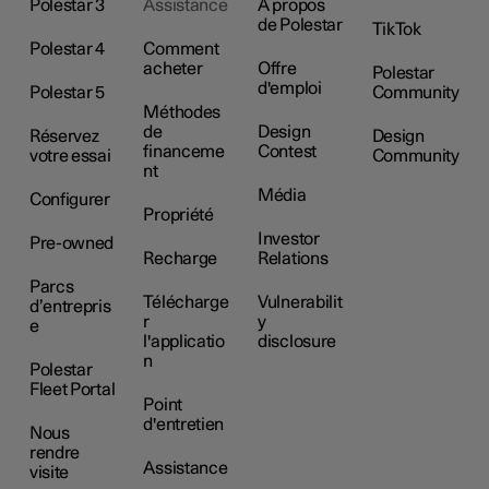
Polestar 3
Assistance
À propos
de Polestar
TikTok
Polestar 4
Comment
acheter
Offre
Polestar
d'emploi
Polestar 5
Community
Méthodes
de
Design
Réservez
Design
financeme
Contest
votre essai
Community
nt
Média
Configurer
Propriété
Investor
Pre-owned
Recharge
Relations
Parcs
Télécharge
Vulnerabilit
d’entrepris
r
y
e
l'applicatio
disclosure
n
Polestar
Fleet Portal
Point
d'entretien
Nous
rendre
Assistance
visite