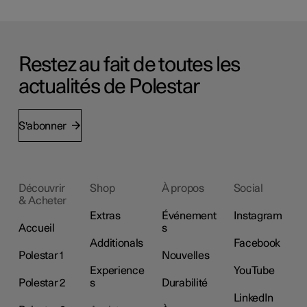
Restez au fait de toutes les
actualités de Polestar
S'abonner
Découvrir
Shop
À propos
Social
& Acheter
Extras
Événement
Instagram
Accueil
s
Additionals
Facebook
Polestar 1
Nouvelles
Experience
YouTube
Polestar 2
s
Durabilité
LinkedIn