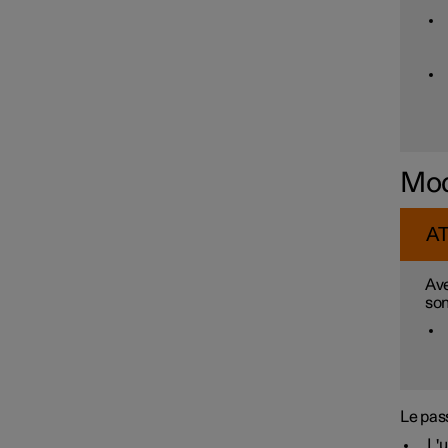
Mod
A
Ave
son
Le pas
L'