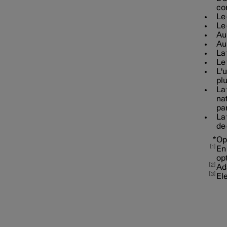
con
Pilot Assist
Le
Le
Au
Assistance de
Au
dépassement
La 
Le 
L'u
plu
La 
nat
pa
Fonctions de limitation de
La 
vitesse
de 
*
Op
1
En 
opt
Contrôle de la distance
2
Ad
3
Ele
Blind Spot Information