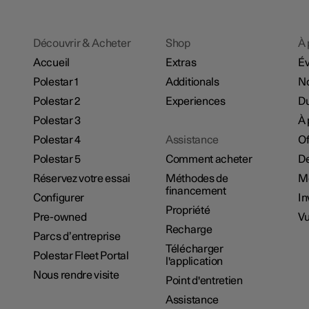
Découvrir & Acheter
Shop
À 
Accueil
Extras
É
Polestar 1
Additionals
No
Polestar 2
Experiences
Du
Polestar 3
À 
Polestar 4
Assistance
Of
Polestar 5
Comment acheter
De
Réservez votre essai
Méthodes de
M
financement
Configurer
In
Propriété
Pre-owned
Vu
Recharge
Parcs d’entreprise
Télécharger
Polestar Fleet Portal
l'application
Nous rendre visite
Point d'entretien
Assistance