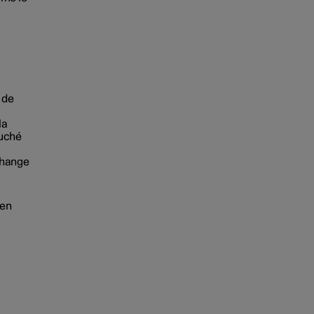
 de
la
ouché
 change
 en