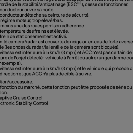
3
trôle de la stabilité/antipatinage (ESC
), cesse de fonctionner.
 conducteur ouvre sa porte.
 conducteur détache sa ceinture de sécurité.
 régime moteur, trop élevé/bas.
 moins une des roues perd son adhérence.
température des freins est élevée.
frein de stationnement est activé.
nité caméra/radar est couverte de neige ou en cas de forte averse
ie (les ondes du radar/la lentille de la caméra sont bloqués).
vitesse est inférieure à
5 km/h
(
3 mph
) et ACC n'est pas certain de 
ure de l'objet détecté : véhicule à l'arrêt ou autre (un gendarme c
r exemple).
vitesse est inférieure à
5 km/h
(
3 mph
) et le véhicule qui précède
direction et que ACC n'a plus de cible à suivre.
tion/accessoire.
fonction du marché, cette fonction peut être proposée de série ou
ion.
aptive Cruise Control
ctronic Stability Control