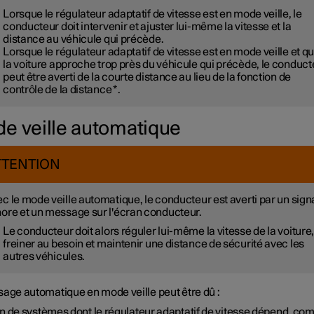
Lorsque le régulateur adaptatif de vitesse est en mode veille, le
conducteur doit intervenir et ajuster lui-même la vitesse et la
distance au véhicule qui précède.
Lorsque le régulateur adaptatif de vitesse est en mode veille et q
la voiture approche trop près du véhicule qui précède, le conduct
peut être averti de la courte distance au lieu de la fonction de
contrôle de la distance
*
.
e veille automatique
TTENTION
c le mode veille automatique, le conducteur est averti par un sign
ore et un message sur l'écran conducteur.
Le conducteur doit alors réguler lui-même la vitesse de la voiture
freiner au besoin et maintenir une distance de sécurité avec les
autres véhicules.
sage automatique en mode veille peut être dû :
un de systèmes dont le régulateur adaptatif de vitesse dépend, co