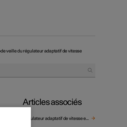
e veille du régulateur adaptatif de vitesse
onnels
 acheter
s de financement
s en nature
Articles associés
Régulateur adaptatif de vitesse et de distance ACC