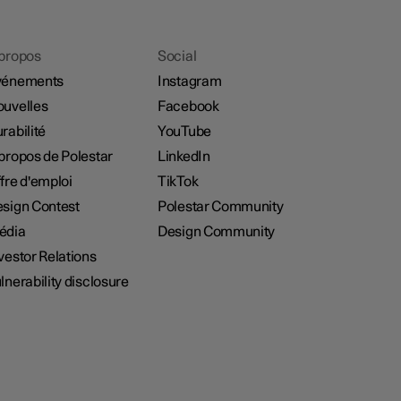
propos
Social
vénements
Instagram
uvelles
Facebook
rabilité
YouTube
propos de Polestar
LinkedIn
fre d'emploi
TikTok
sign Contest
Polestar Community
édia
Design Community
vestor Relations
lnerability disclosure