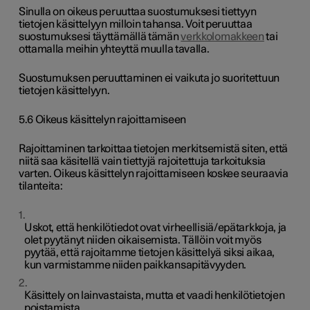
Sinulla on oikeus peruuttaa suostumuksesi tiettyyn
tietojen käsittelyyn milloin tahansa. Voit peruuttaa
suostumuksesi täyttämällä tämän
verkkolomakkeen
tai
ottamalla meihin yhteyttä muulla tavalla.
Suostumuksen peruuttaminen ei vaikuta jo suoritettuun
tietojen käsittelyyn.
5.6 Oikeus käsittelyn rajoittamiseen
Rajoittaminen tarkoittaa tietojen merkitsemistä siten, että
niitä saa käsitellä vain tiettyjä rajoitettuja tarkoituksia
varten. Oikeus käsittelyn rajoittamiseen koskee seuraavia
tilanteita:
Uskot, että henkilötiedot ovat virheellisiä/epätarkkoja, ja
olet pyytänyt niiden oikaisemista. Tällöin voit myös
pyytää, että rajoitamme tietojen käsittelyä siksi aikaa,
kun varmistamme niiden paikkansapitävyyden.
Käsittely on lainvastaista, mutta et vaadi henkilötietojen
poistamista.