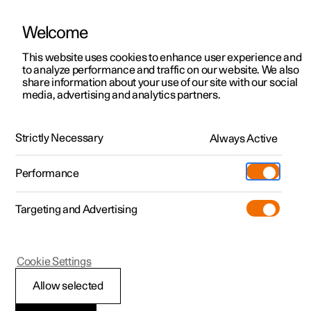
Welcome
Polestar 2
Kampanjat
This website uses cookies to enhance user experience and
Yksityisyys
to analyze performance and traffic on our website. We also
Polestar 3
Yrityskampanjat
share information about your use of our site with our social
Asiakkaan tietosuojakäytäntö
media, advertising and analytics partners.
Polestar 4
Toimitusvalmiit autot
Polestar 5
Tilaa nyt
Strictly Necessary
Always Active
v2.9
26.06.2025
Mikä on uutta
Pre-owned
Sijainnit
Pre-owned
Performance
Lataa PDF-tiedostona
Koeajo
Huoltopisteet
Kauppa
Targeting and Advertising
Lisää
Extras
Omistajuus
Hakemisto
Additionals
Lataaminen
1.
Johdanto
(Avautuu uuteen ikkunaan)
Cookie Settings
2.
Missä tilanteissa henkilötietojasi käsitellään?
Tutustu Polestar 2
Tutustu Polestar 3
Tutustu Polestar 4
Pre-owned edut
Tapahtumat
Asiakaspalvelu
3.
Mistä saamme henkilötietoja?
Allow selected
Koeajo
Koeajo
Koeajo
Kampanjat
Yritysautot
Tietoa Polestarista
4.
Henkilötietojesi luovuttaminen