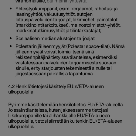
viranomaisille,
ota meihin yhteyttä
.
Yhteistyökumppanit, esim. korjaamot, rahoitus- ja
leasingyhtiöt, vakuutusyhtiöt, autojen
latauspalveluiden tarjoajat, lakimiehet, painotalot
(markkinointitarkoitukset), mainostoimistot/-yhtiöt,
markkinatutkimusyhtiöt ja tilintarkastajat;
Sosiaalisen median alustojen tarjoajat.
Polestarin jälleenmyyjät (Polestar space-tilat). Nämä
jälleenmyyjät voivat toimia itsenäisinä
rekisterinpitäjinä tietyissä tilanteissa, esimerkiksi
vastatessaan palveluiden tarjoamisesta suoraan
sinulle, erityistarjousten tekemisestä sinulle tai
järjestäessään paikallisia tapahtumia.
4.2 Henkilötietojesi käsittely EU:n/ETA-alueen
ulkopuolella
Pyrimme käsittelemään henkilötietosi EU/ETA-alueella.
Joissain tilanteissa, kuten jakaessamme tietojasi
liikekumppanille tai alihankkijalle EU/ETA-alueen
ulkopuolella, tietosi siirretään kuitenkin EU/ETA-alueen
ulkopuolelle.