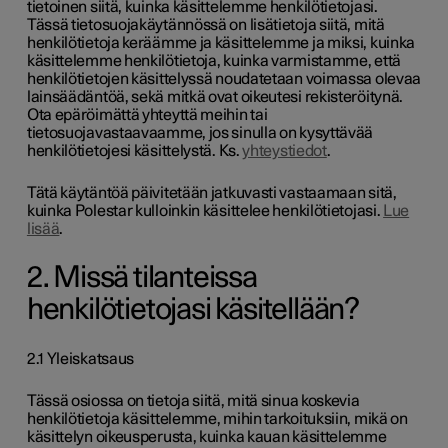
tietoinen siitä, kuinka käsittelemme henkilötietojasi.
Tässä tietosuojakäytännössä on lisätietoja siitä, mitä
henkilötietoja keräämme ja käsittelemme ja miksi, kuinka
käsittelemme henkilötietoja, kuinka varmistamme, että
henkilötietojen käsittelyssä noudatetaan voimassa olevaa
lainsäädäntöä, sekä mitkä ovat oikeutesi rekisteröitynä.
Ota epäröimättä yhteyttä meihin tai
tietosuojavastaavaamme, jos sinulla on kysyttävää
henkilötietojesi käsittelystä. Ks.
yhteystiedot
.
Tätä käytäntöä päivitetään jatkuvasti vastaamaan sitä,
kuinka Polestar kulloinkin käsittelee henkilötietojasi.
Lue
lisää
.
2. Missä tilanteissa
henkilötietojasi käsitellään?
2.1 Yleiskatsaus
Tässä osiossa on tietoja siitä, mitä sinua koskevia
henkilötietoja käsittelemme, mihin tarkoituksiin, mikä on
käsittelyn oikeusperusta, kuinka kauan käsittelemme