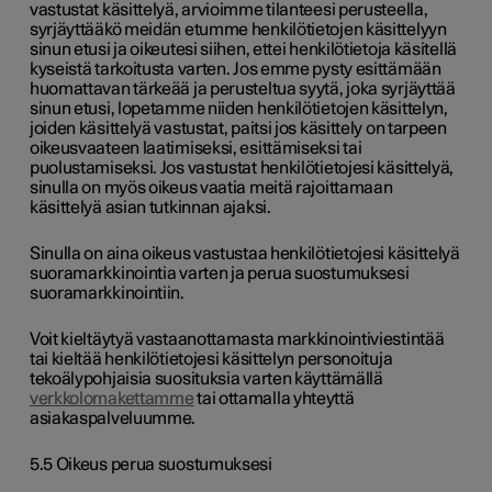
vastustat käsittelyä, arvioimme tilanteesi perusteella,
syrjäyttääkö meidän etumme henkilötietojen käsittelyyn
sinun etusi ja oikeutesi siihen, ettei henkilötietoja käsitellä
kyseistä tarkoitusta varten. Jos emme pysty esittämään
huomattavan tärkeää ja perusteltua syytä, joka syrjäyttää
sinun etusi, lopetamme niiden henkilötietojen käsittelyn,
joiden käsittelyä vastustat, paitsi jos käsittely on tarpeen
oikeusvaateen laatimiseksi, esittämiseksi tai
puolustamiseksi. Jos vastustat henkilötietojesi käsittelyä,
sinulla on myös oikeus vaatia meitä rajoittamaan
käsittelyä asian tutkinnan ajaksi.
Sinulla on aina oikeus vastustaa henkilötietojesi käsittelyä
suoramarkkinointia varten ja perua suostumuksesi
suoramarkkinointiin.
Voit kieltäytyä vastaanottamasta markkinointiviestintää
tai kieltää henkilötietojesi käsittelyn personoituja
tekoälypohjaisia suosituksia varten käyttämällä
verkkolomakettamme
tai ottamalla yhteyttä
asiakaspalveluumme.
5.5 Oikeus perua suostumuksesi