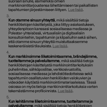
suoraan sinulle, esimerkiksi omien
markkinointitarjoustensa lähettämiseen tai paikallisten
tapahtumien järjestämiseen liittyen.
Lue lisää
.
Kun otamme sinuun yhteyttä
, mikä sisältää tietoja
henkilötietojen käsittelystä, joka liittyy asiakastukeen,
yhteydenpitoon kanssasi sosiaalisessa mediassa ja
Polestar-yhteisössä, virtuaalisiin ja digitaalisiin
konsultointeihin, tapahtumiin ja kilpailuihin sekä siihen,
että otamme sinuun yhteyttä muistuttaaksemme
keskeneräisistä tilauksista.
Lue lisää
.
Kun markkinoimme liiketoimintaamme, brändejämme,
tuotteitamme ja palveluitamme
, mikä sisältää tietoja
henkilötietojen käsittelystä markkinointitarkoituksiin
puhelimitse, sähköpostitse, verkkosivustoilla,
sosiaalisessa mediassa ja lehdistötiedotteissa sekä
tapahtumiin osallistuvien henkilöiden valokuvien ja
videoiden käytöstä markkinointimateriaaleissa. Tässä
osiossa on myös tietoja markkinointitarkoituksia varten
tekemästämme profiloinnista.
Lue lisää
.
Kun kehitämme liiketoimintaamme, tuotteitamme ja
palveluitamme
, mikä sisältää tietoja henkilötietojen