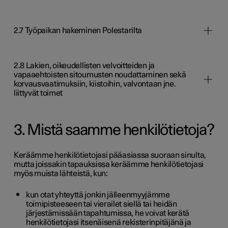
2.7 Työpaikan hakeminen Polestarilta
2.8 Lakien, oikeudellisten velvoitteiden ja
vapaaehtoisten sitoumusten noudattaminen sekä
korvausvaatimuksiin, kiistoihin, valvontaan jne.
liittyvät toimet
3. Mistä saamme henkilötietoja?
Keräämme henkilötietojasi pääasiassa suoraan sinulta,
mutta joissakin tapauksissa keräämme henkilötietojasi
myös muista lähteistä, kun:
kun otat yhteyttä jonkin jälleenmyyjämme
toimipisteeseen tai vierailet siellä tai heidän
järjestämissään tapahtumissa, he voivat kerätä
henkilötietojasi itsenäisenä rekisterinpitäjänä ja