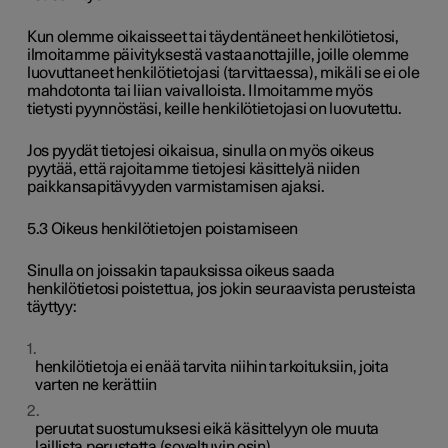
Kun olemme oikaisseet tai täydentäneet henkilötietosi,
ilmoitamme päivityksestä vastaanottajille, joille olemme
luovuttaneet henkilötietojasi (tarvittaessa), mikäli se ei ole
mahdotonta tai liian vaivalloista. Ilmoitamme myös
tietysti pyynnöstäsi, keille henkilötietojasi on luovutettu.
Jos pyydät tietojesi oikaisua, sinulla on myös oikeus
pyytää, että rajoitamme tietojesi käsittelyä niiden
paikkansapitävyyden varmistamisen ajaksi.
5.3 Oikeus henkilötietojen poistamiseen
Sinulla on joissakin tapauksissa oikeus saada
henkilötietosi poistettua, jos jokin seuraavista perusteista
täyttyy:
henkilötietoja ei enää tarvita niihin tarkoituksiin, joita
varten ne kerättiin
peruutat suostumuksesi eikä käsittelyyn ole muuta
laillista perustetta (soveltuvin osin)