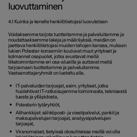
luovuttaminen
4.1 Kuinka ja kenelle henkilötietojasi luovutetaan
Voidaksemme tarjota tuotteitamme ja palveluitamme ja
noudattaaksemme lakeja ja määräyksiä, meidän on
jaettava henkilötietojasi muiden tahojen kanssa, mukaan
lukien Polestar-konserniin kuuluvat muut yritykset ja
kolmannet osapuolet, jotka avustavat meitä
liiketoimintamme eri osa-alueilla ja auttavat meitä
tarjoamaan tuotteitamme ja palveluitamme.
Vastaanottajaryhmät on lueteltu alla.
IT-palveluiden tarjoajat, esim. yritykset, jotka
huolehtivat IT-ratkaisujemme toiminnasta, teknisestä
tuesta ja ylläpidosta,
Polestarin tytäryhtiöt,
Alihankkijat: sähköposti- ja viestipalvelut, pankit ja
maksupalvelujen tarjoajat, analyysipalvelujen
tarjoajat,
Viranomaiset, tietyissä olosuhteissa meillä voi olla