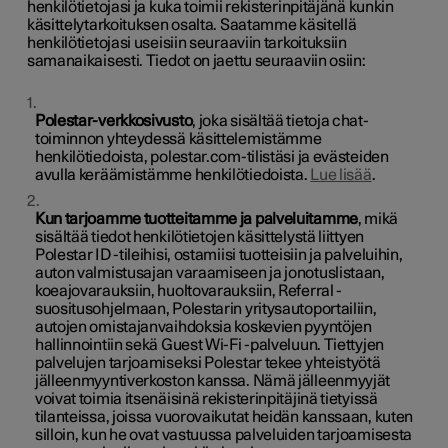
henkilötietojasi ja kuka toimii rekisterinpitäjänä kunkin
käsittelytarkoituksen osalta. Saatamme käsitellä
henkilötietojasi useisiin seuraaviin tarkoituksiin
samanaikaisesti. Tiedot on jaettu seuraaviin osiin:
Polestar-verkkosivusto
, joka sisältää tietoja chat-
toiminnon yhteydessä käsittelemistämme
henkilötiedoista, polestar.com-tilistäsi ja evästeiden
avulla keräämistämme henkilötiedoista.
Lue lisää
.
Kun tarjoamme tuotteitamme ja palveluitamme
, mikä
sisältää tiedot henkilötietojen käsittelystä liittyen
Polestar ID -tileihisi, ostamiisi tuotteisiin ja palveluihin,
auton valmistusajan varaamiseen ja jonotuslistaan,
koeajovarauksiin, huoltovarauksiin, Referral -
suositusohjelmaan, Polestarin yritysautoportailiin,
autojen omistajanvaihdoksia koskevien pyyntöjen
hallinnointiin sekä Guest Wi-Fi -palveluun. Tiettyjen
palvelujen tarjoamiseksi Polestar tekee yhteistyötä
jälleenmyyntiverkoston kanssa. Nämä jälleenmyyjät
voivat toimia itsenäisinä rekisterinpitäjinä tietyissä
tilanteissa, joissa vuorovaikutat heidän kanssaan, kuten
silloin, kun he ovat vastuussa palveluiden tarjoamisesta