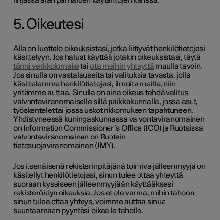
linjassa alan parhaiden käytäntöjen kanssa.
5. Oikeutesi
Alla on luettelo oikeuksistasi, jotka liittyvät henkilötietojesi
käsittelyyn. Jos haluat käyttää jotakin oikeuksistasi, täytä
tämä verkkolomake
tai
ota meihin yhteyttä
muulla tavoin.
Jos sinulla on vastalauseita tai valituksia tavasta, jolla
käsittelemme henkilötietojasi, ilmoita meille, niin
yritämme auttaa. Sinulla on aina oikeus tehdä valitus
valvontaviranomaiselle sillä paikkakunnalla, jossa asut,
työskentelet tai jossa uskot rikkomuksen tapahtuneen.
Yhdistyneessä kuningaskunnassa valvontaviranomainen
on Information Commissioner’s Office (ICO) ja Ruotsissa
valvontaviranomainen on Ruotsin
tietosuojaviranomainen (IMY).
Jos itsenäisenä rekisterinpitäjänä toimiva jälleenmyyjä on
käsitellyt henkilötietojasi, sinun tulee ottaa yhteyttä
suoraan kyseiseen jälleenmyyjään käyttääksesi
rekisteröidyn oikeuksia. Jos et ole varma, mihin tahoon
sinun tulee ottaa yhteys, voimme auttaa sinua
suuntaamaan pyyntösi oikealle taholle.