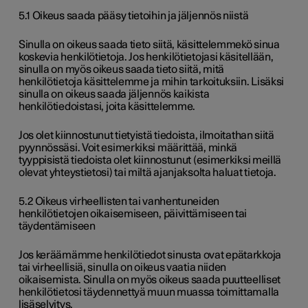
5.1 Oikeus saada pääsy tietoihin ja jäljennös niistä
Sinulla on oikeus saada tieto siitä, käsittelemmekö sinua
koskevia henkilötietoja. Jos henkilötietojasi käsitellään,
sinulla on myös oikeus saada tieto siitä, mitä
henkilötietoja käsittelemme ja mihin tarkoituksiin. Lisäksi
sinulla on oikeus saada jäljennös kaikista
henkilötiedoistasi, joita käsittelemme.
Jos olet kiinnostunut tietyistä tiedoista, ilmoitathan siitä
pyynnössäsi. Voit esimerkiksi määrittää, minkä
tyyppisistä tiedoista olet kiinnostunut (esimerkiksi meillä
olevat yhteystietosi) tai miltä ajanjaksolta haluat tietoja.
5.2 Oikeus virheellisten tai vanhentuneiden
henkilötietojen oikaisemiseen, päivittämiseen tai
täydentämiseen
Jos keräämämme henkilötiedot sinusta ovat epätarkkoja
tai virheellisiä, sinulla on oikeus vaatia niiden
oikaisemista. Sinulla on myös oikeus saada puutteelliset
henkilötietosi täydennettyä muun muassa toimittamalla
lisäselvitys.