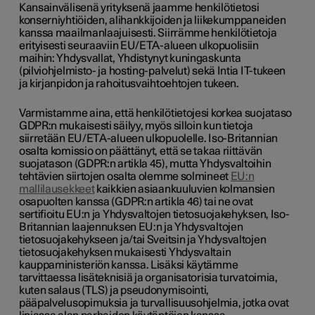
Kansainvälisenä yrityksenä jaamme henkilötietosi
konserniyhtiöiden, alihankkijoiden ja liikekumppaneiden
kanssa maailmanlaajuisesti. Siirrämme henkilötietoja
erityisesti seuraaviin EU/ETA-alueen ulkopuolisiin
maihin: Yhdysvallat, Yhdistynyt kuningaskunta
(pilviohjelmisto- ja hosting-palvelut) sekä Intia IT-tukeen
ja kirjanpidon ja rahoitusvaihtoehtojen tukeen.
Varmistamme aina, että henkilötietojesi korkea suojataso
GDPR:n mukaisesti säilyy, myös silloin kun tietoja
siirretään EU/ETA-alueen ulkopuolelle. Iso-Britannian
osalta komissio on päättänyt, että se takaa riittävän
suojatason (GDPR:n artikla 45), mutta Yhdysvaltoihin
tehtävien siirtojen osalta olemme solmineet
EU:n
mallilausekkeet
kaikkien asiaankuuluvien kolmansien
osapuolten kanssa (GDPR:n artikla 46) tai ne ovat
sertifioitu EU:n ja Yhdysvaltojen tietosuojakehyksen, Iso-
Britannian laajennuksen EU:n ja Yhdysvaltojen
tietosuojakehykseen ja/tai Sveitsin ja Yhdysvaltojen
tietosuojakehyksen mukaisesti Yhdysvaltain
kauppaministeriön kanssa. Lisäksi käytämme
tarvittaessa lisäteknisiä ja organisatorisia turvatoimia,
kuten salaus (TLS) ja pseudonymisointi,
pääpalvelusopimuksia ja turvallisuusohjelmia, jotka ovat