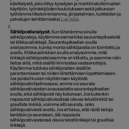
käsittelystä, joka liittyy kyselyjen ja markkinatutkimusten
käyttöön, työntekijöiden koulutukseen sekä jatkuvaan
työhömme liiketoimintamme, järjestelmien, tuotteiden ja
palvelujen kehittämiseksi.
Lue lisää
.
Sähköpostianalyysit.
Kun lähetämme sinulle
sähköposteja, käytämme esimerkiksi seurantapikseleitä
tai klikkauslinkkejä. Seurantapikselien avulla
analysoimme, kuinka monta sähköpostia on toimitettu ja
avattu. Klikkauslinkkien avulla analysoimme, mitä
linkkejä sähköposteissamme on klikattu, ja saamme näin
tietoa siitä, mikä sisältö kiinnostaa vastaanottajia.
Käytämme tuloksia sähköpostien sisällön
parantamiseen tai niiden lähettämisen lopettamiseen.
Jos poistat kuvien näyttämisen käytöstä
sähköpostiohjelmassasi, emme voi seurata
sähköpostiviestien avausastetta seurantapikselien
avulla, eikä sähköposti näy kokonaan. Jos kuitenkin
napsautat sähköpostiviestissä olevaa tekstilinkkiä tai
graafista linkkiä, voimme silti seurata, onko
sähköpostiviesti avattu. Jos et halua, että näitä tietoja
kerätään ja seurataan, älä napsauta
sähköpostiviesteissä olevia tekstilinkkejä tai graafisia
linkkejä.