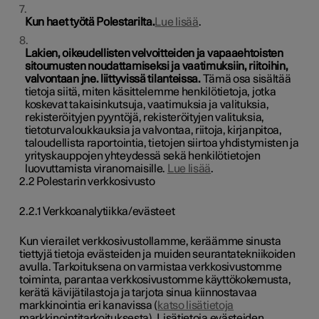
Kun haet työtä Polestarilta.
Lue lisää
.
Lakien, oikeudellisten velvoitteiden ja vapaaehtoisten
sitoumusten noudattamiseksi ja vaatimuksiin, riitoihin,
valvontaan jne. liittyvissä tilanteissa.
Tämä osa sisältää
tietoja siitä, miten käsittelemme henkilötietoja, jotka
koskevat takaisinkutsuja, vaatimuksia ja valituksia,
rekisteröityjen pyyntöjä, rekisteröityjen valituksia,
tietoturvaloukkauksia ja valvontaa, riitoja, kirjanpitoa,
taloudellista raportointia, tietojen siirtoa yhdistymisten ja
yrityskauppojen yhteydessä sekä henkilötietojen
luovuttamista viranomaisille.
Lue lisää
.
2.2 Polestarin verkkosivusto
2.2.1 Verkkoanalytiikka/evästeet
Kun vierailet verkkosivustollamme, keräämme sinusta
tiettyjä tietoja evästeiden ja muiden seurantatekniikoiden
avulla. Tarkoituksena on varmistaa verkkosivustomme
toiminta, parantaa verkkosivustomme käyttökokemusta,
kerätä kävijätilastoja ja tarjota sinua kiinnostavaa
markkinointia eri kanavissa (
katso lisätietoja
markkinointitarkoituksesta). Lisätietoja evästeiden