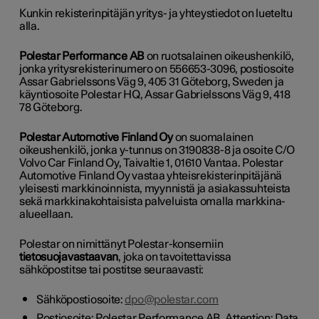
Kunkin rekisterinpitäjän yritys- ja yhteystiedot on lueteltu
alla.
Polestar Performance AB
on ruotsalainen oikeushenkilö,
jonka yritysrekisterinumero on 556653-3096, postiosoite
Assar Gabrielssons Väg 9, 405 31 Göteborg, Sweden ja
käyntiosoite Polestar HQ, Assar Gabrielssons Väg 9, 418
78 Göteborg.
Polestar Automotive Finland Oy
on suomalainen
oikeushenkilö, jonka y-tunnus on 3190838-8 ja osoite C/O
Volvo Car Finland Oy, Taivaltie 1, 01610 Vantaa. Polestar
Automotive Finland Oy vastaa yhteisrekisterinpitäjänä
yleisesti markkinoinnista, myynnistä ja asiakassuhteista
sekä markkinakohtaisista palveluista omalla markkina-
alueellaan.
Polestar on nimittänyt Polestar-konserniin
tietosuojavastaavan
, joka on tavoitettavissa
sähköpostitse tai postitse seuraavasti:
Sähköpostiosoite:
dpo@polestar.com
Postiosoite: Polestar Performance AB, Attention: Data