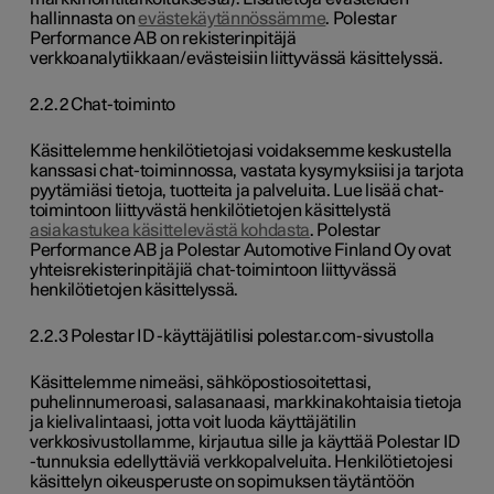
hallinnasta on
evästekäytännössämme
. Polestar
Performance AB on rekisterinpitäjä
verkkoanalytiikkaan/evästeisiin liittyvässä käsittelyssä.
2.2.2 Chat-toiminto
Käsittelemme henkilötietojasi voidaksemme keskustella
kanssasi chat-toiminnossa, vastata kysymyksiisi ja tarjota
pyytämiäsi tietoja, tuotteita ja palveluita.
Lue lisää chat-
toimintoon liittyvästä henkilötietojen käsittelystä
asiakastukea käsittelevästä kohdasta
. Polestar
Performance AB ja Polestar Automotive Finland Oy ovat
yhteisrekisterinpitäjiä chat-toimintoon liittyvässä
henkilötietojen käsittelyssä.
2.2.3 Polestar ID -käyttäjätilisi polestar.com-sivustolla
Käsittelemme nimeäsi, sähköpostiosoitettasi,
puhelinnumeroasi, salasanaasi, markkinakohtaisia tietoja
ja kielivalintaasi, jotta voit luoda käyttäjätilin
verkkosivustollamme, kirjautua sille ja käyttää Polestar ID
-tunnuksia edellyttäviä verkkopalveluita. Henkilötietojesi
käsittelyn oikeusperuste on sopimuksen täytäntöön