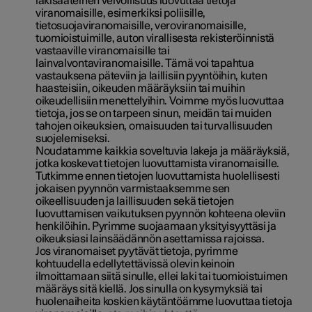
lakisääteinen velvollisuus luovuttaa tietoja
viranomaisille, esimerkiksi poliisille,
tietosuojaviranomaisille, veroviranomaisille,
tuomioistuimille, auton virallisesta rekisteröinnistä
vastaaville viranomaisille tai
lainvalvontaviranomaisille. Tämä voi tapahtua
vastauksena päteviin ja laillisiin pyyntöihin, kuten
haasteisiin, oikeuden määräyksiin tai muihin
oikeudellisiin menettelyihin. Voimme myös luovuttaa
tietoja, jos se on tarpeen sinun, meidän tai muiden
tahojen oikeuksien, omaisuuden tai turvallisuuden
suojelemiseksi.
Noudatamme kaikkia soveltuvia lakeja ja määräyksiä,
jotka koskevat tietojen luovuttamista viranomaisille.
Tutkimme ennen tietojen luovuttamista huolellisesti
jokaisen pyynnön varmistaaksemme sen
oikeellisuuden ja laillisuuden sekä tietojen
luovuttamisen vaikutuksen pyynnön kohteena oleviin
henkilöihin. Pyrimme suojaamaan yksityisyyttäsi ja
oikeuksiasi lainsäädännön asettamissa rajoissa.
Jos viranomaiset pyytävät tietoja, pyrimme
kohtuudella edellytettävissä olevin keinoin
ilmoittamaan siitä sinulle, ellei laki tai tuomioistuimen
määräys sitä kiellä. Jos sinulla on kysymyksiä tai
huolenaiheita koskien käytäntöämme luovuttaa tietoja