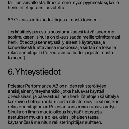
tai liian vaivalloista. Ilmoitamme myös pyynnöstäsi, keille
henkilötietojasi on luovutettu.
5.7 Oikeus siirtää tiedot järjestelmästä toiseen
Jos käsittely perustuu suostumukseesi tai väliseemme
sopimukseen, sinulla on oikeus saada meille toimittamasi
henkilötiedot jäsennetyssä, yleisesti käytetyssä ja
koneellisesti luettavassa muodossa ja siirtää ne toiselle
rekisterinpitäjälle (”oikeus siirtää tiedot järjestelmästä
toiseen”).
6. Yhteystiedot
Polestar Performance AB on niiden rekisteröityjen
ensisijainen yhteyshenkilö, jotka haluavat käyttää
oikeuksiaan, ja päävastuullinen henkilötietojen käsittelyä
koskevien tietojen antamisesta rekisteröidyille silloin, kun
rekisterinpitäjänä on Polestar-konserniin kuuluva yritys.
Sinulla on ilman muuta oikeus käyttää tietosuoja-
asetuksen mukaisia oikeuksiasi jokaisen tässä
käytännössä mainitun rekisterinpitäjän suhteen.