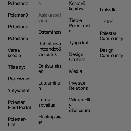
Polestar 2
s
Kestävä
kehitys
LinkedIn
Polestar 3
Asiakaspal
velu
Tietoa
TikTok
Polestarist
Polestar 4
a
Ostaminen
Polestar
Polestar 5
Community
Työpaikat
Rahoitusva
ihtoehdot &
Varaa
Design
vakuutus
Design
koeajo
Community
Contest
Omistamin
Tilaa nyt
en
Media
Pre-owned
Lataamine
Investor
n
Relations
Yritysautot
Lataa
Vulnerabilit
Polestar
sovellus
y
Fleet Portal
disclosure
Huoltopiste
Polestar-
et
tilat