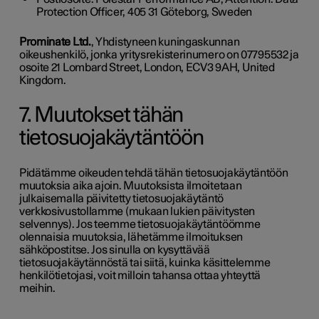
Protection Officer, 405 31 Göteborg, Sweden
Prominate Ltd.
, Yhdistyneen kuningaskunnan
oikeushenkilö, jonka yritysrekisterinumero on 07795532 ja
osoite 21 Lombard Street, London, ECV3 9AH, United
Kingdom.
7. Muutokset tähän
tietosuojakäytäntöön
Pidätämme oikeuden tehdä tähän tietosuojakäytäntöön
muutoksia aika ajoin. Muutoksista ilmoitetaan
julkaisemalla päivitetty tietosuojakäytäntö
verkkosivustollamme (mukaan lukien päivitysten
selvennys). Jos teemme tietosuojakäytäntöömme
olennaisia muutoksia, lähetämme ilmoituksen
sähköpostitse. Jos sinulla on kysyttävää
tietosuojakäytännöstä tai siitä, kuinka käsittelemme
henkilötietojasi, voit milloin tahansa ottaa yhteyttä
meihin.