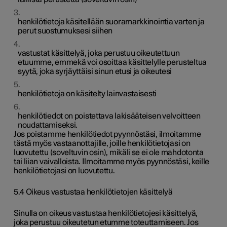
henkilötietoja käsitellään suoramarkkinointia varten ja
perut suostumuksesi siihen
vastustat käsittelyä, joka perustuu oikeutettuun
etuumme, emmekä voi osoittaa käsittelylle perusteltua
syytä, joka syrjäyttäisi sinun etusi ja oikeutesi
henkilötietoja on käsitelty lainvastaisesti
henkilötiedot on poistettava lakisääteisen velvoitteen
noudattamiseksi.
Jos poistamme henkilötiedot pyynnöstäsi, ilmoitamme
tästä myös vastaanottajille, joille henkilötietojasi on
luovutettu (soveltuvin osin), mikäli se ei ole mahdotonta
tai liian vaivalloista. Ilmoitamme myös pyynnöstäsi, keille
henkilötietojasi on luovutettu.
5.4 Oikeus vastustaa henkilötietojen käsittelyä
Sinulla on oikeus vastustaa henkilötietojesi käsittelyä,
joka perustuu oikeutetun etumme toteuttamiseen. Jos