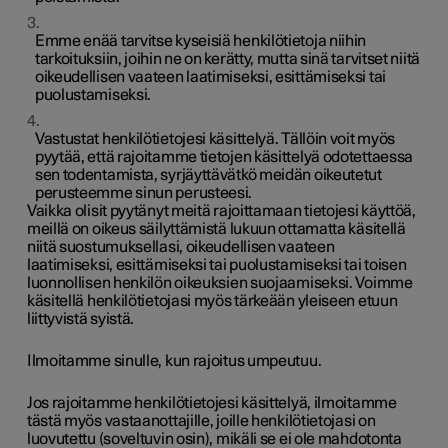
Emme enää tarvitse kyseisiä henkilötietoja niihin
tarkoituksiin, joihin ne on kerätty, mutta sinä tarvitset niitä
oikeudellisen vaateen laatimiseksi, esittämiseksi tai
puolustamiseksi.
Vastustat henkilötietojesi käsittelyä. Tällöin voit myös
pyytää, että rajoitamme tietojen käsittelyä odotettaessa
sen todentamista, syrjäyttävätkö meidän oikeutetut
perusteemme sinun perusteesi.
Vaikka olisit pyytänyt meitä rajoittamaan tietojesi käyttöä,
meillä on oikeus säilyttämistä lukuun ottamatta käsitellä
niitä suostumuksellasi, oikeudellisen vaateen
laatimiseksi, esittämiseksi tai puolustamiseksi tai toisen
luonnollisen henkilön oikeuksien suojaamiseksi. Voimme
käsitellä henkilötietojasi myös tärkeään yleiseen etuun
liittyvistä syistä.
Ilmoitamme sinulle, kun rajoitus umpeutuu.
Jos rajoitamme henkilötietojesi käsittelyä, ilmoitamme
tästä myös vastaanottajille, joille henkilötietojasi on
luovutettu (soveltuvin osin), mikäli se ei ole mahdotonta