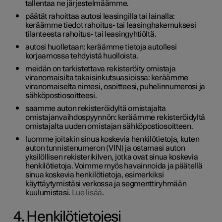
tallentaa ne järjestelmäämme.
päätät rahoittaa autosi leasingilla tai lainalla:
keräämme tiedot rahoitus- tai leasinghakemuksesi
tilanteesta rahoitus- tai leasingyhtiöltä.
autosi huolletaan: keräämme tietoja autollesi
korjaamossa tehdyistä huolloista.
meidän on tarkistettava rekisteröity omistaja
viranomaisilta takaisinkutsuasioissa: keräämme
viranomaiselta nimesi, osoitteesi, puhelinnumerosi ja
sähköpostiosoitteesi.
saamme auton rekisteröidyltä omistajalta
omistajanvaihdospyynnön: keräämme rekisteröidyltä
omistajalta uuden omistajan sähköpostiosoitteen.
luomme joitakin sinua koskevia henkilötietoja, kuten
auton tunnistenumeron (VIN) ja ostamasi auton
yksilöllisen rekisterikilven, jotka ovat sinua koskevia
henkilötietoja. Voimme myös havainnoida ja päätellä
sinua koskevia henkilötietoja, esimerkiksi
käyttäytymistäsi verkossa ja segmenttiryhmään
kuulumistasi.
Lue lisää
.
4. Henkilötietojesi