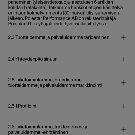
paneminen (yleisen tietosuoja-asetuksen 6 artiklan 1
kohdan b alakohta). Jatkamme henkilötietojesi käsittelyä
enintään kolmekymmentä (30) päivää tilisi sulkemisen
jälkeen. Polestar Performance AB on rekisterinpitäjä
Polestar ID -käyttäjätiliisi liittyvässä käsittelyssä.
2.3 Tuotteidemme ja palveluidemme tarjoaminen
2.4 Yhteydenpito sinuun
2.5 Liiketoimintamme, brändiemme,
tuotteidemme ja palveluidemme markkinointi
2.5.1 Profilointi
2.6 Liiketoimintamme, tuotteidemme ja
palveluidemme kehittäminen