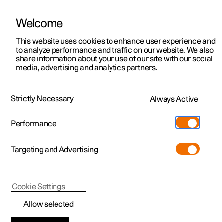
Welcome
Polestar 2
Kampanjat
This website uses cookies to enhance user experience and
to analyze performance and traffic on our website. We also
Polestar 3
Yrityskampanjat
share information about your use of our site with our social
media, advertising and analytics partners.
Polestar 4
Toimitusvalmiit autot
Polestar 5
Tilaa nyt
Strictly Necessary
Always Active
Pre-owned
Sijainnit
Pre-owned
Performance
Koeajo
Huoltopisteet
Kauppa
Targeting and Advertising
Lisää
Extras
Omistajuus
Additionals
Lataaminen
(Avautuu uuteen ikkunaan)
Cookie Settings
Tutustu Polestar 2
Tutustu Polestar 3
Tutustu Polestar 4
Pre-owned edut
Tapahtumat
Asiakaspalvelu
Allow selected
Koeajo
Koeajo
Koeajo
Kampanjat
Yritysautot
Tietoa Polestarista