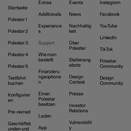
Extras
Events
Instagram
Startseite
Additionals
News
Facebook
Polestar 1
Experience
Nachhaltig
YouTube
Polestar 2
s
keit
LinkedIn
Polestar 3
Support
Über
Polestar
TikTok
Polestar 4
Wie man
bestellt
Stellenang
Polestar
ebote
Polestar 5
Community
Finanzieru
ngsoptione
Design
Testfahrt
Design
n
Contest
buchen
Community
Einen
Presse
Konfigurier
Polestar
en
besitzen
Investor
Relations
Pre-owned
Laden
Vulnerabilit
Geschäftsk
App
y
unden und