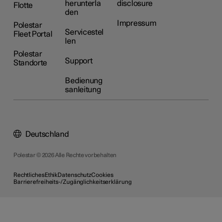
herunterla
disclosure
Flotte
den
Impressum
Polestar
Servicestel
Fleet Portal
len
Polestar
Support
Standorte
Bedienung
sanleitung
Deutschland
Polestar © 2026 Alle Rechte vorbehalten
Rechtliches
Ethik
Datenschutz
Cookies
Barrierefreiheits-/Zugänglichkeitserklärung