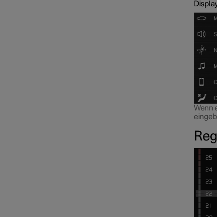
Displa
Wenn e
eingeb
Reg