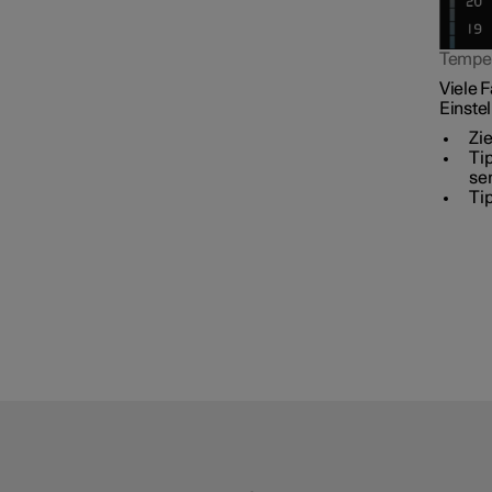
Temper
Viele 
Einste
Zi
Ti
se
Ti