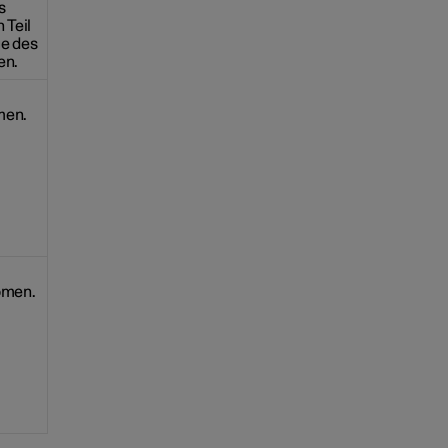
s
 Teil
ge des
en.
men.
omen.