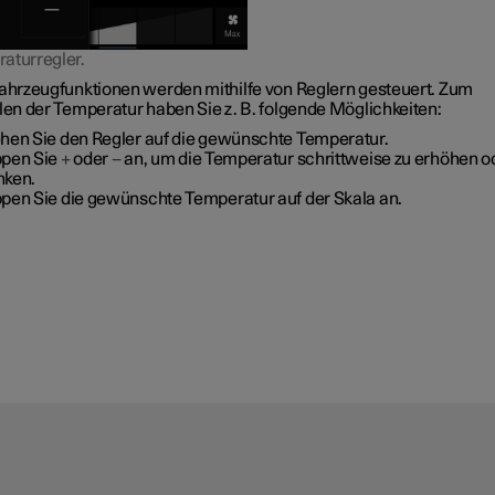
aturregler.
Fahrzeugfunktionen werden mithilfe von Reglern gesteuert. Zum
llen der Temperatur haben Sie
z. B.
folgende Möglichkeiten:
ehen Sie den Regler auf die gewünschte Temperatur.
ppen Sie
+
oder
−
an, um die Temperatur schrittweise zu erhöhen o
nken.
ppen Sie die gewünschte Temperatur auf der Skala an.