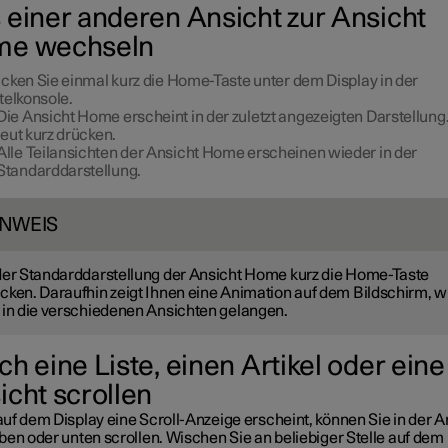
 einer anderen Ansicht zur Ansicht
e wechseln
cken Sie einmal kurz die Home-Taste unter dem Display in der
telkonsole.
Die Ansicht Home erscheint in der zuletzt angezeigten Darstellung
eut kurz drücken.
Alle Teilansichten der Ansicht Home erscheinen wieder in der
Standarddarstellung.
INWEIS
der Standarddarstellung der Ansicht Home kurz die Home-Taste
cken. Daraufhin zeigt Ihnen eine Animation auf dem Bildschirm, w
 in die verschiedenen Ansichten gelangen.
ch eine Liste, einen Artikel oder eine
icht scrollen
uf dem Display eine Scroll-Anzeige erscheint, können Sie in der A
ben oder unten scrollen. Wischen Sie an beliebiger Stelle auf dem