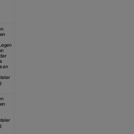
en
ten
 Legen
on
der
s
s an
ntaler
g
en
ten
ntaler
g