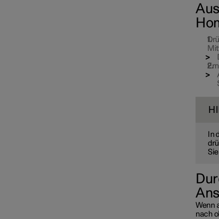
Aus
Hom
Drü
Mit
Ern
H
In 
drü
Sie
Dur
Ans
Wenn a
nach o