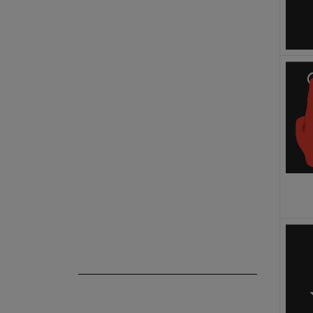
Head-up-Display
Symbole und Mitteilungen
Sprachsteuerung