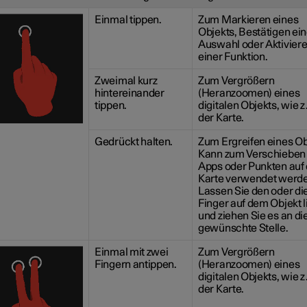
Einmal tippen.
Zum Markieren eines
Objekts, Bestätigen ein
Auswahl oder Aktivier
einer Funktion.
Zweimal kurz
Zum Vergrößern
hintereinander
(Heranzoomen) eines
tippen.
digitalen Objekts, wie z.
der Karte.
Gedrückt halten.
Zum Ergreifen eines Ob
Kann zum Verschieben
Apps oder Punkten auf 
Karte verwendet werde
Lassen Sie den oder di
Finger auf dem Objekt 
und ziehen Sie es an di
gewünschte Stelle.
Einmal mit zwei
Zum Vergrößern
Fingern antippen.
(Heranzoomen) eines
digitalen Objekts, wie z.
der Karte.