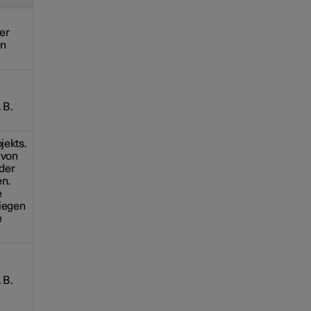
er
en
 B.
jekts.
 von
der
n.
e
liegen
e
 B.