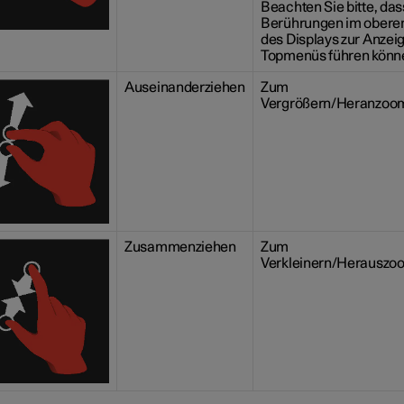
Beachten Sie bitte, das
Berührungen im oberen
des Displays zur Anzei
Topmenüs führen könn
Auseinanderziehen
Zum
Vergrößern/Heranzoo
Zusammenziehen
Zum
Verkleinern/Herauszo