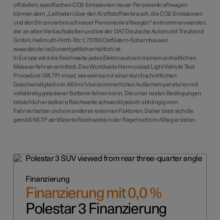
offiziellen, spezifischen CO2-Emissionen neuer Personenkraftwagen
können dem „Leitfaden über den Kraftstoffverbrauch, die CO2-Emissionen
und den Stromverbrauch neuer Personenkraftwagen“ entnommen werden,
der an allen Verkaufsstellen und bei der DAT Deutsche Automobil Treuhand
GmbH, Hellmuth-Hirth-Str. 1, 73760 Ostfildern-Scharnhausen
www.dat.de/co2 unentgeltlich erhältlich ist.
In Europa wird die Reichweite jedes Elektroautos mit einem einheitlichen
Messverfahren ermittelt. Das Worldwide Harmonized Light Vehicle Test
Procedure (WLTP) misst, wie weit es mit einer durchschnittlichen
Geschwindigkeit von 48 km/h bei sommerlichen Außentemperaturen mit
vollständig geladener Batterie fahren kann. Die unter realen Bedingungen
tatsächlich erzielbare Reichweite schwankt jedoch abhängig vom
Fahrverhalten und von anderen externen Faktoren. Daher lässt sich die
gemäß WLTP zertifizierte Reichweite in der Regel nicht im Alltag erzielen.
Finanzierung
Finanzierung mit 0,0 %
Polestar 3 Finanzierung