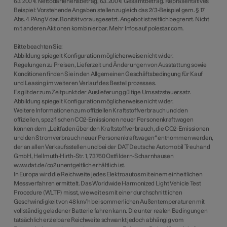
63.200 € Nettodarlehensbetrag, 63.200 € Gesamtbetrag. Repräsentatives
Beispiel: Vorstehende Angaben stellen zugleich das 2/3-­Beispiel gem. § 17
Abs. 4 PAngV dar. Bonität vorausgesetzt. Angebot ist zeitlich begrenzt. Nicht
mit anderen Aktionen kombinierbar. Mehr Infos auf polestar.com.
Bitte beachten Sie:
Abbildung spiegelt Konfiguration möglicherweise nicht wider.
Regelungen zu Preisen, Lieferzeit und Änderungen von Ausstattung sowie
Konditionen finden Sie in den Allgemeinen Geschäftsbedingung für Kauf
und Leasing im weiteren Verlauf des Bestellprozesses.
Es gilt der zum Zeitpunkt der Auslieferung gültige Umsatzsteuersatz.
Abbildung spiegelt Konfiguration möglicherweise nicht wider.
Weitere Informationen zum offiziellen Kraftstoffverbrauch und den
offiziellen, spezifischen CO2-Emissionen neuer Personenkraftwagen
können dem „Leitfaden über den Kraftstoffverbrauch, die CO2-Emissionen
und den Stromverbrauch neuer Personenkraftwagen“ entnommen werden,
der an allen Verkaufsstellen und bei der DAT Deutsche Automobil Treuhand
GmbH, Hellmuth-Hirth-Str. 1, 73760 Ostfildern-Scharnhausen
www.dat.de/co2 unentgeltlich erhältlich ist.
In Europa wird die Reichweite jedes Elektroautos mit einem einheitlichen
Messverfahren ermittelt. Das Worldwide Harmonized Light Vehicle Test
Procedure (WLTP) misst, wie weit es mit einer durchschnittlichen
Geschwindigkeit von 48 km/h bei sommerlichen Außentemperaturen mit
vollständig geladener Batterie fahren kann. Die unter realen Bedingungen
tatsächlich erzielbare Reichweite schwankt jedoch abhängig vom