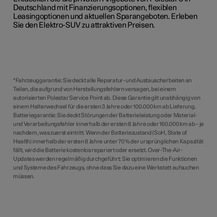
Deutschland mit Finanzierungsoptionen, flexiblen
Leasingoptionen und aktuellen Sparangeboten. Erleben
Sie den Elektro-SUV zu attraktiven Preisen.
*Fahrzeuggarantie: Sie deckt alle Reparatur- und Austauscharbeiten an
Teilen, die aufgrund von Herstellungsfehlern versagen, bei einem
autorisierten Polestar Service Point ab. Diese Garantie gilt unabhängig von
einem Halterwechsel für die ersten 3 Jahre oder 100.000 km ab Lieferung.
Batteriegarantie: Sie deckt Störungen der Batterieleistung oder Material-
und Verarbeitungsfehler innerhalb der ersten 8 Jahre oder 160.000 km ab – je
nachdem, was zuerst eintritt. Wenn der Batteriezustand (SoH, State of
Health) innerhalb der ersten 8 Jahre unter 70 % der ursprünglichen Kapazität
fällt, wird die Batterie kostenlos repariert oder ersetzt. Over-The-Air-
Updates werden regelmäßig durchgeführt: Sie optimieren die Funktionen
und Systeme des Fahrzeugs, ohne dass Sie dazu eine Werkstatt aufsuchen
müssen.