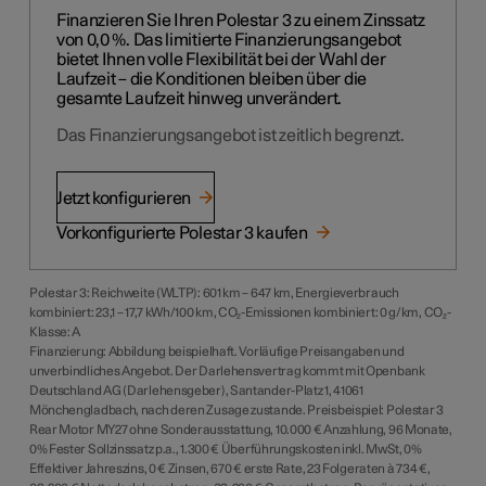
Finanzieren Sie Ihren Polestar 3 zu einem Zinssatz
von 0,0 %. Das limitierte Finanzierungsangebot
bietet Ihnen volle Flexibilität bei der Wahl der
Laufzeit – die Konditionen bleiben über die
gesamte Laufzeit hinweg unverändert.
Das Finanzierungsangebot ist zeitlich begrenzt.
Jetzt konfigurieren
Vorkonfigurierte Polestar 3 kaufen
Polestar 3: Reichweite (WLTP): 601 km – 647 km, Energieverbrauch
kombiniert: 23,1 – 17,7 kWh/100 km, CO₂-Emissionen kombiniert: 0 g/km, CO₂-
Klasse: A
Finanzierung: Abbildung beispielhaft. Vorläufige Preisangaben und
unverbindliches Angebot. Der Darlehensvertrag kommt mit Openbank
Deutschland AG (Darlehensgeber), Santander-Platz 1, 41061
Mönchengladbach, nach deren Zusage zustande. Preisbeispiel: Polestar 3
Rear Motor MY27 ohne Sonderausstattung, 10.000 € Anzahlung, 96 Monate,
0% Fester Sollzinssatz p.a., 1.300 € Überführungskosten inkl. MwSt, 0%
Effektiver Jahreszins, 0 € Zinsen, 670 € erste Rate, 23 Folgeraten à 734 €,