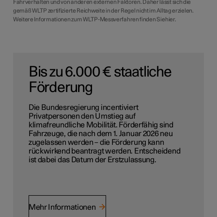
Fahrverhalten und von anderen externen Faktoren. Daher lässt sich die
gemäß WLTP zertifizierte Reichweite in der Regel nicht im Alltag erzielen.
Weitere Informationen zum WLTP-Messverfahren finden Sie hier.
Bis zu 6.000 € staatliche
Förderung
Die Bundesregierung incentiviert
Privatpersonen den Umstieg auf
klimafreundliche Mobilität. Förderfähig sind
Fahrzeuge, die nach dem 1. Januar 2026 neu
zugelassen werden – die Förderung kann
rückwirkend beantragt werden. Entscheidend
ist dabei das Datum der Erstzulassung.
Mehr Informationen