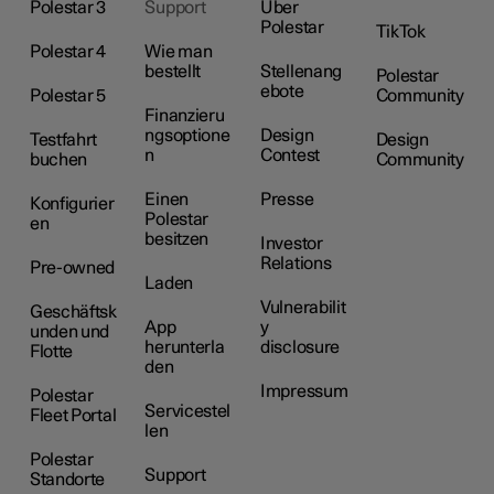
Polestar 3
Support
Über
Polestar
TikTok
Polestar 4
Wie man
bestellt
Stellenang
Polestar
ebote
Polestar 5
Community
Finanzieru
ngsoptione
Design
Testfahrt
Design
n
Contest
buchen
Community
Einen
Presse
Konfigurier
Polestar
en
besitzen
Investor
Relations
Pre-owned
Laden
Vulnerabilit
Geschäftsk
App
y
unden und
herunterla
disclosure
Flotte
den
Impressum
Polestar
Servicestel
Fleet Portal
len
Polestar
Support
Standorte