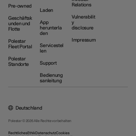
Relations
Pre-owned
Laden
Vulnerabilit
Geschäftsk
App
y
unden und
herunterla
disclosure
Flotte
den
Impressum
Polestar
Servicestel
Fleet Portal
len
Polestar
Support
Standorte
Bedienung
sanleitung
Deutschland
Polestar © 2026 Alle Rechte vorbehalten
Rechtliches
Ethik
Datenschutz
Cookies