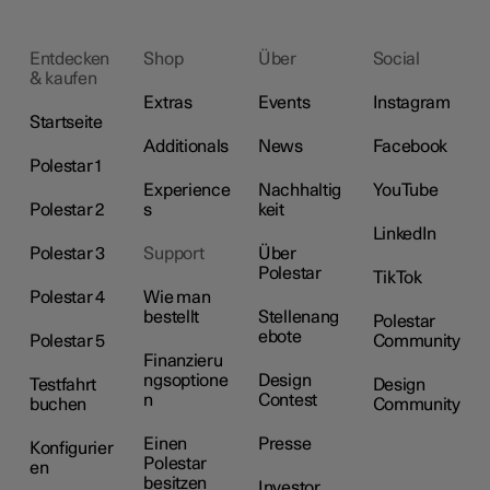
Entdecken
Shop
Über
Social
& kaufen
Extras
Events
Instagram
Startseite
Additionals
News
Facebook
Polestar 1
Experience
Nachhaltig
YouTube
Polestar 2
s
keit
LinkedIn
Polestar 3
Support
Über
Polestar
TikTok
Polestar 4
Wie man
bestellt
Stellenang
Polestar
ebote
Polestar 5
Community
Finanzieru
ngsoptione
Design
Testfahrt
Design
n
Contest
buchen
Community
Einen
Presse
Konfigurier
Polestar
en
besitzen
Investor