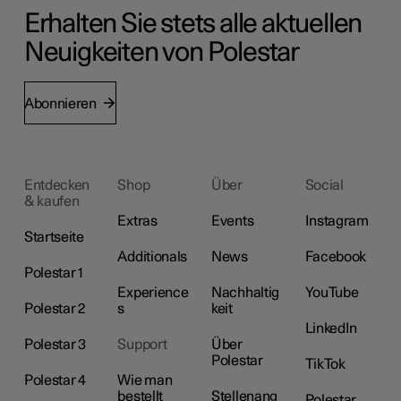
Erhalten Sie stets alle aktuellen
Neuigkeiten von Polestar
Abonnieren
Entdecken
Shop
Über
Social
& kaufen
Extras
Events
Instagram
Startseite
Additionals
News
Facebook
Polestar 1
Experience
Nachhaltig
YouTube
Polestar 2
s
keit
LinkedIn
Polestar 3
Support
Über
Polestar
TikTok
Polestar 4
Wie man
bestellt
Stellenang
Polestar