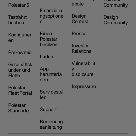
ebote
Polestar 5
Community
Finanzieru
ngsoptione
Design
Testfahrt
Design
n
Contest
buchen
Community
Einen
Presse
Konfigurier
Polestar
en
besitzen
Investor
Relations
Pre-owned
Laden
Vulnerabilit
Geschäftsk
App
y
unden und
herunterla
disclosure
Flotte
den
Impressum
Polestar
Servicestel
Fleet Portal
len
Polestar
Support
Standorte
Bedienung
sanleitung