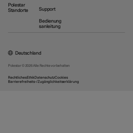
Polestar
Support
Standorte
Bedienung
sanleitung
Deutschland
Polestar © 2026 Alle Rechte vorbehalten
Rechtliches
Ethik
Datenschutz
Cookies
Barrierefreiheits-/Zugänglichkeitserklärung