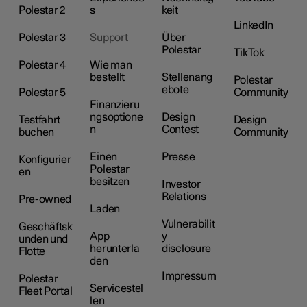
Polestar 2
s
keit
LinkedIn
Polestar 3
Support
Über
Polestar
TikTok
Polestar 4
Wie man
bestellt
Stellenang
Polestar
ebote
Polestar 5
Community
Finanzieru
ngsoptione
Design
Testfahrt
Design
n
Contest
buchen
Community
Einen
Presse
Konfigurier
Polestar
en
besitzen
Investor
Relations
Pre-owned
Laden
Vulnerabilit
Geschäftsk
App
y
unden und
herunterla
disclosure
Flotte
den
Impressum
Polestar
Servicestel
Fleet Portal
len