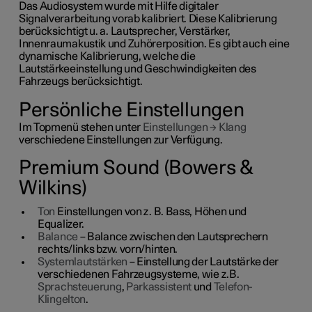
Das Audiosystem wurde mit Hilfe digitaler
Signalverarbeitung vorab kalibriert. Diese Kalibrierung
berücksichtigt u. a. Lautsprecher, Verstärker,
Innenraumakustik und Zuhörerposition. Es gibt auch eine
dynamische Kalibrierung, welche die
Lautstärkeeinstellung und Geschwindigkeiten des
Fahrzeugs berücksichtigt.
Persönliche Einstellungen
Im Topmenü stehen unter
Einstellungen
→
Klang
verschiedene Einstellungen zur Verfügung.
Premium Sound (Bowers &
Wilkins)
Ton
Einstellungen von z. B. Bass, Höhen und
Equalizer.
Balance
– Balance zwischen den Lautsprechern
rechts/links bzw. vorn/hinten.
Systemlautstärken
– Einstellung der Lautstärke der
verschiedenen Fahrzeugsysteme, wie z.B.
Sprachsteuerung
,
Parkassistent
und
Telefon-
Klingelton
.