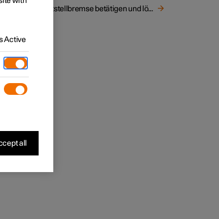
site with
s
Feststellbremse betätigen und lösen
 Active
ren
cept all