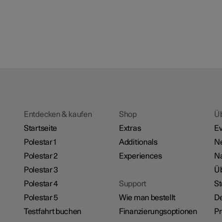
Entdecken & kaufen
Shop
Ü
Startseite
Extras
Ev
Polestar 1
Additionals
N
Polestar 2
Experiences
Na
Polestar 3
Üb
Polestar 4
Support
St
Polestar 5
Wie man bestellt
De
Testfahrt buchen
Finanzierungsoptionen
P