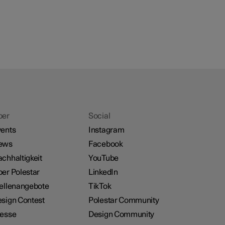
ber
Social
ents
Instagram
ews
Facebook
chhaltigkeit
YouTube
er Polestar
LinkedIn
ellenangebote
TikTok
sign Contest
Polestar Community
resse
Design Community