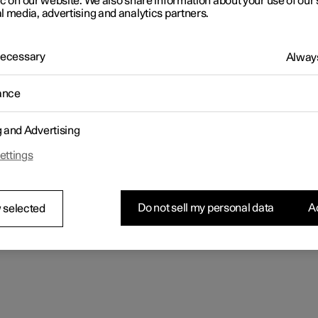
ic on our website. We also share information about your use of our 
 Sie aus, ob die Feststellbremse beim Ausschalten des Fahrzeug
l media, advertising and analytics partners.
isch aktiviert werden soll.
llung ändern:
pen Sie im Topmenü des Center Displays auf
Einstellungen
.
 Necessary
Always
pen Sie auf
My Car
→
Feststellbremse und Aufhängung
und aktivie
r deaktivieren Sie die Funktion
Automatische Aktivierung
ance
tstellbremse
.
g and Advertising
ettings
Do not sell my personal data
Ac
 selected