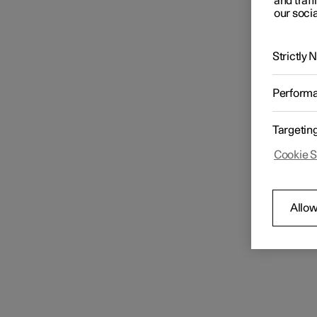
and traff
Wählen
our socia
automat
Fahrerdisplay
Einste
Tip
Strictly
Tip
Center Display
ode
Perform
Fes
Einstellungen
Targetin
Cookie S
Allow