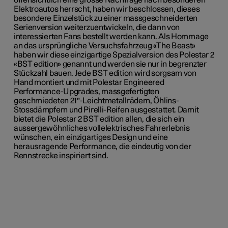
offensichtlich eine grosse Nachfrage nach besonderen
Elektroautos herrscht, haben wir beschlossen, dieses
besondere Einzelstück zu einer massgeschneiderten
Serienversion weiterzuentwickeln, die dann von
interessierten Fans bestellt werden kann. Als Hommage
an das ursprüngliche Versuchsfahrzeug «The Beast»
haben wir diese einzigartige Spezialversion des Polestar 2
«BST edition» genannt und werden sie nur in begrenzter
Stückzahl bauen. Jede BST edition wird sorgsam von
Hand montiert und mit Polestar Engineered
Performance-Upgrades, massgefertigten
geschmiedeten 21"-Leichtmetallrädern, Öhlins-
Stossdämpfern und Pirelli-Reifen ausgestattet. Damit
bietet die Polestar 2 BST edition allen, die sich ein
aussergewöhnliches vollelektrisches Fahrerlebnis
wünschen, ein einzigartiges Design und eine
herausragende Performance, die eindeutig von der
Rennstrecke inspiriert sind.