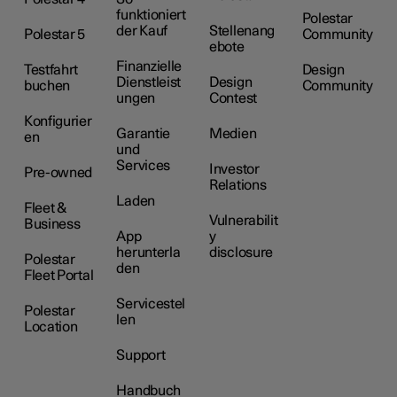
funktioniert
Polestar
der Kauf
Stellenang
Polestar 5
Community
ebote
Finanzielle
Testfahrt
Design
Dienstleist
Design
buchen
Community
ungen
Contest
Konfigurier
Garantie
Medien
en
und
Services
Investor
Pre-owned
Relations
Laden
Fleet &
Vulnerabilit
Business
App
y
herunterla
disclosure
Polestar
den
Fleet Portal
Servicestel
Polestar
len
Location
Support
Handbuch