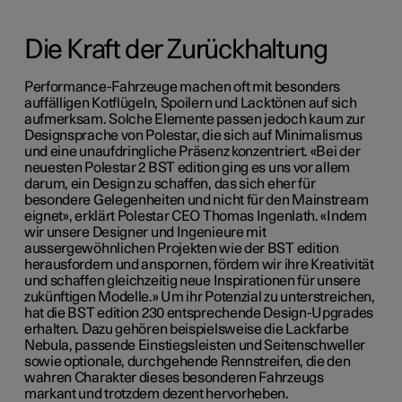
Die Kraft der Zurückhaltung
Performance-Fahrzeuge machen oft mit besonders
auffälligen Kotflügeln, Spoilern und Lacktönen auf sich
aufmerksam. Solche Elemente passen jedoch kaum zur
Designsprache von Polestar, die sich auf Minimalismus
und eine unaufdringliche Präsenz konzentriert. «Bei der
neuesten Polestar 2 BST edition ging es uns vor allem
darum, ein Design zu schaffen, das sich eher für
besondere Gelegenheiten und nicht für den Mainstream
eignet», erklärt Polestar CEO Thomas Ingenlath. «Indem
wir unsere Designer und Ingenieure mit
aussergewöhnlichen Projekten wie der BST edition
herausfordern und anspornen, fördern wir ihre Kreativität
und schaffen gleichzeitig neue Inspirationen für unsere
zukünftigen Modelle.» Um ihr Potenzial zu unterstreichen,
hat die BST edition 230 entsprechende Design-Upgrades
erhalten. Dazu gehören beispielsweise die Lackfarbe
Nebula, passende Einstiegsleisten und Seitenschweller
sowie optionale, durchgehende Rennstreifen, die den
wahren Charakter dieses besonderen Fahrzeugs
markant und trotzdem dezent hervorheben.