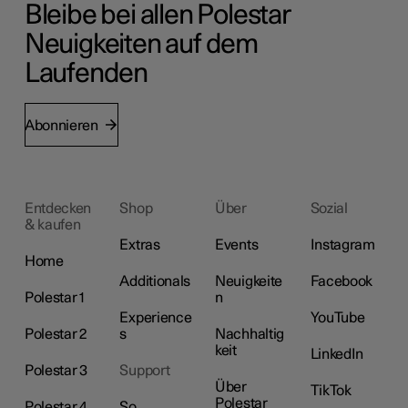
Bleibe bei allen Polestar
Neuigkeiten auf dem
Laufenden
Abonnieren
Entdecken
Shop
Über
Sozial
& kaufen
Extras
Events
Instagram
Home
Additionals
Neuigkeite
Facebook
Polestar 1
n
Experience
YouTube
Polestar 2
s
Nachhaltig
keit
LinkedIn
Polestar 3
Support
Über
TikTok
Polestar
Polestar 4
So