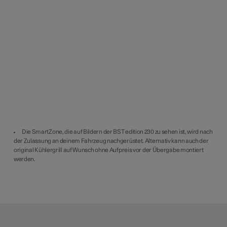
Die SmartZone, die auf Bildern der BST edition 230 zu sehen ist, wird nach
der Zulassung an deinem Fahrzeug nachgerüstet. Alternativ kann auch der
original Kühlergrill auf Wunsch ohne Aufpreis vor der Übergabe montiert
werden.