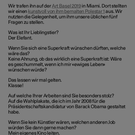
Wir trafen ihn auf der
Art Basel 2019
in Miami. Dort stellten
wir einen
kunstvoll von ihm bemalten Polestar 1
aus. Wir
nutzten die Gelegenheit, um ihm unsere üblichen fünf
Fragen zu stellen.
Was ist Ihr Lieblingstier?
Der Elefant.
Wenn Sie sich eine Superkraft wünschen dürften, welche
wäre das?
Keine Ahnung, ob das wirklich eine Superkraft ist: Wäre
es geschummelt, wenn ich mir «ewiges Leben»
wünschen würde?
Das lassen wir mal gelten.
Klasse!
Auf welche Ihrer Arbeiten sind Sie besonders stolz?
Auf die Wahlplakate, die ich im Jahr 2008 für die
Präsidentschaftskandidatur von Barack Obama gestaltet
habe.
Wenn Sie kein Künstler wären, welchen anderen Job
würden Sie dann gerne machen?
Mein eigenes Kino leiten.