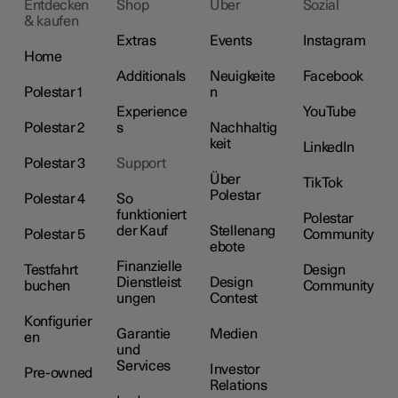
Entdecken
Shop
Über
Sozial
& kaufen
Extras
Events
Instagram
Home
Additionals
Neuigkeite
Facebook
Polestar 1
n
Experience
YouTube
Polestar 2
s
Nachhaltig
keit
LinkedIn
Polestar 3
Support
Über
TikTok
Polestar
Polestar 4
So
funktioniert
Polestar
der Kauf
Stellenang
Polestar 5
Community
ebote
Finanzielle
Testfahrt
Design
Dienstleist
Design
buchen
Community
ungen
Contest
Konfigurier
Garantie
Medien
en
und
Services
Investor
Pre-owned
Relations