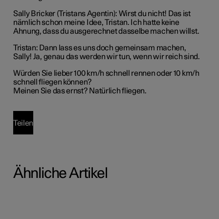
Sally Bricker (Tristans Agentin):
Wirst du nicht! Das ist
nämlich schon meine Idee, Tristan. Ich hatte keine
Ahnung, dass du ausgerechnet dasselbe machen willst.
Tristan:
Dann lass es uns doch gemeinsam machen,
Sally! Ja, genau das werden wir tun, wenn wir reich sind.
Würden Sie lieber 100 km/h schnell rennen oder 10 km/h
schnell fliegen können?
Meinen Sie das ernst? Natürlich fliegen.
Teilen
Ähnliche Artikel