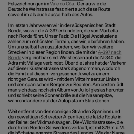
Felszeichnungen im
Vale do Côa
.
Genau wie die
Deutsche Weinstrasse fasziniert auch diese Route
sowohl im als auch ausserhalb des Autos.
Im letzten Jahr waren wir in der südspanischen Stadt
Ronda, wo wir die A-397 erkundeten, die von Marbella
nach Ronda führt. Unser Fazit: Die Hügel Andalusiens
zählen zum schönsten Terrain, das wir je befahren haben.
Um uns selbst herauszufordern, wollten wir weitere
Strecken in dieser Region finden, die mit der
A-397 nach
Ronda
vergleichbar sind. Wir stiessen auf die N-340, die
Adra mit Málaga verbindet. Über die Jahre hat der Verkehr
auf dieser Küstenstrasse stark abgenommen, wodurch
die Fahrt auf diesem vergessenen Juwel zu einem
richtigen Genuss wird – mit dem Mittelmeer zur Linken
und den spanischen Bergen zur Rechten. Am besten lädt
man sich dazu noch ein Album von Julio Iglesias herunter
und schiebt seine Sonnenbrille auf die Nasenspitze,
während andere auf der Autopista im Stau stehen.
Weit entfernt von den sonnigen Stränden Spaniens und
den gewaltigen Schweizer Alpen liegt die letzte Route in
der Reihe:
der Vildmarksvägen.
Die «Wildnisstrasse», die
durch den Norden Schwedens verläuft, ist mit 879 m.ü.M.
die höchstgelegenste Strasse des Landes. Wie der Name