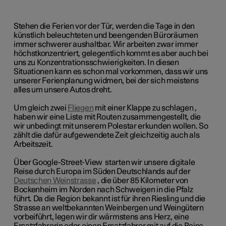
Stehen die Ferien vor der Tür, werden die Tage in den
künstlich beleuchteten und beengenden Büroräumen
immer schwerer aushaltbar. Wir arbeiten zwar immer
höchstkonzentriert, gelegentlich kommt es aber auch bei
uns zu Konzentrationsschwierigkeiten. In diesen
Situationen kann es schon mal vorkommen, dass wir uns
unserer Ferienplanung widmen, bei der sich meistens
alles um unsere Autos dreht.
Um gleich zwei
Fliegen
mit einer Klappe zu schlagen ,
haben wir eine Liste mit Routen zusammengestellt, die
wir unbedingt mit unserem Polestar erkunden wollen. So
zählt die dafür aufgewendete Zeit gleichzeitig auch als
Arbeitszeit.
Über Google-Street-View
starten wir unsere digitale
Reise durch Europa im Süden Deutschlands auf der
Deutschen Weinstrasse
, die über 85 Kilometer von
Bockenheim im Norden nach Schweigen in die Pfalz
führt. Da die Region bekannt ist für ihren Riesling und die
Strasse an weltbekannten Weinbergen und Weingütern
vorbeiführt, legen wir dir wärmstens ans Herz, eine