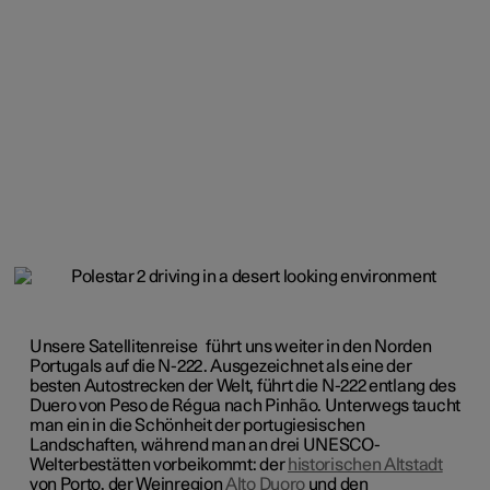
Unsere
Satellitenreise
führt uns weiter in den Norden
Portugals auf die N-222. Ausgezeichnet als eine der
besten Autostrecken der Welt, führt die N-222 entlang des
Duero von Peso de Régua nach Pinhão. Unterwegs taucht
man ein in die Schönheit der portugiesischen
Landschaften, während man an drei UNESCO-
Welterbestätten vorbeikommt: der
historischen Altstadt
von Porto, der Weinregion
Alto Duoro
und den