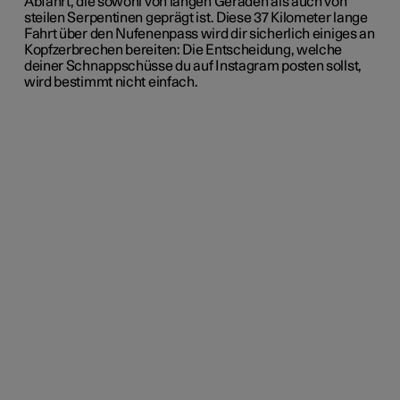
Abfahrt, die sowohl von langen Geraden als auch von
steilen Serpentinen geprägt ist. Diese 37 Kilometer lange
Fahrt über den Nufenenpass wird dir sicherlich einiges an
Kopfzerbrechen bereiten: Die Entscheidung, welche
deiner Schnappschüsse du auf Instagram posten sollst,
wird bestimmt nicht einfach.