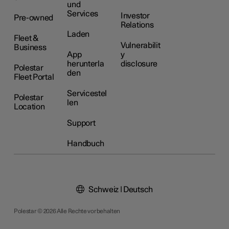
und
Services
Investor
Pre-owned
Relations
Laden
Fleet &
Vulnerabilit
Business
App
y
herunterla
disclosure
Polestar
den
Fleet Portal
Servicestel
Polestar
len
Location
Support
Handbuch
Schweiz | Deutsch
Polestar © 2026 Alle Rechte vorbehalten