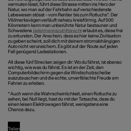
vermuten lässt, führt diese Strasse mitten ins Herz der
Natur, wo man auf der Fahrbahn auf verschiedenste
Lebewesen stösst – vom Rentier bis zum Rotluchs*. Der
Vildmarksvägen verläuft nahezu kreisförmig. Auf 500
Kilometern kann man unberührte Natur bestaunen und
Schwedens
Jedermannszutrittsrecht
erlaubt es, diese frei
zu erkunden. Der Anschein, dass es hier keine Zivilisation
zu geben scheint, soll dich mit deinem stromabhängigen
Auto nicht verunsichern. Es gibt auf der Route auf jeden
Fall genügend Ladestationen.
All diese fünf Strecken zeigen dir: Wo du fährst, ist ebenso
wichtig, wie was du fährst. Es ist an der Zeit, den
Computerbildschirm gegen die Windschutzscheibe
auszutauschen und die echte, unverfälschte Freude am
Fahren zu erleben.
* Auch wenn die Wahrscheinlichkeit, einen Rotluchs zu
sehen, bei Null liegt, hast du mit der Tatsache, dass du
einen leisen Elektrowagen fährst, wenigstens eine
Chance dazu.
Teilen