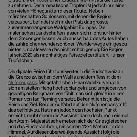
Ersatzfahrerin oder einen Ersatzfahrer mit auf die Reise
zu nehmen. Der aromatische Tropfen ist jedoch nur einer
von vielen
Höhepunkten dieser Route. Neben
märchenhaften Schlössern, mit denen die Region
verzaubert, befindet sich in der Pfalz das grösste
zusammenhängende Waldgebiet Europas. Die
malerischen Landschaften lassen sich nicht nur hinter
dem Steuer geniessen, auch ausserhalb des Autos haben
die zahlreichen wunderschönen Wanderwege einiges zu
bieten. Und als wäre das nicht schon genug: Die Region
ist seit 2020 als nachhaltiges Reiseziel zertifiziert – unser i-
Tüpfelchen.
Die digitale
Reise führt uns weiter in die Südschweiz an
die Grenze zwischen dem Wallis und dem Tessin: dem
Nufenenpass
. Mit gefährlichen Haarnadelkurven, die
sich am steilen Hang hochschlängeln, und umgeben von
gewaltigen Bergmassiven fühlt man sich gleich in einen
Roman von Ian Fleming versetzt. Bekanntlich ist ja die
Reise das Ziel. Bei der Auffahrt auf den Nufenenpass trifft
das definitiv zu. Hat man jedoch den höchsten Punkt
erreicht, raubt einem die Aussicht dann doch noch einmal
den Atem. Majestätisch erheben sich der Griesgletscher
und das Finsteraarhorn, mit seinen 4'274 Metern, in den
Himmel. Auf dieser überwältigende Aussicht folgt die