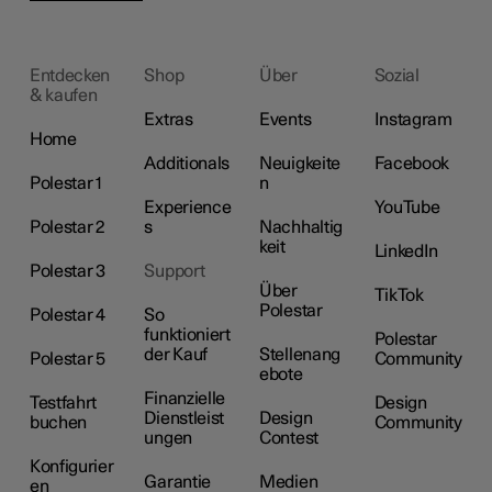
Entdecken
Shop
Über
Sozial
& kaufen
Extras
Events
Instagram
Home
Additionals
Neuigkeite
Facebook
Polestar 1
n
Experience
YouTube
Polestar 2
s
Nachhaltig
keit
LinkedIn
Polestar 3
Support
Über
TikTok
Polestar
Polestar 4
So
funktioniert
Polestar
der Kauf
Stellenang
Polestar 5
Community
ebote
Finanzielle
Testfahrt
Design
Dienstleist
Design
buchen
Community
ungen
Contest
Konfigurier
Garantie
Medien
en