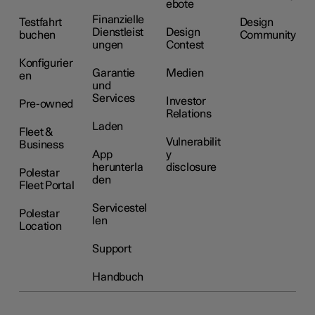
ebote
Finanzielle
Testfahrt
Design
Dienstleist
Design
buchen
Community
ungen
Contest
Konfigurier
Garantie
Medien
en
und
Services
Investor
Pre-owned
Relations
Laden
Fleet &
Vulnerabilit
Business
App
y
herunterla
disclosure
Polestar
den
Fleet Portal
Servicestel
Polestar
len
Location
Support
Handbuch