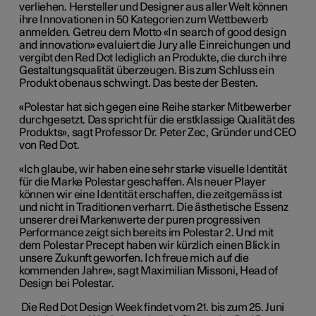
verliehen. Hersteller und Designer aus aller Welt können
ihre Innovationen in 50 Kategorien zum Wettbewerb
anmelden. Getreu dem Motto «In search of good design
and innovation» evaluiert die Jury alle Einreichungen und
vergibt den Red Dot lediglich an Produkte, die durch ihre
Gestaltungsqualität überzeugen. Bis zum Schluss ein
Produkt obenaus schwingt. Das beste der Besten.
«Polestar hat sich gegen eine Reihe starker Mitbewerber
durchgesetzt. Das spricht für die erstklassige Qualität des
Produkts», sagt Professor Dr. Peter Zec, Gründer und CEO
von Red Dot.
«Ich glaube, wir haben eine sehr starke visuelle Identität
für die Marke Polestar geschaffen. Als neuer Player
können wir eine Identität erschaffen, die zeitgemäss ist
und nicht in Traditionen verharrt. Die ästhetische Essenz
unserer drei Markenwerte der puren progressiven
Performance zeigt sich bereits im Polestar 2. Und mit
dem Polestar Precept haben wir kürzlich einen Blick in
unsere Zukunft geworfen. Ich freue mich auf die
kommenden Jahre», sagt Maximilian Missoni, Head of
Design bei Polestar.
Die Red Dot Design Week findet vom 21. bis zum 25. Juni