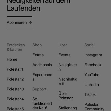
Neuigkeiten auf dem
Laufenden
Abonnieren
Entdecken
Shop
Über
Sozial
& kaufen
Extras
Events
Instagram
Home
Additionals
Neuigkeite
Facebook
Polestar 1
n
Experience
YouTube
Polestar 2
s
Nachhaltig
keit
LinkedIn
Polestar 3
Support
Über
TikTok
Polestar
Polestar 4
So
funktioniert
Polestar
der Kauf
Stellenang
Polestar 5
Community