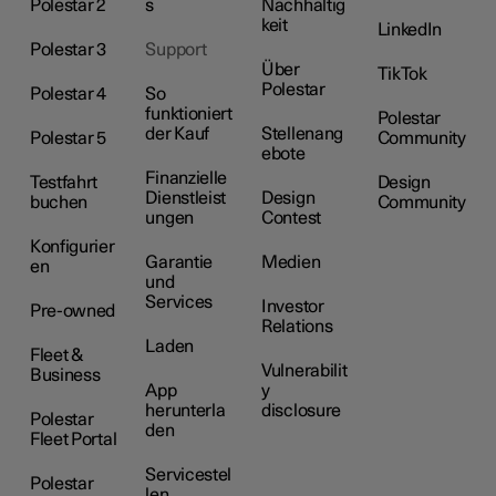
Polestar 2
s
Nachhaltig
keit
LinkedIn
Polestar 3
Support
Über
TikTok
Polestar
Polestar 4
So
funktioniert
Polestar
der Kauf
Stellenang
Polestar 5
Community
ebote
Finanzielle
Testfahrt
Design
Dienstleist
Design
buchen
Community
ungen
Contest
Konfigurier
Garantie
Medien
en
und
Services
Investor
Pre-owned
Relations
Laden
Fleet &
Vulnerabilit
Business
App
y
herunterla
disclosure
Polestar
den
Fleet Portal
Servicestel
Polestar
len