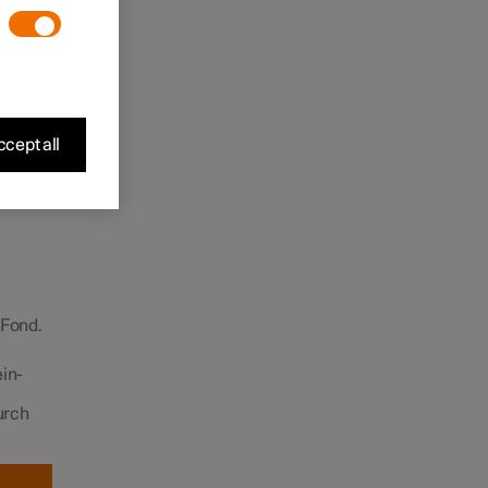
Fahrer
cept all
 Fond.
ein-
urch