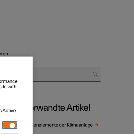
eren
 Business
oniert der Kauf
rformance
rungsoptionen
site with
Verwandte Artikel
 Active
en
Bedienelemente der Klimaanlage