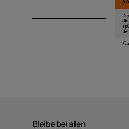
W
Lenkrad
Die
die
spü
den
*
Op
Bleibe bei allen