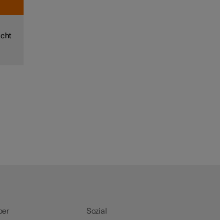
,
icht
,
ber
Sozial