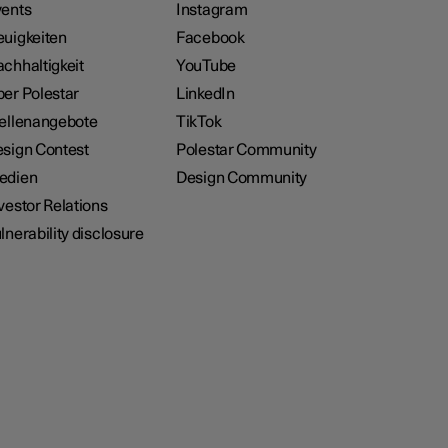
ents
Instagram
uigkeiten
Facebook
chhaltigkeit
YouTube
er Polestar
LinkedIn
ellenangebote
TikTok
sign Contest
Polestar Community
edien
Design Community
vestor Relations
lnerability disclosure