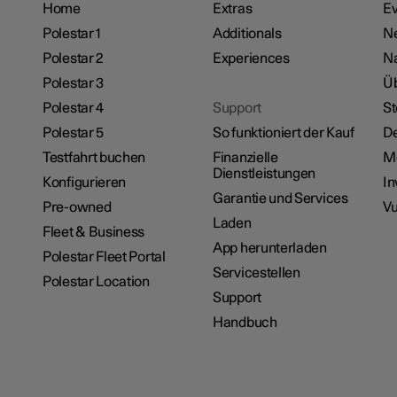
Home
Extras
Ev
Polestar 1
Additionals
Ne
Polestar 2
Experiences
Na
Polestar 3
Üb
Polestar 4
Support
St
Polestar 5
So funktioniert der Kauf
De
Testfahrt buchen
Finanzielle
M
Dienstleistungen
Konfigurieren
In
Garantie und Services
Pre-owned
Vu
Laden
Fleet & Business
App herunterladen
Polestar Fleet Portal
Servicestellen
Polestar Location
Support
Handbuch