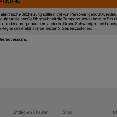
ARNUNG
 elektrische Sitzheizung sollte nicht von Personen genutzt werden
 aufgrund einer Gefühlstaubheit die Temperaturzunahme im Sitz n
ren oder aus irgendeinem anderen Grund Schwierigkeiten haben
 Regler des elektrisch beheizten Sitzes einzustellen.
tie/accessoire.
Entdecken & kaufen
Shop
Ü