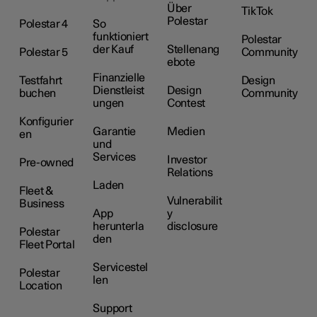
Über
TikTok
Polestar
Polestar 4
So
funktioniert
Polestar
der Kauf
Stellenang
Polestar 5
Community
ebote
Finanzielle
Testfahrt
Design
Dienstleist
Design
buchen
Community
ungen
Contest
Konfigurier
Garantie
Medien
en
und
Services
Investor
Pre-owned
Relations
Laden
Fleet &
Vulnerabilit
Business
App
y
herunterla
disclosure
Polestar
den
Fleet Portal
Servicestel
Polestar
len
Location
Support