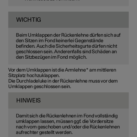
WICHTIG
Beim Umklappen der Rückenlehne dürfen sich auf
den Sitzen im Fond keinerlei Gegenstände
befinden. Auch die Sicherheitsgurte dürfen nicht
geschlossen sein. Anderenfalls sind Schäden an
den Sitzbezügen im Fond möglich.
Vor dem Umklappen ist die Armlehne
*
am mittleren
Sitzplatz hochzuklappen.
Die Durchladeluke in der Rückenlehne muss vor dem
Umklappen geschlossen sein.
HINWEIS
Damit sich die Rückenlehnen im Fond vollständig
umklappen lassen, müssen ggf. die Vordersitze
nach vorn geschoben und/oder die Rückenlehnen
aufrechter gestellt werden.