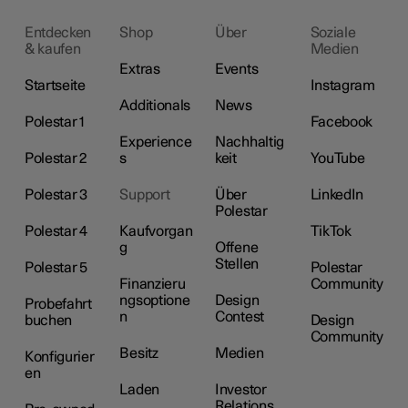
Entdecken
Shop
Über
Soziale
& kaufen
Medien
Extras
Events
Startseite
Instagram
Additionals
News
Polestar 1
Facebook
Experience
Nachhaltig
Polestar 2
s
keit
YouTube
Polestar 3
Support
Über
LinkedIn
Polestar
Polestar 4
Kaufvorgan
TikTok
g
Offene
Stellen
Polestar 5
Polestar
Finanzieru
Community
ngsoptione
Design
Probefahrt
n
Contest
buchen
Design
Community
Besitz
Medien
Konfigurier
en
Laden
Investor
Relations