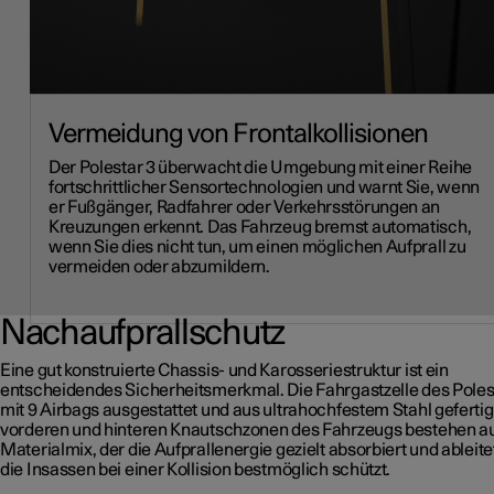
Vermeidung von Frontalkollisionen
Der Polestar 3 überwacht die Umgebung mit einer Reihe
fortschrittlicher Sensortechnologien und warnt Sie, wenn
er Fußgänger, Radfahrer oder Verkehrsstörungen an
Kreuzungen erkennt. Das Fahrzeug bremst automatisch,
wenn Sie dies nicht tun, um einen möglichen Aufprall zu
vermeiden oder abzumildern.
Nachaufprallschutz
Eine gut konstruierte Chassis- und Karosseriestruktur ist ein
entscheidendes Sicherheitsmerkmal. Die Fahrgastzelle des Polest
mit 9 Airbags ausgestattet und aus ultrahochfestem Stahl gefertigt
vorderen und hinteren Knautschzonen des Fahrzeugs bestehen a
Materialmix, der die Aufprallenergie gezielt absorbiert und ableite
die Insassen bei einer Kollision bestmöglich schützt.