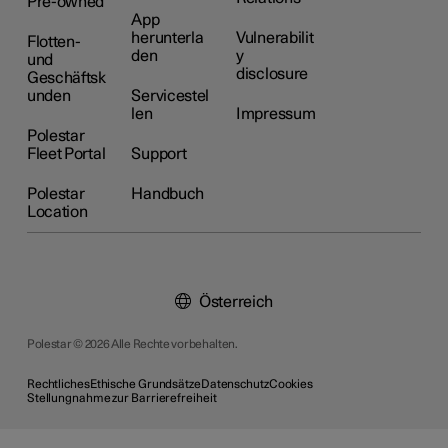
Pre-owned
App
herunterla
Vulnerabilit
Flotten-
den
y
und
disclosure
Geschäftsk
unden
Servicestel
len
Impressum
Polestar
Fleet Portal
Support
Polestar
Handbuch
Location
Österreich
Polestar © 2026 Alle Rechte vorbehalten.
Rechtliches
Ethische Grundsätze
Datenschutz
Cookies
Stellungnahme zur Barrierefreiheit