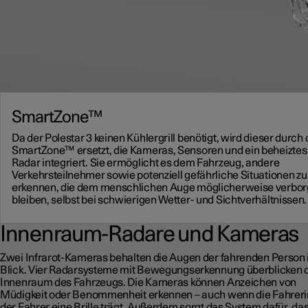
SmartZone™
Da der Polestar 3 keinen Kühlergrill benötigt, wird dieser durch 
SmartZone™ ersetzt, die Kameras, Sensoren und ein beheiztes
Radar integriert. Sie ermöglicht es dem Fahrzeug, andere
Verkehrsteilnehmer sowie potenziell gefährliche Situationen zu
erkennen, die dem menschlichen Auge möglicherweise verbo
bleiben, selbst bei schwierigen Wetter- und Sichtverhältnissen.
Innenraum-Radare und Kameras
Zwei Infrarot-Kameras behalten die Augen der fahrenden Person
Blick. Vier Radarsysteme mit Bewegungserkennung überblicken 
Innenraum des Fahrzeugs. Die Kameras können Anzeichen von
Müdigkeit oder Benommenheit erkennen – auch wenn die Fahreri
der Fahrer eine Brille trägt. Außerdem sorgt das System dafür, da