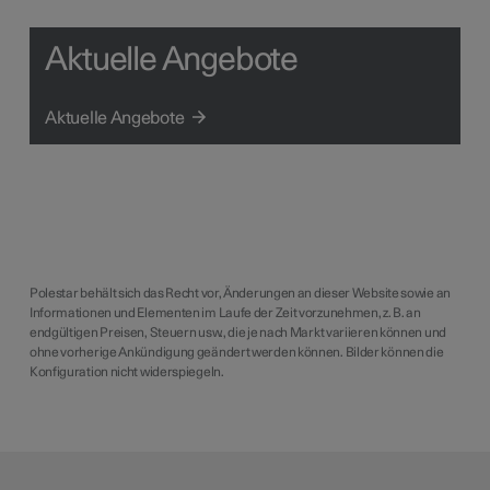
Aktuelle Angebote
Aktuelle Angebote
Polestar behält sich das Recht vor, Änderungen an dieser Website sowie an
Informationen und Elementen im Laufe der Zeit vorzunehmen, z. B. an
endgültigen Preisen, Steuern usw., die je nach Markt variieren können und
ohne vorherige Ankündigung geändert werden können. Bilder können die
Konfiguration nicht widerspiegeln.