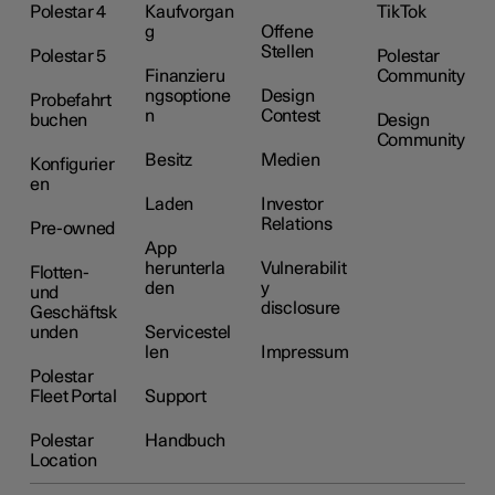
Polestar 4
Kaufvorgan
TikTok
g
Offene
Stellen
Polestar 5
Polestar
Finanzieru
Community
ngsoptione
Design
Probefahrt
n
Contest
buchen
Design
Community
Besitz
Medien
Konfigurier
en
Laden
Investor
Relations
Pre-owned
App
herunterla
Vulnerabilit
Flotten-
den
y
und
disclosure
Geschäftsk
unden
Servicestel
len
Impressum
Polestar
Fleet Portal
Support
Polestar
Handbuch
Location