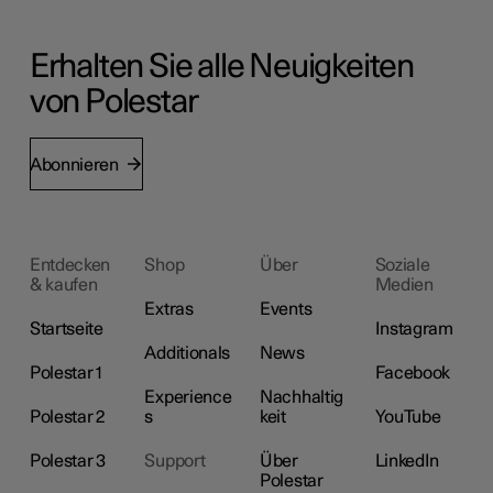
Erhalten Sie alle Neuigkeiten
von Polestar
Abonnieren
Entdecken
Shop
Über
Soziale
& kaufen
Medien
Extras
Events
Startseite
Instagram
Additionals
News
Polestar 1
Facebook
Experience
Nachhaltig
Polestar 2
s
keit
YouTube
Polestar 3
Support
Über
LinkedIn
Polestar