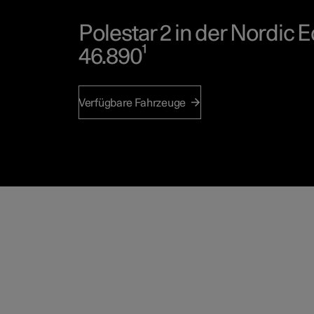
Polestar 2 in der Nordic E
46.890¹
Ein Elektroauto ohne Kompromiss
Verfügbare Fahrzeuge
Probefahrt