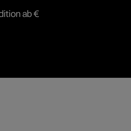
dition ab €
e.