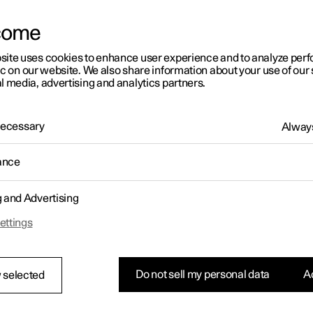
come
site uses cookies to enhance user experience and to analyze pe
ic on our website. We also share information about your use of our 
l media, advertising and analytics partners.
 Necessary
Always
ance
g and Advertising
ettings
Do not sell my personal data
Ac
 selected