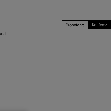
Kaufen
Probefahrt
 und
tskunden
gang
rungsoptionen