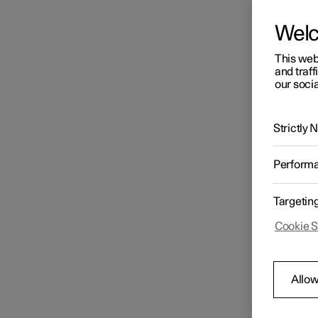
Wel
This web
and traff
our socia
Strictly
Perform
Targetin
Cookie S
Allow