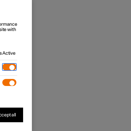
rformance
site with
 Active
cept all