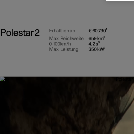
Polestar 2
Erhältlich ab
€ 60,790¹
Max. Reichweite
659 km²
0-100km/h
4,2 s³
Max. Leistung
350 kW³