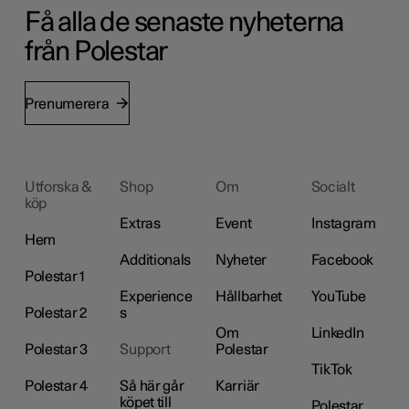
Få alla de senaste nyheterna
från Polestar
Prenumerera
Utforska &
Shop
Om
Socialt
köp
Extras
Event
Instagram
Hem
Additionals
Nyheter
Facebook
Polestar 1
Experience
Hållbarhet
YouTube
Polestar 2
s
Om
LinkedIn
Polestar 3
Support
Polestar
TikTok
Polestar 4
Så här går
Karriär
köpet till
Polestar