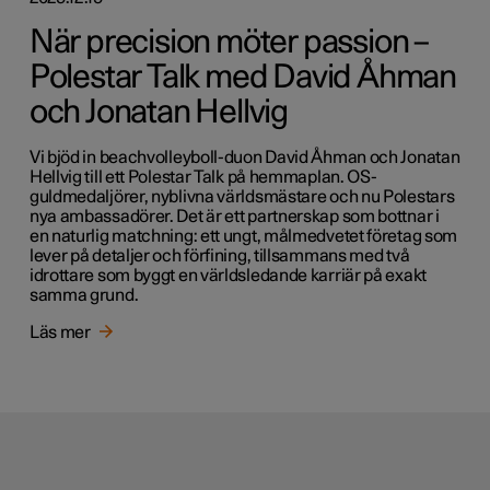
När precision möter passion –
Polestar Talk med David Åhman
och Jonatan Hellvig
Vi bjöd in beachvolleyboll-duon David Åhman och Jonatan
Hellvig till ett Polestar Talk på hemmaplan. OS-
guldmedaljörer, nyblivna världsmästare och nu Polestars
nya ambassadörer. Det är ett partnerskap som bottnar i
en naturlig matchning: ett ungt, målmedvetet företag som
lever på detaljer och förfining, tillsammans med två
idrottare som byggt en världsledande karriär på exakt
samma grund.
Läs mer