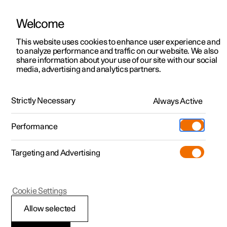
Welcome
Polestar 2
Erbjudanden privatkund
This website uses cookies to enhance user experience and
Nyheter
to analyze performance and traffic on our website. We also
Polestar 3
Erbjudanden företag
share information about your use of our site with our social
2019.10.04
media, advertising and analytics partners.
Polestar 4
Tillgängliga bilar
Us By Night 2019
Polestar 5
Designa och beställ
Strictly Necessary
Always Active
"En festival för alla som hungrar efter design och
kreativitet." Det är orden som arrangörerna till Us By
Pre-owned
Besök
Pre-owned
Night använder för att beskriva detta evenemang som
Performance
hålls i Antwerpen under tre kvällar i september varje år.
Köpa
Provkörning
Serviceställen
Mer
Targeting and Advertising
Extras
Ägande
Additionals
Laddning
(Öppnas i ett nytt fönster)
Cookie Settings
Upptäck Polestar 2
Upptäck Polestar 3
Upptäck Polestar 4
Experiences
Support
Allow selected
Provkörning
Provkörning
Provkörning
Tjänstebil och företag
Om Polestar