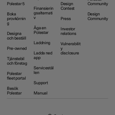
Polestar 5
Design
Community
Finansierin
Contest
gsalternati
Boka
Design
v
provkörnin
Press
Community
g
Äga en
Investor
Polestar
Designa
relations
och beställ
Laddning
Vulnerabilit
Pre-owned
y
Ladda ned
disclosure
app
Tjänstebil
och företag
Servicestäl
len
Polestar
fleet portal
Support
Besök
Polestar
Manual