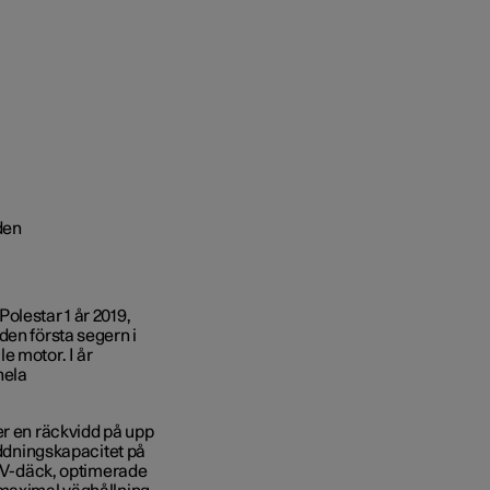
olestar 1 år 2019,
den första segern i
e motor. I år
hela
er en räckvidd på upp
addningskapacitet på
 EV-däck, optimerade