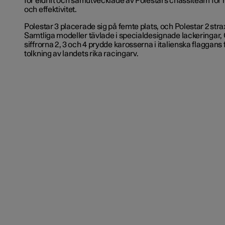
för eldrift och samutvecklade av Polestars chassiteam för
och effektivitet.
Polestar 3 placerade sig på femte plats, och Polestar 2 strax
Samtliga modeller tävlade i specialdesignade lackeringar,
siffrorna 2, 3 och 4 prydde karosserna i italienska flaggans
tolkning av landets rika racingarv.