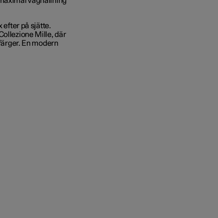
 maximal väghållning
 efter på sjätte.
Collezione Mille
, där
 färger. En modern