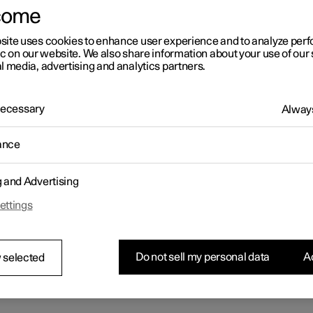
come
site uses cookies to enhance user experience and to analyze pe
ic on our website. We also share information about your use of our 
l media, advertising and analytics partners.
 Necessary
Always
ance
g and Advertising
ettings
Do not sell my personal data
Ac
 selected