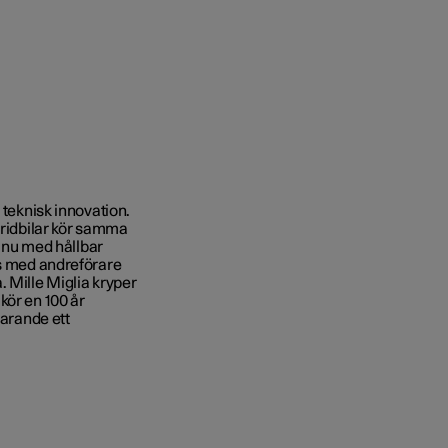
 teknisk innovation.
bridbilar kör samma
, nu med hållbar
ns med andreförare
. Mille
Miglia
kryper
kör en 100 år
farande ett