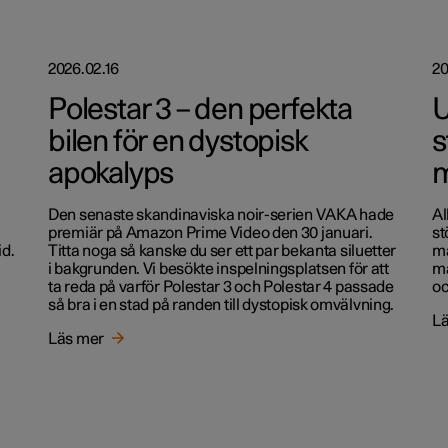
2026.02.16
20
Polestar 3 – den perfekta
U
bilen för en dystopisk
s
apokalyps
m
Den senaste skandinaviska noir-serien VAKA hade
Al
premiär på Amazon Prime Video den 30 januari.
st
id.
Titta noga så kanske du ser ett par bekanta siluetter
ma
i bakgrunden. Vi besökte inspelningsplatsen för att
mä
ta reda på varför Polestar 3 och Polestar 4 passade
oc
så bra i en stad på randen till dystopisk omvälvning.
Lä
Läs mer