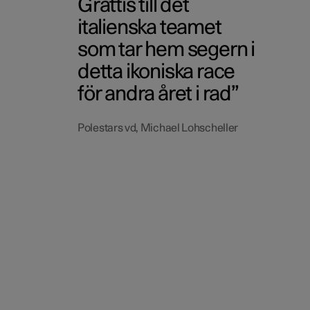
Grattis till det
italienska teamet
som tar hem segern i
detta ikoniska race
för andra året i rad
Polestars vd, Michael Lohscheller