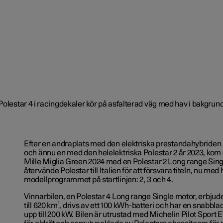
Efter en andraplats med den elektriska prestandahybriden P
och ännu en med den helelektriska Polestar 2 år 2023, kom 
Mille Miglia Green 2024 med en Polestar 2 Long range Singl
återvände Polestar till Italien för att försvara titeln, nu med 
modellprogrammet på startlinjen: 2, 3 och 4.
Vinnarbilen, en Polestar 4 Long range Single motor, erbjud
till 620 km
¹
, drivs av ett 100 kWh-batteri och har en snabbl
upp till 200 kW. Bilen är utrustad med Michelin Pilot Sport