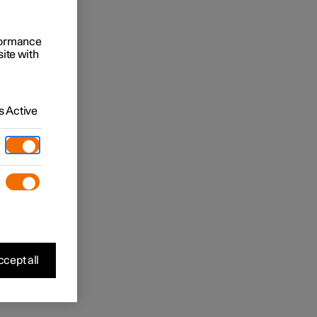
rformance
site with
 Active
cept all