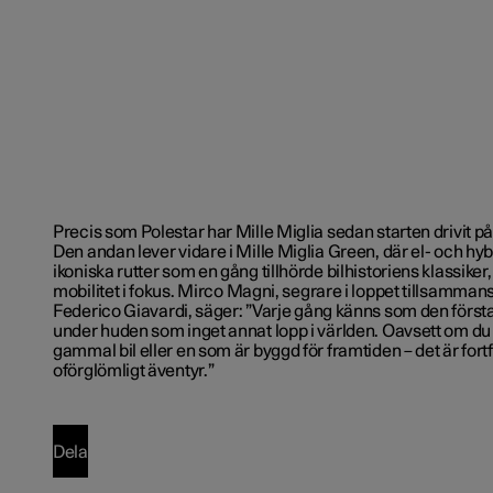
Precis som Polestar har Mille Miglia sedan starten drivit på
Den andan lever vidare i Mille Miglia Green, där el- och hy
ikoniska rutter som en gång tillhörde bilhistoriens klassiker
mobilitet i fokus.
Mirco
Magni
, segrare i loppet tillsamma
Federico
Giavardi
, säger:
”Varje gång känns som den första
under huden som inget annat lopp i världen. Oavsett om du 
gammal bil eller en som är byggd för framtiden – det är fort
oförglömligt äventyr.”
Dela