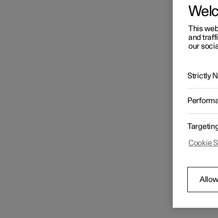
Wel
This web
and traff
our socia
Strictly
Perform
Targetin
Cookie S
Allow