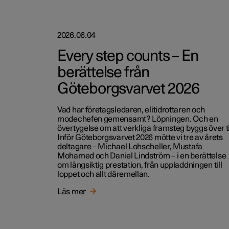
2026.06.04
Every step counts – En
berättelse från
Göteborgsvarvet 2026
Vad har företagsledaren, elitidrottaren och
modechefen gemensamt? Löpningen. Och en
övertygelse om att verkliga framsteg byggs över t
Inför Göteborgsvarvet 2026 mötte vi tre av årets
deltagare – Michael Lohscheller, Mustafa
Mohamed och Daniel Lindström – i en berättelse
om långsiktig prestation, från uppladdningen till
loppet och allt däremellan.
Läs mer