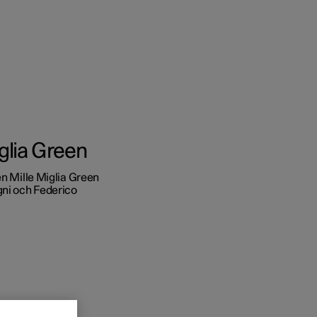
l och företag
iglia Green
 köpet till
en Mille Miglia Green
gni och Federico
ings­alternativ
värden