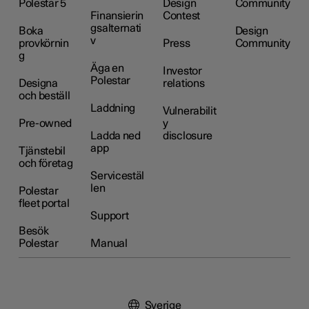
Polestar 5
Design
Community
Finansierin
Contest
gsalternati
Boka
Design
v
provkörnin
Press
Community
g
Äga en
Investor
Polestar
Designa
relations
och beställ
Laddning
Vulnerabilit
Pre-owned
y
Ladda ned
disclosure
app
Tjänstebil
och företag
Servicestäl
len
Polestar
fleet portal
Support
Besök
Polestar
Manual
Sverige