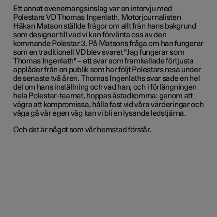
Ett annat evenemangsinslag var en intervju med
Polestars VD Thomas Ingenlath. Motorjournalisten
Håkan Matson ställde frågor om allt från hans bakgrund
som designer till vad vi kan förvänta oss av den
kommande Polestar 3. På Matsons fråga om han fungerar
som en traditionell VD blev svaret "Jag fungerar som
Thomas Ingenlath" – ett svar som framkallade förtjusta
applåder från en publik som har följt Polestars resa under
de senaste två åren. Thomas Ingenlaths svar sade en hel
del om hans inställning och vad han, och i förlängningen
hela Polestar-teamet, hoppas åstadkomma: genom att
vägra att kompromissa, hålla fast vid våra värderingar och
våga gå vår egen väg kan vi bli en lysande ledstjärna.
Och det är något som vår hemstad förstår.