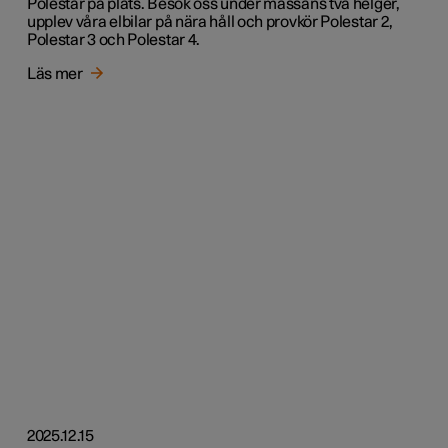
Polestar på plats. Besök oss under mässans två helger,
upplev våra elbilar på nära håll och provkör Polestar 2,
Polestar 3 och Polestar 4.
Läs mer
2025.12.15