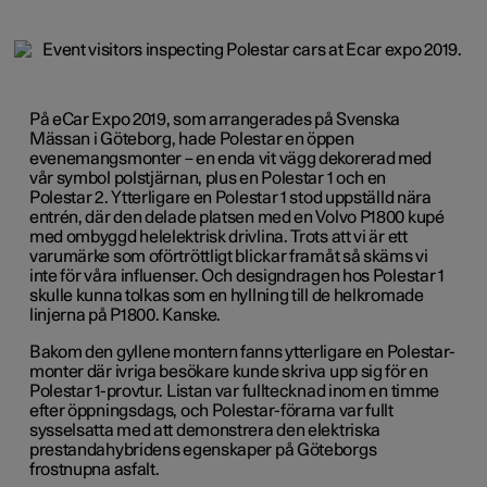
På eCar Expo 2019, som arrangerades på Svenska
Mässan i Göteborg, hade Polestar en öppen
evenemangsmonter – en enda vit vägg dekorerad med
vår symbol polstjärnan, plus en Polestar 1 och en
Polestar 2. Ytterligare en Polestar 1 stod uppställd nära
entrén, där den delade platsen med en Volvo P1800 kupé
med ombyggd helelektrisk drivlina. Trots att vi är ett
varumärke som oförtröttligt blickar framåt så skäms vi
inte för våra influenser. Och designdragen hos Polestar 1
skulle kunna tolkas som en hyllning till de helkromade
linjerna på P1800. Kanske.
Bakom den gyllene montern fanns ytterligare en Polestar-
monter där ivriga besökare kunde skriva upp sig för en
Polestar 1-provtur. Listan var fulltecknad inom en timme
efter öppningsdags, och Polestar-förarna var fullt
sysselsatta med att demonstrera den elektriska
prestandahybridens egenskaper på Göteborgs
frostnupna asfalt.