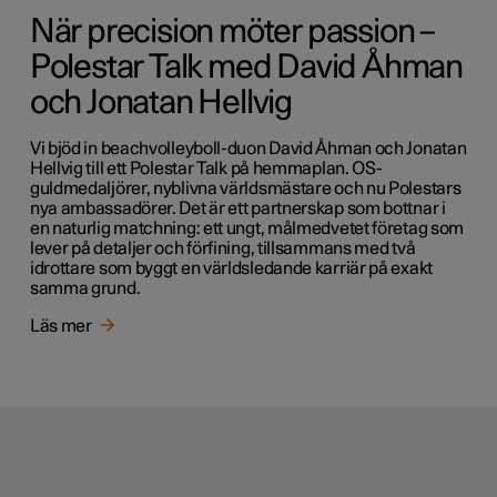
När precision möter passion –
Polestar Talk med David Åhman
och Jonatan Hellvig
Vi bjöd in beachvolleyboll-duon David Åhman och Jonatan
Hellvig till ett Polestar Talk på hemmaplan. OS-
guldmedaljörer, nyblivna världsmästare och nu Polestars
nya ambassadörer. Det är ett partnerskap som bottnar i
en naturlig matchning: ett ungt, målmedvetet företag som
lever på detaljer och förfining, tillsammans med två
idrottare som byggt en världsledande karriär på exakt
samma grund.
Läs mer