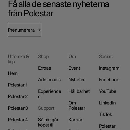
Få alla de senaste nyheterna
från Polestar
Prenumerera
Utforska &
Shop
Om
Socialt
köp
Extras
Event
Instagram
Hem
Additionals
Nyheter
Facebook
Polestar 1
Experience
Hållbarhet
YouTube
Polestar 2
s
Om
LinkedIn
Polestar 3
Support
Polestar
TikTok
Polestar 4
Så här går
Karriär
köpet till
Polestar