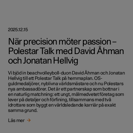
2025.12.15
När precision möter passion –
Polestar Talk med David Åhman
och Jonatan Hellvig
Vi bjöd in beachvolleyboll-duon David Åhman och Jonatan
Hellvig till ett Polestar Talk på hemmaplan. OS-
guldmedaljörer, nyblivna världsmästare och nu Polestars
nya ambassadörer. Det är ett partnerskap som bottnar i
en naturlig matchning: ett ungt, målmedvetet företag som
lever på detaljer och förfining, tillsammans med två
idrottare som byggt en världsledande karriär på exakt
samma grund.
Läs mer