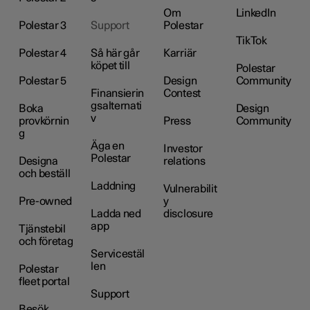
Om
LinkedIn
Polestar 3
Support
Polestar
TikTok
Polestar 4
Så här går
Karriär
köpet till
Polestar
Polestar 5
Design
Community
Finansierin
Contest
gsalternati
Boka
Design
v
provkörnin
Press
Community
g
Äga en
Investor
Polestar
Designa
relations
och beställ
Laddning
Vulnerabilit
Pre-owned
y
Ladda ned
disclosure
app
Tjänstebil
och företag
Servicestäl
len
Polestar
fleet portal
Support
Besök