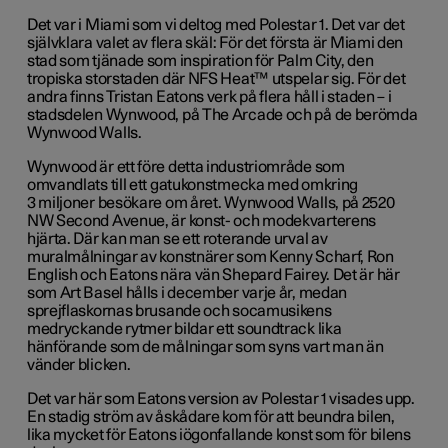
Det var i Miami som vi deltog med Polestar 1. Det var det
självklara valet av flera skäl: För det första är Miami den
stad som tjänade som inspiration för Palm City, den
tropiska storstaden där NFS Heat™ utspelar sig. För det
andra finns Tristan Eatons verk på flera håll i staden – i
stadsdelen Wynwood, på The Arcade och på de berömda
Wynwood Walls.
Wynwood är ett före detta industriområde som
omvandlats till ett gatukonstmecka med omkring
3 miljoner besökare om året. Wynwood Walls, på 2520
NW Second Avenue, är konst- och modekvarterens
hjärta. Där kan man se ett roterande urval av
muralmålningar av konstnärer som Kenny Scharf, Ron
English och Eatons nära vän Shepard Fairey. Det är här
som Art Basel hålls i december varje år, medan
sprejflaskornas brusande och socamusikens
medryckande rytmer bildar ett soundtrack lika
hänförande som de målningar som syns vart man än
vänder blicken.
Det var här som Eatons version av Polestar 1 visades upp.
En stadig ström av åskådare kom för att beundra bilen,
lika mycket för Eatons iögonfallande konst som för bilens