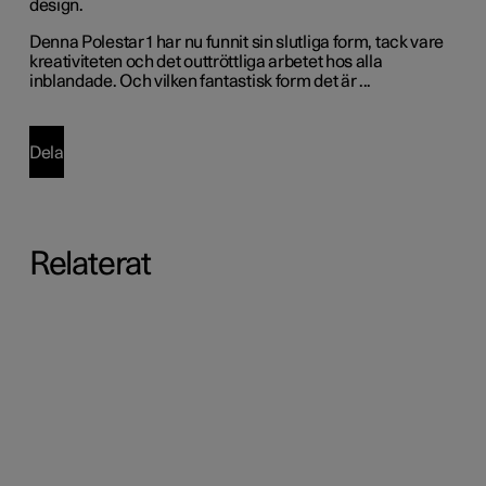
design.
Denna Polestar 1 har nu funnit sin slutliga form, tack vare
kreativiteten och det outtröttliga arbetet hos alla
inblandade. Och vilken fantastisk form det är ...
Dela
Relaterat