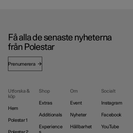
Få alla de senaste nyheterna
från Polestar
Prenumerera
Utforska &
Shop
Om
Socialt
köp
Extras
Event
Instagram
Hem
Additionals
Nyheter
Facebook
Polestar 1
Experience
Hållbarhet
YouTube
Polestar 2
s