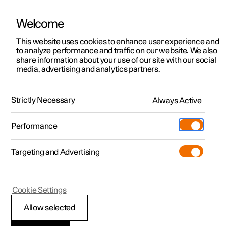
Welcome
Polestar 2
Erbjudanden privatkund
This website uses cookies to enhance user experience and
Integritet
to analyze performance and traffic on our website. We also
Polestar 3
Erbjudanden företag
share information about your use of our site with our social
Cookie-policy
media, advertising and analytics partners.
Polestar 4
Tillgängliga bilar
Polestar 5
Designa och beställ
Strictly Necessary
Always Active
v2.0
2024.02.08
Pre-owned
Besök
Pre-owned
Performance
Ladda ner som PDF
Köpa
Provkörning
Serviceställen
Mer
Targeting and Advertising
Extras
Ägande
Index
Additionals
Laddning
1.
Introduktion
(Öppnas i ett nytt fönster)
Cookie Settings
2.
Cookies och liknande teknik
Upptäck Polestar 2
Upptäck Polestar 3
Upptäck Polestar 4
Experiences
Support
3.
Delning av dina personuppgifter
Allow selected
Provkörning
Provkörning
Provkörning
Tjänstebil och företag
Om Polestar
4.
Dina rättigheter