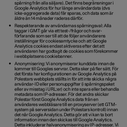
spårning från alla säljare). Det finns begränsningar i
Google Analytics för hur länge användardata (dvs
icke-aggregerade data) får sparas, och data som är
äldre än 14 månader raderas därför.
Respekterande av användarnas spårningsval: Alla
taggar i GMT går via ett test-/frågor och svar-
förfarande som ser till att de följer användarens
inställningar för cookiesamtycke och att Google
Analytics cookies endast aktiveras efter det att
användaren har godtagit de cookies som förekommer
i webbplatsens cookiebanner.
Anonymisering: Vi anonymiserar kunddata innan de
kommer till Googles servrar. Detta sker på fler sätt. För
det första har konfigurationen av Google Analytics på
Polestars webbplats ställts in för att inte skicka några
användar-ID eller personuppgifter (i spårningspaket
eller av misstag i URL:er) och inte spara eller behandla
metadata som IP-adresser. För det andra skickar
Polestar först Google Analytics data från en
användares webbläsare till en proxyserver (ett GTM-
system på serversidan under Polestars kontroll) innan
det når Google Analytics. Detta gör att vi kan ta bort
information innan den skickas till Google Analytics.
Detta inkluderar halvanonymisering av IP-adresser. Vi