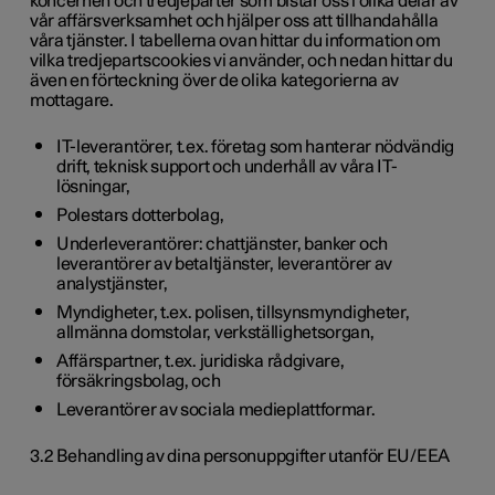
koncernen och tredjeparter som bistår oss i olika delar av
vår affärsverksamhet och hjälper oss att tillhandahålla
våra tjänster. I tabellerna ovan hittar du information om
vilka tredjepartscookies vi använder, och nedan hittar du
även en förteckning över de olika kategorierna av
mottagare.
IT-leverantörer, t.ex. företag som hanterar nödvändig
drift, teknisk support och underhåll av våra IT-
lösningar,
Polestars dotterbolag,
Underleverantörer: chattjänster, banker och
leverantörer av betaltjänster, leverantörer av
analystjänster,
Myndigheter, t.ex. polisen, tillsynsmyndigheter,
allmänna domstolar, verkställighetsorgan,
Affärspartner, t.ex. juridiska rådgivare,
försäkringsbolag, och
Leverantörer av sociala medieplattformar.
3.2 Behandling av dina personuppgifter utanför EU/EEA