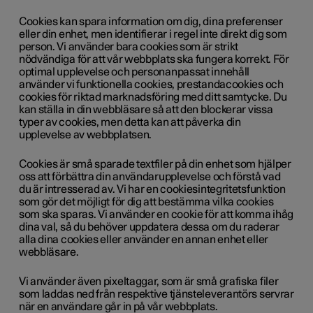
Cookies kan spara information om dig, dina preferenser
eller din enhet, men identifierar i regel inte direkt dig som
person. Vi använder bara cookies som är strikt
nödvändiga för att vår webbplats ska fungera korrekt. För
optimal upplevelse och personanpassat innehåll
använder vi funktionella cookies, prestandacookies och
cookies för riktad marknadsföring med ditt samtycke. Du
kan ställa in din webbläsare så att den blockerar vissa
typer av cookies, men detta kan att påverka din
upplevelse av webbplatsen.
Cookies är små sparade textfiler på din enhet som hjälper
oss att förbättra din användarupplevelse och förstå vad
du är intresserad av. Vi har en cookiesintegritetsfunktion
som gör det möjligt för dig att bestämma vilka cookies
som ska sparas. Vi använder en cookie för att komma ihåg
dina val, så du behöver uppdatera dessa om du raderar
alla dina cookies eller använder en annan enhet eller
webbläsare.
Vi använder även pixeltaggar, som är små grafiska filer
som laddas ned från respektive tjänsteleverantörs servrar
när en användare går in på vår webbplats.