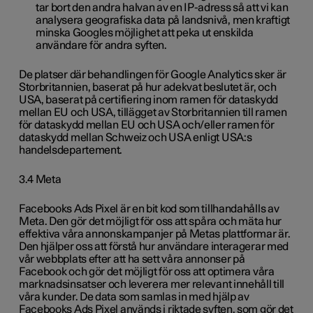
tar bort den andra halvan av en IP-adress så att vi kan
analysera geografiska data på landsnivå, men kraftigt
minska Googles möjlighet att peka ut enskilda
användare för andra syften.
De platser där behandlingen för Google Analytics sker är
Storbritannien, baserat på hur adekvat beslutet är, och
USA, baserat på certifiering inom ramen för dataskydd
mellan EU och USA, tillägget av Storbritannien till ramen
för dataskydd mellan EU och USA och/eller ramen för
dataskydd mellan Schweiz och USA enligt USA:s
handelsdepartement.
3.4 Meta
Facebooks Ads Pixel är en bit kod som tillhandahålls av
Meta. Den gör det möjligt för oss att spåra och mäta hur
effektiva våra annonskampanjer på Metas plattformar är.
Den hjälper oss att förstå hur användare interagerar med
vår webbplats efter att ha sett våra annonser på
Facebook och gör det möjligt för oss att optimera våra
marknadsinsatser och leverera mer relevant innehåll till
våra kunder. De data som samlas in med hjälp av
Facebooks Ads Pixel används i riktade syften, som gör det