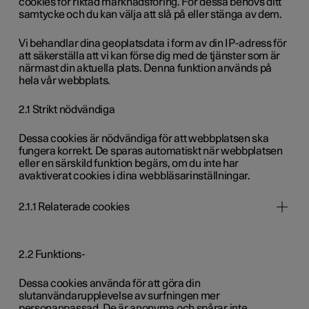
cookies för riktad marknadsföring. För dessa behövs ditt
samtycke och du kan välja att slå på eller stänga av dem.
Vi behandlar dina geoplatsdata i form av din IP-adress för
att säkerställa att vi kan förse dig med de tjänster som är
närmast din aktuella plats. Denna funktion används på
hela vår webbplats.
2.1 Strikt nödvändiga
Dessa cookies är nödvändiga för att webbplatsen ska
fungera korrekt. De sparas automatiskt när webbplatsen
eller en särskild funktion begärs, om du inte har
avaktiverat cookies i dina webbläsarinställningar.
2.1.1 Relaterade cookies
2.2 Funktions-
Dessa cookies använda för att göra din
slutanvändarupplevelse av surfningen mer
personanpassad. De är anonyma och spårar inte