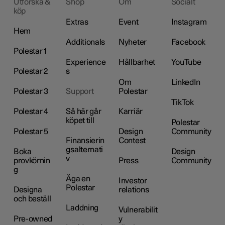
Utforska &
Shop
Om
Socialt
köp
Extras
Event
Instagram
Hem
Additionals
Nyheter
Facebook
Polestar 1
Experience
Hållbarhet
YouTube
Polestar 2
s
Om
LinkedIn
Polestar 3
Support
Polestar
TikTok
Polestar 4
Så här går
Karriär
köpet till
Polestar
Polestar 5
Design
Community
Finansierin
Contest
gsalternati
Boka
Design
v
provkörnin
Press
Community
g
Äga en
Investor
Polestar
Designa
relations
och beställ
Laddning
Vulnerabilit
Pre-owned
y