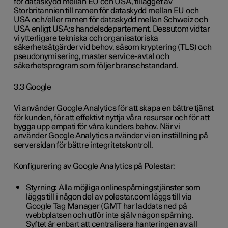
för dataskydd mellan EU och USA, tillägget av
Storbritannien till ramen för dataskydd mellan EU och
USA och/eller ramen för dataskydd mellan Schweiz och
USA enligt USA:s handelsdepartement. Dessutom vidtar
vi ytterligare tekniska och organisatoriska
säkerhetsåtgärder vid behov, såsom kryptering (TLS) och
pseudonymisering, master service-avtal och
säkerhetsprogram som följer branschstandard.
3.3 Google
Vi använder Google Analytics för att skapa en bättre tjänst
för kunden, för att effektivt nyttja våra resurser och för att
bygga upp empati för våra kunders behov. När vi
använder Google Analytics använder vi en inställning på
serversidan för bättre integritetskontroll.
Konfigurering av Google Analytics på Polestar:
Styrning: Alla möjliga onlinespårningstjänster som
läggs till i någon del av polestar.com läggs till via
Google Tag Manager (GMT har laddats ned på
webbplatsen och utför inte själv någon spårning.
Syftet är enbart att centralisera hanteringen av all