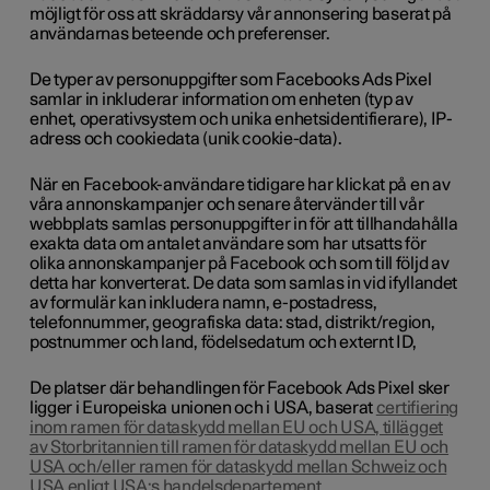
möjligt för oss att skräddarsy vår annonsering baserat på
användarnas beteende och preferenser.
De typer av personuppgifter som Facebooks Ads Pixel
samlar in inkluderar information om enheten (typ av
enhet, operativsystem och unika enhetsidentifierare), IP-
adress och cookiedata (unik cookie-data).
När en Facebook-användare tidigare har klickat på en av
våra annonskampanjer och senare återvänder till vår
webbplats samlas personuppgifter in för att tillhandahålla
exakta data om antalet användare som har utsatts för
olika annonskampanjer på Facebook och som till följd av
detta har konverterat. De data som samlas in vid ifyllandet
av formulär kan inkludera namn, e-postadress,
telefonnummer, geografiska data: stad, distrikt/region,
postnummer och land, födelsedatum och externt ID,
De platser där behandlingen för Facebook Ads Pixel sker
ligger i Europeiska unionen och i USA, baserat
certifiering
inom ramen för dataskydd mellan EU och USA, tillägget
av Storbritannien till ramen för dataskydd mellan EU och
USA och/eller ramen för dataskydd mellan Schweiz och
USA enligt USA:s handelsdepartement.