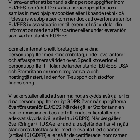
Vi strävar efter att behandla dina personuppgifter inom
EU/EES-området. De av dina personuppgifter som
samlas in med hjälp av cookies eller liknande teknik på
Polestars webbplatser kommer dock att överföras utanför
EU/EES i vissa situationer, till exempel när vi delar din
information med en affärspartner eller underleverantör
som verkar utanför EU/EES.
Som ett internationellt företag delar vi dina
personuppgifter med koncernbolag, underleverantörer
och affärspartners världen över. Specifikt överför vi
personuppgifter till följande länder utanför EU/EES: USA
och Storbritannien (molnprogramvara och
hostingtjänster), Indien för IT-support och stöd för
finansiering.
Vi säkerställer alltid att samma höga skyddsnivå gäller för
dina personuppgifter enligt GDPR, även när uppgifterna
överförs utanför EU/EES. När det gäller Storbritannien
har kommissionen beslutat att landet säkerställer en
adekvat skyddsnivå (artikel 45 i GDPR). När det gäller
överföringar till USA eller andra tredjeländer har vi ingått
standardavtalsklausuler med relevanta tredje parter
(artikel 46 i GDPR) eller så är de certifierade inom ramen