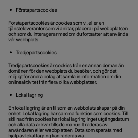
Förstapartscookies
Förstapartscookies är cookies som vi, eller en
tjänsteleverantör som vi anlitar, placerar på webbplatsen
och som du interagerar med om du fortsätter att använda
vår webbplats.
Tredjepartscookies
Tredjepartscookies är cookies från en annan domän än
domänen för den webbplats du besöker, och gör det
möjligt för andra bolag att samla in information om din
onlineaktivitet från flera olika webbplatser.
Lokal lagring
En lokal lagring är en fil som en webbplats skapar på din
enhet. Lokal lagring har samma funktion som cookies. Till
skillnad från cookies har lokal lagring inget utgångsdatum
och alla data är kvar tills de manuellt raderas av
användaren eller webbplatsen. Data som sparats med
hjälp av lokal lagring kan raderas via