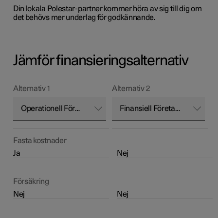
Din lokala Polestar-partner kommer höra av sig till dig om
det behövs mer underlag för godkännande.
Jämför finansieringsalternativ
Alternativ 1
Alternativ 2
Operationell Företagsleasing
Finansiell Företagsleasing
Operationell
Finansiell
Företagsleasing
Företagsleasing
Fasta kostnader
Ja
Nej
Försäkring
Nej
Nej