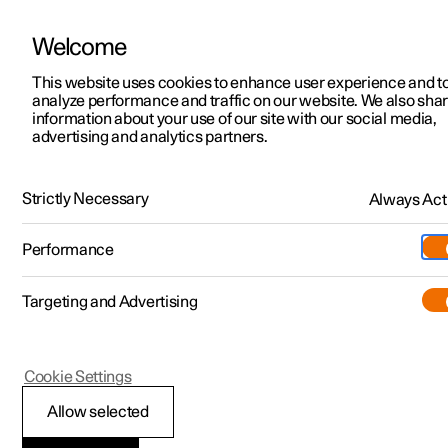
Welcome
Polestar 2
Erbjudanden privatkund
This website uses cookies to enhance user experience and t
Finansieringsalternativ
analyze performance and traffic on our website. We also sha
Polestar 3
Erbjudanden företag
information about your use of our site with our social media,
Finansieringsalternativ
advertising and analytics partners.
Polestar 4
Tillgängliga bilar
Polestar Företagsleasing
Polestar 5
Designa och beställ
Strictly Necessary
Always Act
Företagsleasing är en finansieringslösning för företagare
Pre-owned
Besök
som vill minska sitt klimatavtryck och kontrollera
Pre-owned
kostnader.
Performance
Köpa
Provkörning
Serviceställen
Mer
Targeting and Advertising
Extras
Ägande
Additionals
Laddning
(Öppnas i ett nytt fönster)
Cookie Settings
Upptäck Polestar 2
Upptäck Polestar 3
Upptäck Polestar 4
Experiences
Support
Allow selected
Provkörning
Provkörning
Provkörning
Tjänstebil och företag
Om Polestar