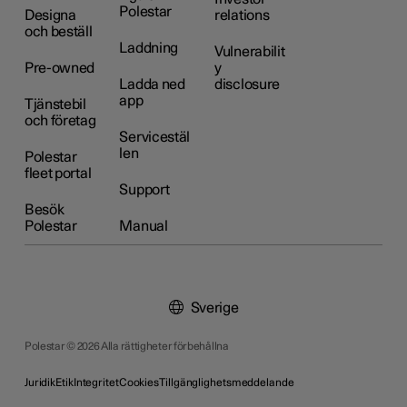
Polestar
Designa
relations
och beställ
Laddning
Vulnerabilit
Pre-owned
y
Ladda ned
disclosure
app
Tjänstebil
och företag
Servicestäl
len
Polestar
fleet portal
Support
Besök
Polestar
Manual
Sverige
Polestar © 2026 Alla rättigheter förbehållna
Juridik
Etik
Integritet
Cookies
Tillgänglighetsmeddelande