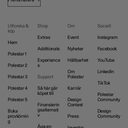
Utforska &
Shop
Om
Socialt
köp
Extras
Event
Instagram
Hem
Additionals
Nyheter
Facebook
Polestar 1
Experience
Hållbarhet
YouTube
Polestar 2
s
Om
LinkedIn
Polestar 3
Support
Polestar
TikTok
Polestar 4
Så här går
Karriär
köpet till
Polestar
Polestar 5
Design
Community
Finansierin
Contest
gsalternati
Boka
Design
v
provkörnin
Press
Community
g
Äga en
Investor