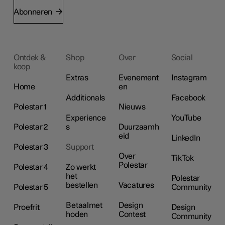
Abonneren
Ontdek &
Shop
Over
Social
koop
Extras
Evenement
Instagram
Home
en
Additionals
Facebook
Polestar 1
Nieuws
Experience
YouTube
Polestar 2
s
Duurzaamh
eid
LinkedIn
Polestar 3
Support
Over
TikTok
Polestar
Polestar 4
Zo werkt
het
Polestar
bestellen
Vacatures
Polestar 5
Community
Betaalmet
Design
Proefrit
Design
hoden
Contest
Community