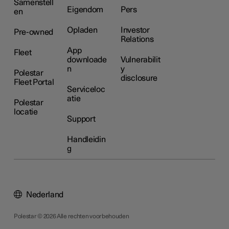
Samenstell
Eigendom
Pers
en
Opladen
Investor
Pre-owned
Relations
App
Fleet
downloade
Vulnerabilit
n
y
Polestar
disclosure
Fleet Portal
Serviceloc
atie
Polestar
locatie
Support
Handleidin
g
Nederland
Polestar © 2026 Alle rechten voorbehouden