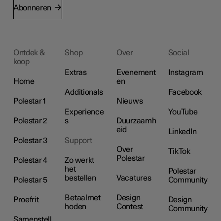
Abonneren
Ontdek &
Shop
Over
Social
koop
Extras
Evenement
Instagram
Home
en
Additionals
Facebook
Polestar 1
Nieuws
Experience
YouTube
Polestar 2
s
Duurzaamh
eid
LinkedIn
Polestar 3
Support
Over
TikTok
Polestar
Polestar 4
Zo werkt
het
Polestar
bestellen
Vacatures
Polestar 5
Community
Betaalmet
Design
Proefrit
Design
hoden
Contest
Community
Samenstell