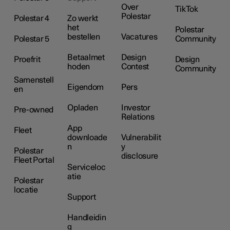
Over
TikTok
Polestar
Polestar 4
Zo werkt
het
Polestar
bestellen
Vacatures
Polestar 5
Community
Betaalmet
Design
Proefrit
Design
hoden
Contest
Community
Samenstell
Eigendom
Pers
en
Opladen
Investor
Pre-owned
Relations
App
Fleet
downloade
Vulnerabilit
n
y
Polestar
disclosure
Fleet Portal
Serviceloc
atie
Polestar
locatie
Support
Handleidin
g