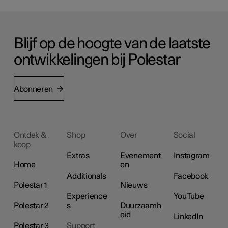
Blijf op de hoogte van de laatste
ontwikkelingen bij Polestar
Abonneren
Ontdek &
Shop
Over
Social
koop
Extras
Evenement
Instagram
Home
en
Additionals
Facebook
Polestar 1
Nieuws
Experience
YouTube
Polestar 2
s
Duurzaamh
eid
LinkedIn
Polestar 3
Support