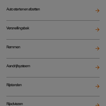
Auto starten en afzetten
Versnellingsbak
Remmen
Aandrijfsysteem
Rijstanden
Rijadviezen