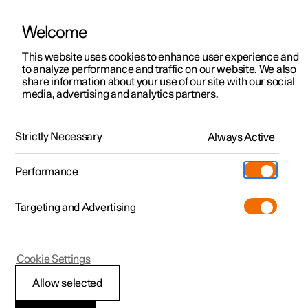
Welcome
Polestar 2
Particuliere aanbiedingen
This website uses cookies to enhance user experience and
Handleiding
Videogalerij
Software-updates
to analyze performance and traffic on our website. We also
Polestar 3
Zakelijke aanbiedingen
share information about your use of our site with our social
media, advertising and analytics partners.
Polestar 4
Uit voorraad
Handleiding
Polestar 5
Stel je Polestar samen
Locaties
Strictly Necessary
Always Active
Polestar 2 - 2022
Occasions
Servicelocaties
Webshop
Performance
Ontdek de Polestar 2
Boek een proefrit
Eigendom
Meer
Targeting and Advertising
Boek een proefrit
Ontdek de Polestar 3
Ontdek de Polestar 4
Extra's
Opladen
Polestar Connect
Tijdelijk voordeel
Boek een proefrit
Boek een proefrit
Additionals
Support
(Opent in een nieuw venster)
Cookie Settings
Beschikbare auto’s
Tijdelijk voordeel
Tijdelijk voordeel
Experiences
Over Polestar
Allow selected
Polestar Connect
Samenstellen
Beschikbare auto’s
Beschikbare auto’s
Ontdek de Polestar 5
Fleet
Duurzaamheid