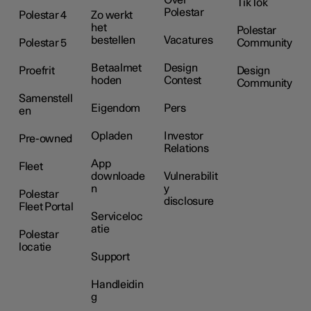
TikTok
Polestar
Polestar 4
Zo werkt
het
Polestar
bestellen
Vacatures
Polestar 5
Community
Betaalmet
Design
Proefrit
Design
hoden
Contest
Community
Samenstell
Eigendom
Pers
en
Opladen
Investor
Pre-owned
Relations
App
Fleet
downloade
Vulnerabilit
n
y
Polestar
disclosure
Fleet Portal
Serviceloc
atie
Polestar
locatie
Support
Handleidin
g