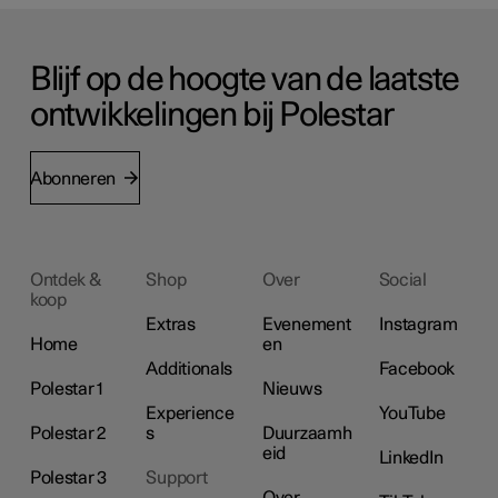
Blijf op de hoogte van de laatste
ontwikkelingen bij Polestar
Abonneren
Ontdek &
Shop
Over
Social
koop
Extras
Evenement
Instagram
Home
en
Additionals
Facebook
Polestar 1
Nieuws
Experience
YouTube
Polestar 2
s
Duurzaamh
eid
LinkedIn
Polestar 3
Support
Over