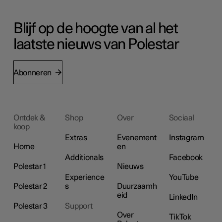
Blijf op de hoogte van al het
laatste nieuws van Polestar
Abonneren
Ontdek &
Shop
Over
Sociaal
koop
Extras
Evenement
Instagram
Home
en
Additionals
Facebook
Polestar 1
Nieuws
Experience
YouTube
Polestar 2
s
Duurzaamh
eid
LinkedIn
Polestar 3
Support
Over
TikTok