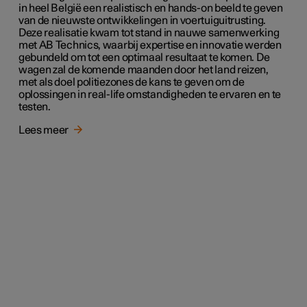
in heel België een realistisch en hands-on beeld te geven
van de nieuwste ontwikkelingen in voertuiguitrusting.
Deze realisatie kwam tot stand in nauwe samenwerking
met AB Technics, waarbij expertise en innovatie werden
gebundeld om tot een optimaal resultaat te komen. De
wagen zal de komende maanden door het land reizen,
met als doel politiezones de kans te geven om de
oplossingen in real-life omstandigheden te ervaren en te
testen.
Lees meer