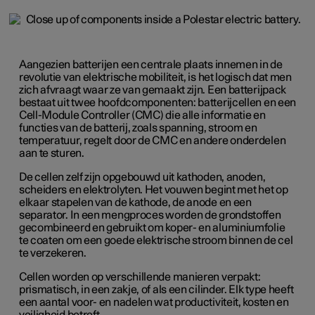
Aangezien batterijen een centrale plaats innemen in de
revolutie van elektrische mobiliteit, is het logisch dat men
zich afvraagt waar ze van gemaakt zijn. Een batterijpack
bestaat uit twee hoofdcomponenten: batterijcellen en een
Cell-Module Controller (CMC) die alle informatie en
functies van de batterij, zoals spanning, stroom en
temperatuur, regelt door de CMC en andere onderdelen
aan te sturen.
De cellen zelf zijn opgebouwd uit kathoden, anoden,
scheiders en elektrolyten. Het vouwen begint met het op
elkaar stapelen van de kathode, de anode en een
separator. In een mengproces worden de grondstoffen
gecombineerd en gebruikt om koper- en aluminiumfolie
te coaten om een goede elektrische stroom binnen de cel
te verzekeren.
Cellen worden op verschillende manieren verpakt:
prismatisch, in een zakje, of als een cilinder. Elk type heeft
een aantal voor- en nadelen wat productiviteit, kosten en