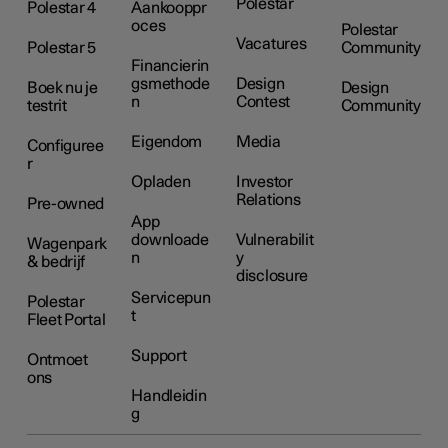
Polestar
Polestar 4
Aankooppr
oces
Polestar
Vacatures
Polestar 5
Community
Financierin
gsmethode
Design
Boek nu je
Design
n
Contest
testrit
Community
Eigendom
Media
Configuree
r
Opladen
Investor
Relations
Pre-owned
App
downloade
Vulnerabilit
Wagenpark
n
y
& bedrijf
disclosure
Servicepun
Polestar
t
Fleet Portal
Support
Ontmoet
ons
Handleidin
g