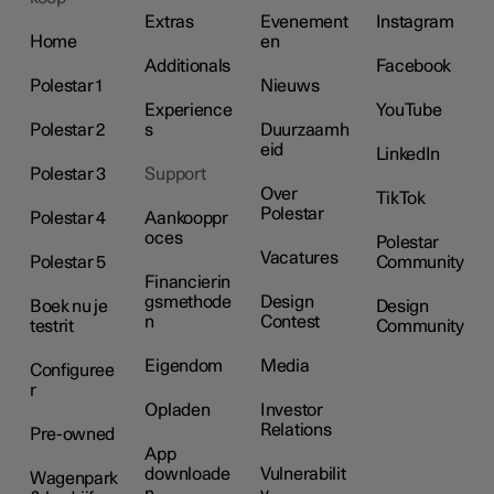
Extras
Evenement
Instagram
Home
en
Additionals
Facebook
Polestar 1
Nieuws
Experience
YouTube
Polestar 2
s
Duurzaamh
eid
LinkedIn
Polestar 3
Support
Over
TikTok
Polestar
Polestar 4
Aankooppr
oces
Polestar
Vacatures
Polestar 5
Community
Financierin
gsmethode
Design
Boek nu je
Design
n
Contest
testrit
Community
Eigendom
Media
Configuree
r
Opladen
Investor
Relations
Pre-owned
App
downloade
Vulnerabilit
Wagenpark