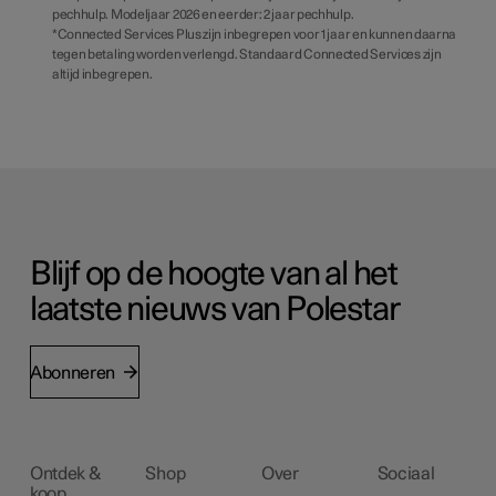
pechhulp. Modeljaar 2026 en eerder: 2 jaar pechhulp.
*Connected Services Plus zijn inbegrepen voor 1 jaar en kunnen daarna
tegen betaling worden verlengd. Standaard Connected Services zijn
altijd inbegrepen.
Blijf op de hoogte van al het
laatste nieuws van Polestar
Abonneren
Ontdek &
Shop
Over
Sociaal
koop