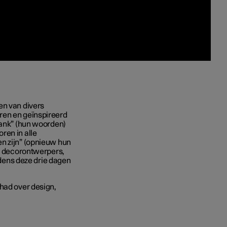
en van divers
ren en geïnspireerd
rank” (hun woorden)
ren in alle
n zijn” (opnieuw hun
s, decorontwerpers,
ijdens deze drie dagen
 had over design,