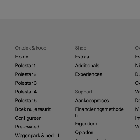
Ontdek & koop
Shop
O
Home
Extras
E
Polestar 1
Additionals
N
Polestar 2
Experiences
D
Polestar 3
Ov
Polestar 4
Support
Va
Polestar 5
Aankoopproces
De
Boek nu je testrit
Financieringsmethode
M
n
Configureer
In
Eigendom
Pre-owned
Vu
Opladen
Wagenpark & bedrijf