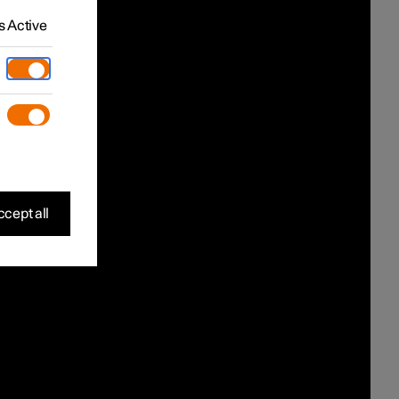
 Active
cept all