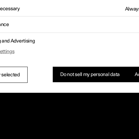
 Necessary
Always
ance
g and Advertising
ettings
Do not sell my personal data
Ac
 selected