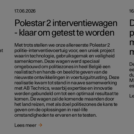
17.06.2026
16
Polestar 2 interventiewagen
D
- klaar om getest te worden
p
m
Met trots stellen we onze allereerste Polestar 2
m
at
politie-interventievoertuig voor, een uniek project
waarin technologie, gebruiksgemak en veiligheid
samenkomen. Deze wagen werd speciaal
De
omgebouwd om politiezones in heel België een
ee
realistisch en hands-on beeld te geven van de
du
nieuwste ontwikkelingen in voertuiguitrusting. Deze
Ma
realisatie kwam tot stand in nauwe samenwerking
es
met AB Technics, waarbij expertise en innovatie
werden gebundeld om tot een optimaal resultaat te
L
komen. De wagen zal de komende maanden door
het land reizen, met als doel politiezones de kans te
geven om de oplossingen in real-life
omstandigheden te ervaren en te testen.
Lees meer