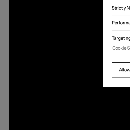
Strictly
Perform
Targetin
Cookie S
Allow