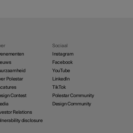
ver
Sociaal
venementen
Instagram
ieuws
Facebook
uurzaamheid
YouTube
er Polestar
LinkedIn
catures
TikTok
sign Contest
Polestar Community
edia
Design Community
vestor Relations
lnerability disclosure