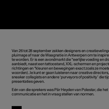
Van 26 tot 28 september zakken designers en creatieveling
pluimage af naar de Waagnatie in Antwerpen om te inspire
te worden. Er is een avondmarkt die “eerlijke voeding en d
aanbiedt, naast een tattoostand, XXL-schermen en projecto
richtingen en “kleuren en bewegingen exact zoals ze moete
woorden). Je kunt er gaan luisteren naar creative director
sneaker collagists en andere ‘purveyors of positivity’ die t
presentaties geven.
Eén van die sprekers was Pär Heyden van Polestar, die het
communicatie en het in vraag stellen van normen.