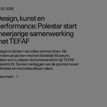
.02.2026
esign, kunst en
erformance: Polestar start
eerjarige samenwerking
et TEFAF
sign is de kern van alles wat we doen. Na
rdere projecten met het Stedelijk Museum,
iken we nu dieper de kunstwereld in bij TEFAF
astricht. Samen verleggen we de grenzen waar
thetiek en innovatie elkaar raken.
ees meer