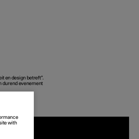
Business
proces
ringsopties
eit en design betreft”.
 alle aard
den durend evenement
rformance
site with