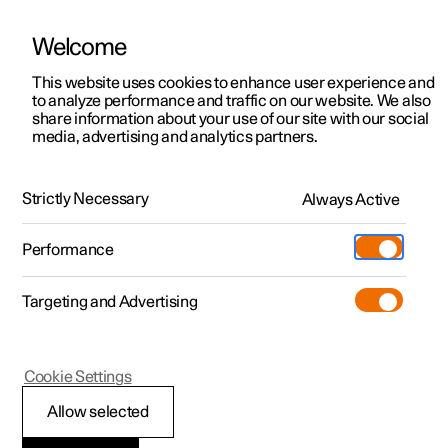
Welcome
Polestar 2
Aanbiedingen voor particulieren
This website uses cookies to enhance user experience and
Nieuws
to analyze performance and traffic on our website. We also
Polestar 3
Aanbiedingen voor
share information about your use of our site with our social
16.08.2022
media, advertising and analytics partners.
professionelen
Polestar 4
De emotie van prestatie:
Polestar 5
Bekijk onze stockwagens
Polestar 6 gaat in productie
Strictly Necessary
Always Active
Polestar 4 coupé
Configureer
Pre-owned
Tijd om emotioneel te worden.
Performance
Pre-owned
Ontmoet ons
Ontdek Polestar 4
Shop
Testrit
Servicepunten
Targeting and Advertising
Testrit
Meer
Extras
Service
Configureer
Ontdek Polestar 2
Ontdek Polestar 3
Cookie Settings
Over pre-owned
Additionals
Opladen
Bekijk onze stockwagens
Testrit
Testrit
(Opent in een nieuw venster)
Allow selected
Pre-owned aanbiedingen
Experiences
Support
Aanbiedingen voor
Aanbiedingen voor
Aanbiedingen voor
Ontdek Polestar 5