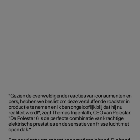
"Gezien de overweldigende reacties van consumenten en
pers, hebben we beslist om deze verbluffende roadster in
productie te nemen en ik ben ongelooflijk blij dat hij nu
realiteit wordt", zegt Thomas Ingenlath, CEO van Polestar.
"De Polestar 6 is de perfecte combinatie van krachtige
elektrische prestaties en de sensatie van frisse lucht met
open dak."