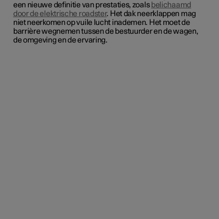
een nieuwe definitie van prestaties, zoals
belichaamd
door de elektrische roadster
. Het dak neerklappen mag
niet neerkomen op vuile lucht inademen. Het moet de
barrière wegnemen tussen de bestuurder en de wagen,
de omgeving en de ervaring.