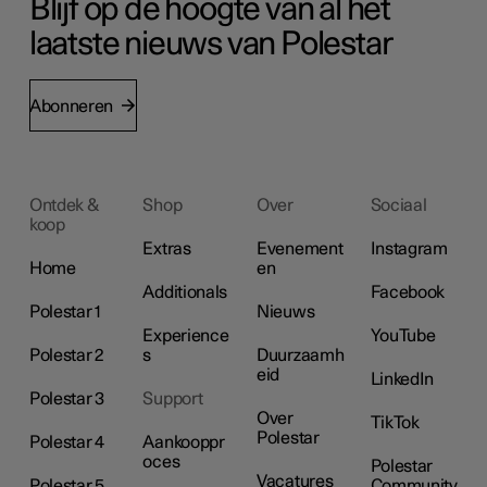
Blijf op de hoogte van al het
laatste nieuws van Polestar
Abonneren
Ontdek &
Shop
Over
Sociaal
koop
Extras
Evenement
Instagram
Home
en
Additionals
Facebook
Polestar 1
Nieuws
Experience
YouTube
Polestar 2
s
Duurzaamh
eid
LinkedIn
Polestar 3
Support
Over
TikTok
Polestar
Polestar 4
Aankooppr
oces
Polestar
Vacatures
Polestar 5
Community