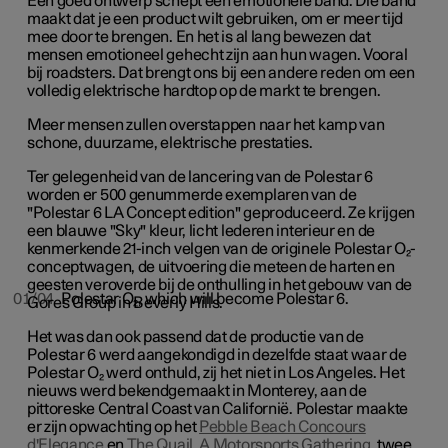
Een goed ontwerp schept een emotionele band. Die band
maakt dat je een product wilt gebruiken, om er meer tijd
mee door te brengen. En het is al lang bewezen dat
mensen emotioneel gehecht zijn aan hun wagen. Vooral
bij roadsters. Dat brengt ons bij een andere reden om een
volledig elektrische hardtop op de markt te brengen.
Meer mensen zullen overstappen naar het kamp van
schone, duurzame, elektrische prestaties.
Ter gelegenheid van de lancering van de Polestar 6
worden er 500 genummerde exemplaren van de
"Polestar 6 LA Concept edition" geproduceerd. Ze krijgen
een blauwe "Sky" kleur, licht lederen interieur en de
kenmerkende 21-inch velgen van de originele Polestar O₂-
conceptwagen, de uitvoering die meteen de harten en
geesten veroverde bij de onthulling in het gebouw van de
01/04
Polestar O₂, which will become Polestar 6.
Gores Group in Beverly Hills.
Het was dan ook passend dat de productie van de
Polestar 6 werd aangekondigd in dezelfde staat waar de
Polestar O₂ werd onthuld, zij het niet in Los Angeles. Het
nieuws werd bekendgemaakt in Monterey, aan de
pittoreske Central Coast van Californië. Polestar maakte
er zijn opwachting op het
Pebble Beach Concours
d'Elegance
en
The Quail, A Motorsports Gathering
, twee