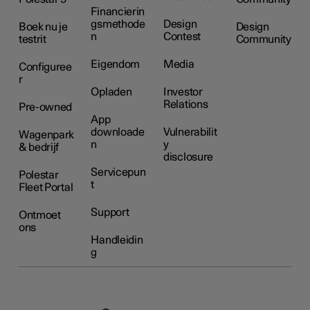
Financierin
gsmethode
Design
Boek nu je
Design
n
Contest
testrit
Community
Eigendom
Media
Configuree
r
Opladen
Investor
Relations
Pre-owned
App
downloade
Vulnerabilit
Wagenpark
n
y
& bedrijf
disclosure
Servicepun
Polestar
t
Fleet Portal
Support
Ontmoet
ons
Handleidin
g