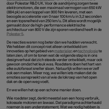
door Polestar R&D UK. Voor de aandrijving zorgen twee
elektromotoren, die een maximaal vermogen van 650 kW
(884 pk) en een koppel van 900 Nm leveren, met een
beoogde acceleratie van 0 naar 100 km/u in 3,2 seconden
en een topsnelheid van 250 km/u. Dit alles wordt mogelijk
gemaakt door de high-performance elektrische
architectuur van 800 V die zijn sporen verdiend heeft in de
Polestar 5
.
De reacties waren nog beter dan we hadden verwacht.
We hebben dit concept niet alleen ontwikkeld om
innovaties op het gebied van
materialen
en
technologie
te
laten zien, of om te tonen wat de volgende stap is in ons
designverhaal dat zich steeds verder ontwikkelt, maar ook
gewoon omdat het leuk was. Roadsters doen het hart van
elke autofanaat sneller slaan. Natuurlijk willen we er zelf
ook een maken. Meer nog, we willen iets maken dat de
emoties aanspreekt van al wie de lokroep van het open
dak en de open weg voelt.
En we willen het op een schone manier doen.
Wie roadster zegt, denkt meestal aan een hoog verbruik,
kolossale motoren en lawaai. Dat paradigma achterhaald
noemen is een understatement. Wat we nodig hebben is