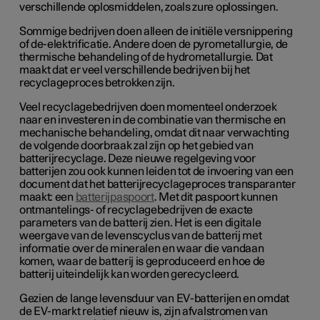
verschillende oplosmiddelen, zoals zure oplossingen.
Sommige bedrijven doen alleen de initiële versnippering
of de-elektrificatie. Andere doen de pyrometallurgie, de
thermische behandeling of de hydrometallurgie. Dat
maakt dat er veel verschillende bedrijven bij het
recyclageproces betrokken zijn.
Veel recyclagebedrijven doen momenteel onderzoek
naar en investeren in de combinatie van thermische en
mechanische behandeling, omdat dit naar verwachting
de volgende doorbraak zal zijn op het gebied van
batterijrecyclage. Deze nieuwe regelgeving voor
batterijen zou ook kunnen leiden tot de invoering van een
document dat het batterijrecyclageproces transparanter
maakt: een
batterijpaspoort
. Met dit paspoort kunnen
ontmantelings- of recyclagebedrijven de exacte
parameters van de batterij zien. Het is een digitale
weergave van de levenscyclus van de batterij met
informatie over de mineralen en waar die vandaan
komen, waar de batterij is geproduceerd en hoe de
batterij uiteindelijk kan worden gerecycleerd.
Gezien de lange levensduur van EV-batterijen en omdat
de EV-markt relatief nieuw is, zijn afvalstromen van