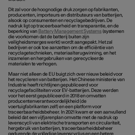
Dit zal voor de hoognodige druk zorgen op fabrikanten,
producenten, importeurs en distributeurs van batterijen,
alsook op consumenten en recyclagebedrijven. De
nadruk ligt op traceerbaarheid en transparantie, en de
beperking van
Battery Management Systems
(systemen
die voorkomen dat de batterij buiten zijn
veiligheidsmarges werkt) wordt aangepakt. Het zal
bedrijven er ook toe aanzetten om de efficiëntie van
recyclagetechnieken, materiaalterugwinning, en het
inzamelen en hergebruiken van gerecycleerde
materialen te verhogen.
Maar niet alleen de EU buigt zich over nieuw beleid voor
het recycleren van batterijen. Het Chinese ministerie van
Industrie heeft richtlijnen gepubliceerd voor
recyclagefaciliteiten voor EV-batterijen. Deze werden
voor het eerst gepubliceerd in 2018 en omvatten
producentenverantwoordelijkheid (de
voertuigfabrikanten zelf) en een platform voor
traceerbaarheidsbeheer. In 2021 kwam er een aanvullend
beleid dat een vijfjarenplan omvatte met de nadruk op
levenscycli van elektrische transporten en circulariteit,
hergebruik van batterijen, traceerbaarheidsbeheer
gedurende de volledige levenscyclus en een betere