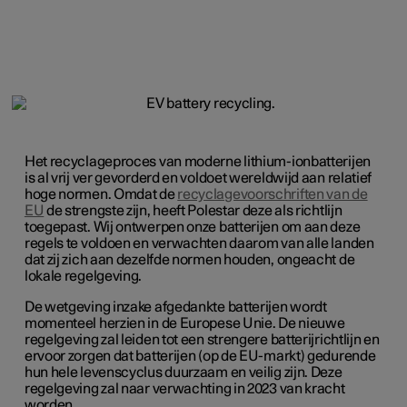
Het recyclageproces van moderne lithium-ionbatterijen
is al vrij ver gevorderd en voldoet wereldwijd aan relatief
hoge normen. Omdat de
recyclagevoorschriften van de
EU
de strengste zijn, heeft Polestar deze als richtlijn
toegepast. Wij ontwerpen onze batterijen om aan deze
regels te voldoen en verwachten daarom van alle landen
dat zij zich aan dezelfde normen houden, ongeacht de
lokale regelgeving.
De wetgeving inzake afgedankte batterijen wordt
momenteel herzien in de Europese Unie. De nieuwe
regelgeving zal leiden tot een strengere batterijrichtlijn en
ervoor zorgen dat batterijen (op de EU-markt) gedurende
hun hele levenscyclus duurzaam en veilig zijn. Deze
regelgeving zal naar verwachting in 2023 van kracht
worden.