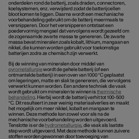
onderdelen rond de batterij, zoals draden, connectoren,
koelsystemen, enz. verwijderd zodat de batterijcellen
bloot komen te liggen. Daarna wordt een mechanische
voorbehandeling gebruikt om de batterij meermaals te
versnipperen. Door het versnipperen ontstaat een
poedervormig mengsel dat vervolgens wordt gezeefd om
de zogenaamde zwarte massa te genereren. De zwarte
massa bevat mineralen zoals kobalt, lithium, mangaan en
nikkel, die kunnen worden gebruikt voor toekomstige
batterijen zodra ze chemisch zijn verwerkt.
Bij de winning van mineralen door middel van
pyrometallurgie
wordt de gehele batterij (of een
ontmantelde batterij) in een oven van 1000 °C geplaatst
om legeringen, matte en slak te genereren, die vervolgens
verwerkt kunnen worden. Een andere techniek die vaak
wordt gebruikt om mineralen te winnen is
thermische
behandeling
. Hierbij wordt de batterij verhit tot 100-500
°C. Dit resulteert in zeer weinig materiaalverlies en maakt
het mogelijk om meer nikkel, kobalt en mangaan te
winnen. Deze methode kan zowel voor als na de
mechanische voorbehandeling worden uitgevoerd.
Tenslotte is er de
hydrometallurgie
, die vaak als laatste
stap wordt uitgevoerd. Met deze methode kunnen zuivere
stoffen worden gewonnen door toevoeging van