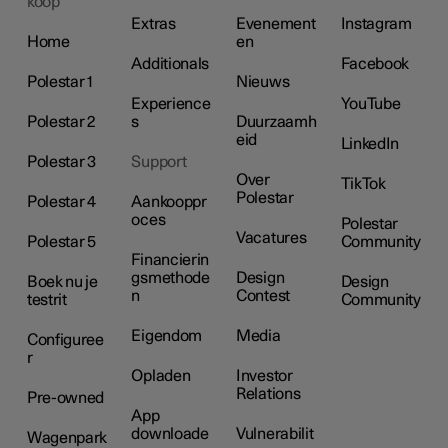
koop
Extras
Evenement
Instagram
Home
en
Additionals
Facebook
Polestar 1
Nieuws
Experience
YouTube
Polestar 2
s
Duurzaamh
eid
LinkedIn
Polestar 3
Support
Over
TikTok
Polestar
Polestar 4
Aankooppr
oces
Polestar
Vacatures
Polestar 5
Community
Financierin
gsmethode
Design
Boek nu je
Design
n
Contest
testrit
Community
Eigendom
Media
Configuree
r
Opladen
Investor
Relations
Pre-owned
App
downloade
Vulnerabilit
Wagenpark