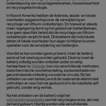
ondersteuning van recyclagenetwerken, traceerbaarheid
en recyclagetechnologie.
In Noord-Amerika hebben de federale, staats- en lokale
overheden zeggenschap over de verwijdering en
recyclage van lithium-ionbatterijen. En hoewel er steeds
meer regelgeving komt op het gebied van batterijbeheer,
is er geen specifiek beleid dat de recyclage van lithium-
ionbatterijen verplicht stelt. Dit betekent dat individuele
staten of lokale overheden hun eigen richtlijnen kunnen
opstellen voor de verwijdering van batterijen.
Voordat ze kan worden gerecycleerd, moet de batterij
eerst uit het voertuig worden gehaald. Daarna moet de
batterij volledig worden ontladen zodat ze veilig
hanteerbaar is.
Ontladen
kan via verschillende methoden,
zoals thermische voorbehandeling, zoutwaterbaden en
gecontroleerde ontlading via externe circuits. Bij het
ontladen van een batterij wordt de resterende elektriciteit
onttrokken en naar het net gestuurd of in de installatie zelf
gebruikt, zonder enig verlies.
Na het ontladen van de batterij volgt het
ontmantelingsgedeelte
van het recyclageproces, dat met
de hand gebeurt. Hierbij worden alle verschillende