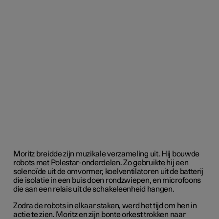
Moritz breidde zijn muzikale verzameling uit. Hij bouwde
robots met Polestar-onderdelen. Zo gebruikte hij een
solenoïde uit de omvormer, koelventilatoren uit de batterij
die isolatie in een buis doen rondzwiepen, en microfoons
die aan een relais uit de schakeleenheid hangen.
Zodra de robots in elkaar staken, werd het tijd om hen in
actie te zien. Moritz en zijn bonte orkest trokken naar