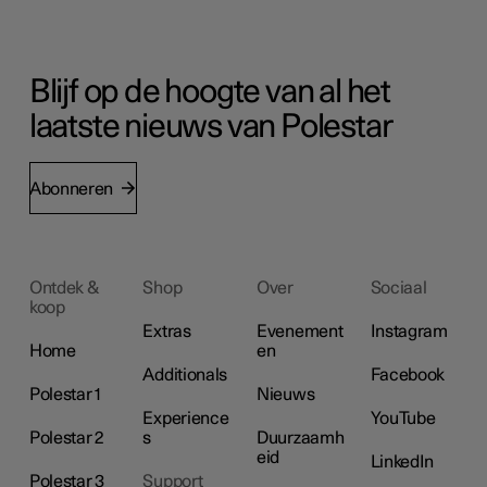
Blijf op de hoogte van al het
laatste nieuws van Polestar
Abonneren
Ontdek &
Shop
Over
Sociaal
koop
Extras
Evenement
Instagram
Home
en
Additionals
Facebook
Polestar 1
Nieuws
Experience
YouTube
Polestar 2
s
Duurzaamh
eid
LinkedIn
Polestar 3
Support