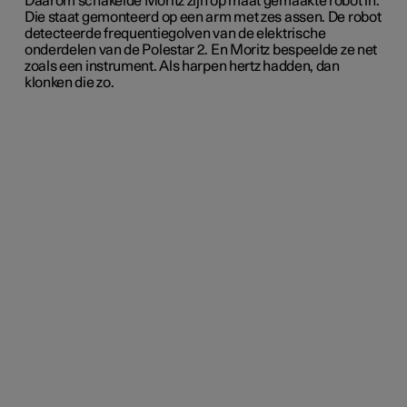
Daarom schakelde Moritz zijn op maat gemaakte robot in.
Die staat gemonteerd op een arm met zes assen. De robot
detecteerde frequentiegolven van de elektrische
onderdelen van de Polestar 2. En Moritz bespeelde ze net
zoals een instrument. Als harpen hertz hadden, dan
klonken die zo.