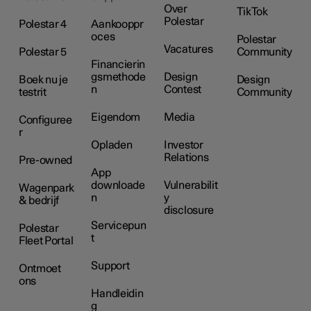
Over
TikTok
Polestar
Polestar 4
Aankooppr
oces
Polestar
Vacatures
Polestar 5
Community
Financierin
gsmethode
Design
Boek nu je
Design
n
Contest
testrit
Community
Eigendom
Media
Configuree
r
Opladen
Investor
Relations
Pre-owned
App
downloade
Vulnerabilit
Wagenpark
n
y
& bedrijf
disclosure
Servicepun
Polestar
t
Fleet Portal
Support
Ontmoet
ons
Handleidin
g