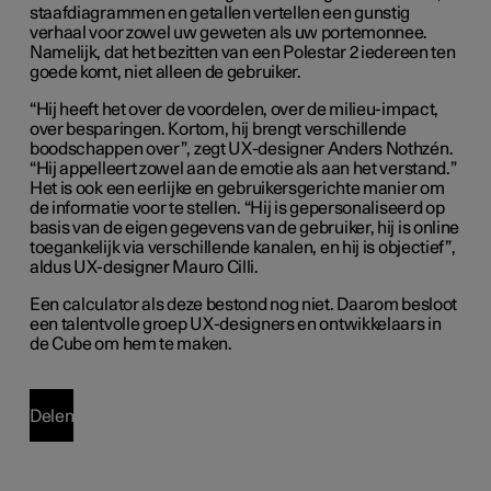
staafdiagrammen en getallen vertellen een gunstig
verhaal voor zowel uw geweten als uw portemonnee.
Namelijk, dat het bezitten van een Polestar 2 iedereen ten
goede komt, niet alleen de gebruiker.
“Hij heeft het over de voordelen, over de milieu-impact,
over besparingen. Kortom, hij brengt verschillende
boodschappen over”, zegt UX-designer Anders Nothzén.
“Hij appelleert zowel aan de emotie als aan het verstand.”
Het is ook een eerlijke en gebruikersgerichte manier om
de informatie voor te stellen. “Hij is gepersonaliseerd op
basis van de eigen gegevens van de gebruiker, hij is online
toegankelijk via verschillende kanalen, en hij is objectief”,
aldus UX-designer Mauro Cilli.
Een calculator als deze bestond nog niet. Daarom besloot
een talentvolle groep UX-designers en ontwikkelaars in
de Cube om hem te maken.
Delen