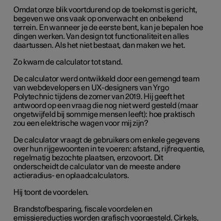
Omdat onze blik voortdurend op de toekomst is gericht,
begeven we ons vaak op onverwacht en onbekend
terrein. En wanneer je de eerste bent, kan je bepalen hoe
dingen werken. Van design tot functionaliteit en alles
daartussen. Als het niet bestaat, dan maken we het.
Zo kwam de calculator tot stand.
De calculator werd ontwikkeld door een gemengd team
van webdevelopers en UX-designers van Yrgo
Polytechnic tijdens de zomer van 2019. Hij geeft het
antwoord op een vraag die nog niet werd gesteld (maar
ongetwijfeld bij sommige mensen leeft): hoe praktisch
zou een elektrische wagen voor mij zijn?
De calculator vraagt de gebruikers om enkele gegevens
over hun rijgewoonten in te voeren: afstand, rijfrequentie,
regelmatig bezochte plaatsen, enzovoort. Dit
onderscheidt de calculator van de meeste andere
actieradius- en oplaadcalculators.
Hij toont de voordelen.
Brandstofbesparing, fiscale voordelen en
emissiereducties worden grafisch voorgesteld. Cirkels,