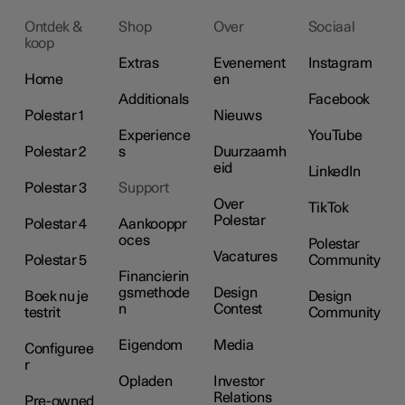
Ontdek &
Shop
Over
Sociaal
koop
Extras
Evenement
Instagram
Home
en
Additionals
Facebook
Polestar 1
Nieuws
Experience
YouTube
Polestar 2
s
Duurzaamh
eid
LinkedIn
Polestar 3
Support
Over
TikTok
Polestar
Polestar 4
Aankooppr
oces
Polestar
Vacatures
Polestar 5
Community
Financierin
gsmethode
Design
Boek nu je
Design
n
Contest
testrit
Community
Eigendom
Media
Configuree
r
Opladen
Investor
Relations
Pre-owned